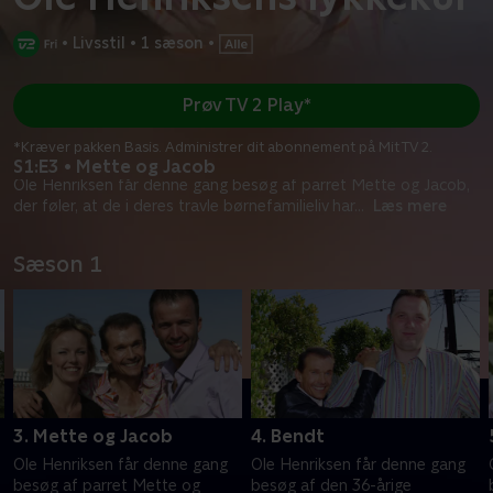
•
Livsstil
•
1 sæson
•
Prøv TV 2 Play*
*Kræver pakken Basis. Administrer dit abonnement på Mit TV 2.
S1:E3 • Mette og Jacob
Ole Henriksen får denne gang besøg af parret Mette og Jacob,
der føler, at de i deres travle børnefamilieliv har
...
Læs mere
Sæson 1
3. Mette og Jacob
4. Bendt
Ole Henriksen får denne gang
Ole Henriksen får denne gang
besøg af parret Mette og
besøg af den 36-årige