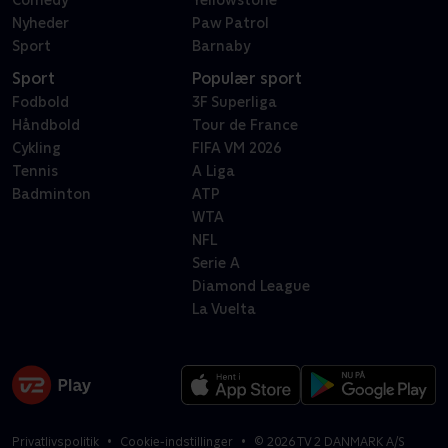
Comedy
Yellowstone
Nyheder
Paw Patrol
Sport
Barnaby
Sport
Populær sport
Fodbold
3F Superliga
Håndbold
Tour de France
Cykling
FIFA VM 2026
Tennis
A Liga
Badminton
ATP
WTA
NFL
Serie A
Diamond League
La Vuelta
Privatlivspolitik
Cookie-indstillinger
©
2026
TV 2 DANMARK A/S