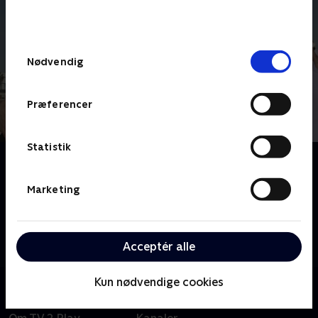
bunden af siden. Læs mere om hvordan TV 2
behandler dine oplysninger i
TV 2s privatlivspolitik
.
Samtykkevalg
Nødvendig
Præferencer
Statistik
Om Ole Henriksens lykkekur
Ole Henriksens lykkekur er en selvhjælpsguide til
Marketing
hvad man kan gøre når det hele ser lidt surt ud. De
deltagende personer får 5 dage sammen med Ole
Henriksen i Hollywood, hvor han hjælper dem med at
Acceptér alle
blive i bedre humør eller genfinde kærligheden.
Kun nødvendige cookies