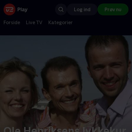
Log ind
Prøv nu
Forside
Live TV
Kategorier
Ole Henriksens lykkekur