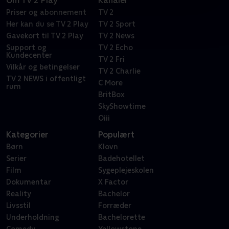
Om TV 2 Play
Kanaler
Priser og abonnement
TV 2
Her kan du se TV 2 Play
TV 2 Sport
Gavekort til TV 2 Play
TV 2 News
Support og
TV 2 Echo
Kundecenter
TV 2 Fri
Vilkår og betingelser
TV 2 Charlie
TV 2 NEWS i offentligt
C More
rum
BritBox
SkyShowtime
Oiii
Kategorier
Populært
Børn
Klovn
Serier
Badehotellet
Film
Sygeplejeskolen
Dokumentar
X Factor
Reality
Bachelor
Livsstil
Forræder
Underholdning
Bachelorette