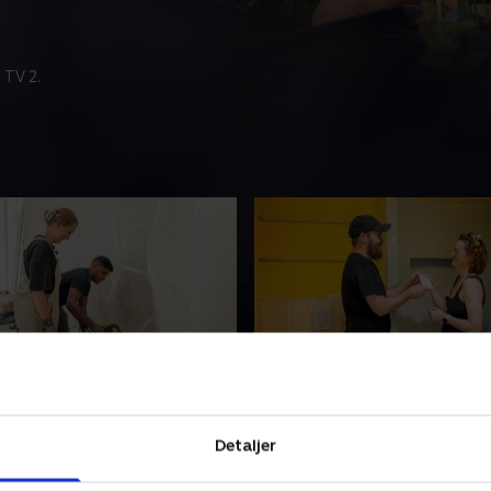
 TV 2.
ørste værelse
4. Badeværelset
e ekstraværelse skal
Et træ i bordpladen, flere fo
Detaljer
 Parrene bliver også testet
farvede fuger og et kirkegul
byggeevner, og det skaber
kreative idéer står i kø hos d