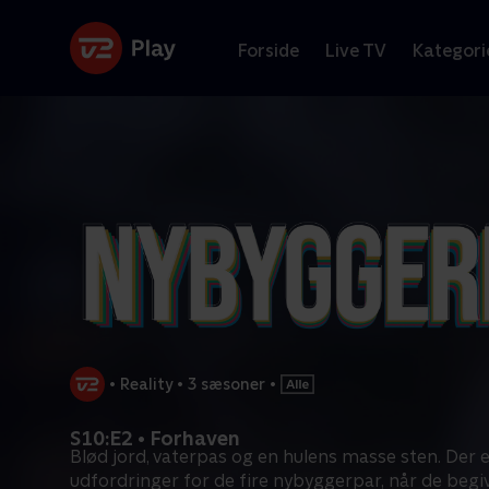
Forside
Live TV
Kategori
•
Reality
•
3 sæsoner
•
S10:E2 • Forhaven
Blød jord, vaterpas og en hulens masse sten. Der e
udfordringer for de fire nybyggerpar, når de begi