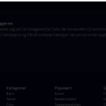
ggerne
kaster sig ud i et boligeventyr, hvor de forvandler rå ram
et, håndværk og hårdt arbejde kæmper de om at vinde nøgler
Kategorier
Populært
S
Børn
Klovn
F
Serier
Badehotellet
H
Film
Sygeplejeskolen
C