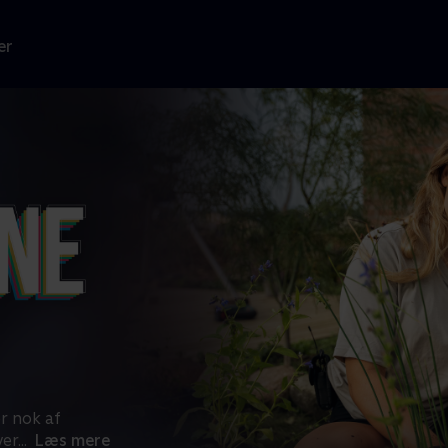
er
r nok af
ver
...
Læs mere