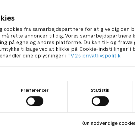
r, når man samtidig har
men tørretiderne tager fusen
idt søvn.
r 2025 • 40 min
6. marts 2025 • 41 min
kies
g cookies fra samarbejdspartnere for at give dig den b
l at målrette annoncer til dig. Vores samarbejdspartner
ing på egne og andres platforme. Du kan til- og fravæl
amtykke tilbage ved at klikke på ’Cookie-indstillinger’ i
handler dine oplysninger i
TV 2s privatlivspolitik
.
Samtykkevalg
Præferencer
Statistik
Sommerdrømme
F
Kun nødvendige cookie
Reality • 6 sæsoner
R