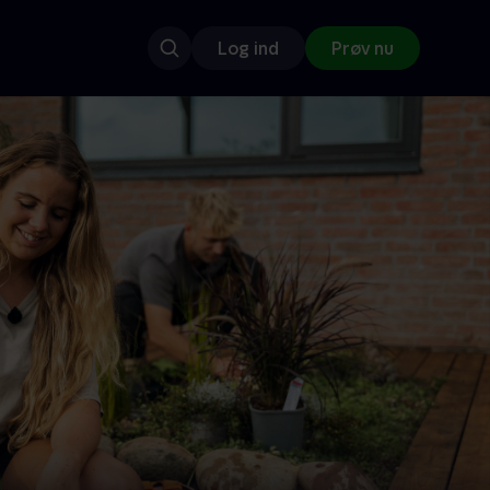
Log ind
Prøv nu