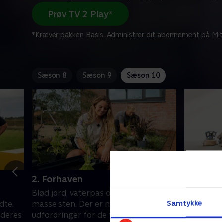
Prøv TV 2 Play*
*Kræver pakken Basis. Administrer dit abonnement på Mit
Sæson 8
Sæson 9
Sæson 10
2. Forhaven
3. Det f
Blød jord, vaterpas og en hulens
Det først
Samtykke
dte.
masse sten. Der er nok af
indrettes.
l deres
udfordringer for de fire nybyggerpar,
på deres 