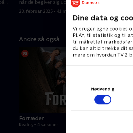
på
når de begiver sig ud i forhaven.
gnidninge
fået for l
20. februar 2025 • 41 min
27. februa
Dine data og coo
Vi bruger egne cookies o
PLAY, til statistik og ti
Andre så også
til målrettet markedsfør
du kan altid trække dit s
mere om hvordan TV 2 be
Nødvendig
Forræder
Reality • 4 sæsoner