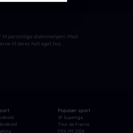
mer til personlige drømmehjem. Med
ne til deres helt eget hus.
port
Populær sport
odbold
3F Superliga
åndbold
Tour de France
ykling
FIFA VM 2026