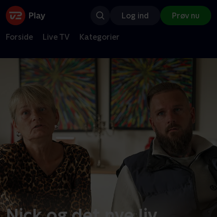
Log ind
Prøv nu
Forside
Live TV
Kategorier
Nick og det nye liv