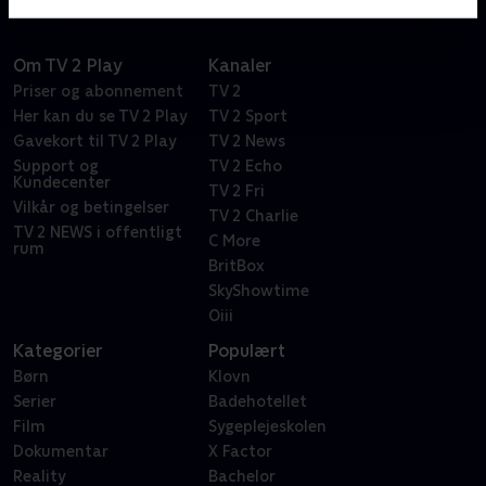
Om TV 2 Play
Kanaler
Priser og abonnement
TV 2
Her kan du se TV 2 Play
TV 2 Sport
Gavekort til TV 2 Play
TV 2 News
Support og
TV 2 Echo
Kundecenter
TV 2 Fri
Vilkår og betingelser
TV 2 Charlie
TV 2 NEWS i offentligt
C More
rum
BritBox
SkyShowtime
Oiii
Kategorier
Populært
Børn
Klovn
Serier
Badehotellet
Film
Sygeplejeskolen
Dokumentar
X Factor
Reality
Bachelor