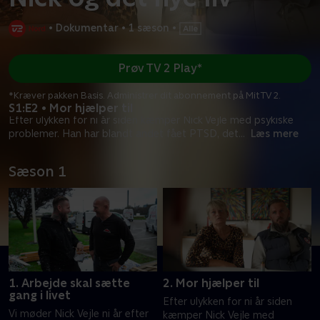
•
Dokumentar
•
1 sæson
•
Prøv TV 2 Play*
*Kræver pakken Basis. Administrer dit abonnement på Mit TV 2.
S1:E2 • Mor hjælper til
Efter ulykken for ni år siden kæmper Nick Vejle med psykiske
problemer. Han har blandt andet fået PTSD, det
...
Læs mere
Sæson 1
1. Arbejde skal sætte
2. Mor hjælper til
gang i livet
Efter ulykken for ni år siden
Vi møder Nick Vejle ni år efter
kæmper Nick Vejle med