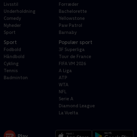
Livsstil
Forræder
Underholdning
Bachelorette
Comedy
Yellowstone
Nyheder
Paw Patrol
Sport
Barnaby
Sport
Populær sport
Fodbold
3F Superliga
Håndbold
Tour de France
Cykling
FIFA VM 2026
Tennis
A Liga
Badminton
ATP
WTA
NFL
Serie A
Diamond League
La Vuelta