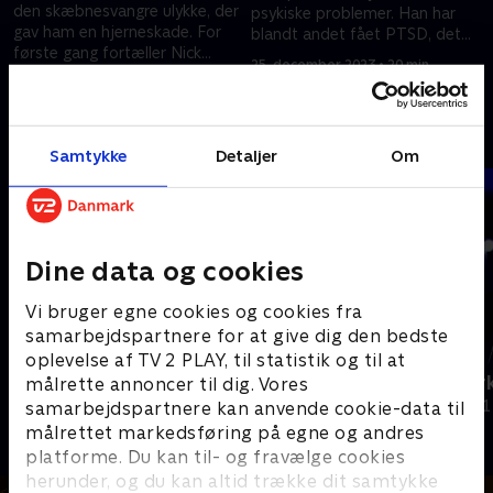
den skæbnesvangre ulykke, der
psykiske problemer. Han har
gav ham en hjerneskade. For
blandt andet fået PTSD, det
første gang fortæller Nick
har fået ham ud i et misbrug,
25. december 2023 • 20 min
åbent om alle de ting, der er
han gerne vil ud af.
25. december 2023 • 15 min
fulgt med.
Andre så også
Samtykke
Detaljer
Om
Dine data og cookies
Vi bruger egne cookies og cookies fra
samarbejdspartnere for at give dig den bedste
oplevelse af TV 2 PLAY, til statistik og til at
Opråb fra sygehuset
En gang nar
målrette annoncer til dig. Vores
Dokumentar • 1 sæsoner
Dokumentar • 1
samarbejdspartnere kan anvende cookie-data til
målrettet markedsføring på egne og andres
platforme. Du kan til- og fravælge cookies
herunder, og du kan altid trække dit samtykke