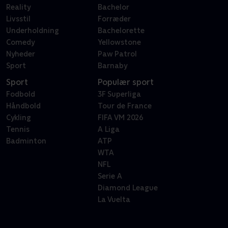
Reality
Bachelor
Livsstil
Forræder
Underholdning
Bachelorette
Comedy
Yellowstone
Nyheder
Paw Patrol
Sport
Barnaby
Sport
Populær sport
Fodbold
3F Superliga
Håndbold
Tour de France
Cykling
FIFA VM 2026
Tennis
A Liga
Badminton
ATP
WTA
NFL
Serie A
Diamond League
La Vuelta