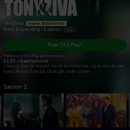
Kræver SkyShowtime
Krimi & Spænding
•
1 sæson
•
Prøv TV 2 Play*
*tilkøbes til TV 2 Play abonnement
S1:E3 • Dækhistorie
Tony og Ziva får skylden for en terrorbombe, og nu ved de ikke,
hvem de kan stole på, så de går under jorden.
Sæson 1