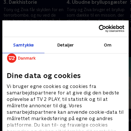
3. Dækhistorie
4. Ubudne bryllupsgæster
Tony og Ziva får skylden for en
Tony og Ziva bruger et bryllup
terrorbombe, og nu ved de
som dække til en mission, der
ikke, hvem de kan stole på, så
skal lokke deres fjender ud af
de går under jorden.
busken.
27. oktober 2025 • 41 min
3. november 2025 • 40 min
Samtykke
Detaljer
Om
Andre så også
Dine data og cookies
Vi bruger egne cookies og cookies fra
samarbejdspartnere for at give dig den bedste
oplevelse af TV 2 PLAY, til statistik og til at
målrette annoncer til dig. Vores
samarbejdspartnere kan anvende cookie-data til
Top Dog
The Au Pair
målrettet markedsføring på egne og andres
Krimi & Spænding • 1 sæsoner
Krimi & Spændi
platforme. Du kan til- og fravælge cookies