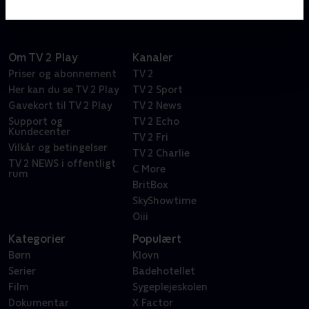
Om TV 2 Play
Kanaler
Priser og abonnement
TV 2
Her kan du se TV 2 Play
TV 2 Sport
Gavekort til TV 2 Play
TV 2 News
Support og
TV 2 Echo
Kundecenter
TV 2 Fri
Vilkår og betingelser
TV 2 Charlie
TV 2 NEWS i offentligt
C More
rum
BritBox
SkyShowtime
Oiii
Kategorier
Populært
Børn
Klovn
Serier
Badehotellet
Film
Sygeplejeskolen
Dokumentar
X Factor