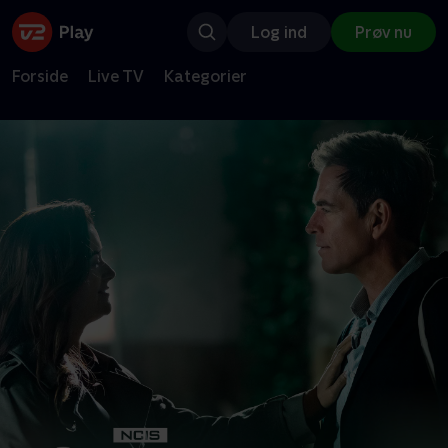
Log ind
Prøv nu
Forside
Live TV
Kategorier