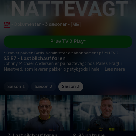
•
Dokumentar
•
3 sæsoner
•
Prøv TV 2 Play*
*Kræver pakken Basis. Administrer dit abonnement på Mit TV 2.
S3:E7 • Lastbilchaufføren
Johnny Michael Andersen er på nattevagt hos Palles Fragt i
Næstved, som leverer pakker og stykgods i hele
...
Læs mere
Sæson 1
Sæson 2
Sæson 3
7. Lastbilchaufføren
8. På patrulje