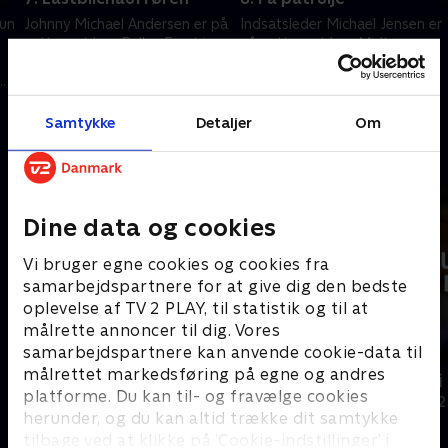
uun
Johnny Michael Andersen er på
Indsatsleder Michael Jensen er
nattevagt hos Palles Fragt i
på nattevagt hos Midt- og
Næstved, som leverer pakker
Vestsjællands Politi, hvor
og stykgods i hele Sydsjælland.
nattens sager blandt andet
p.
byder på trafikuheld, natteliv
17. maj 2026 • 10 min
24. maj 2026 • 10 min
og indbrud.
Samtykke
Detaljer
Om
Andre så også
Dine data og cookies
Vi bruger egne cookies og cookies fra
samarbejdspartnere for at give dig den bedste
oplevelse af TV 2 PLAY, til statistik og til at
målrette annoncer til dig. Vores
samarbejdspartnere kan anvende cookie-data til
målrettet markedsføring på egne og andres
Som sunket i jorden - de nye spor
På patrulje i
platforme. Du kan til- og fravælge cookies
Dokumentar
Dokumentar • 2
herunder, og du kan altid trække dit samtykke
tilbage ved at klikke på ’Cookie-indstillinger’ i