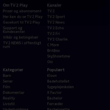
Om TV 2 Play
Kanaler
Priser og abonnement
TV 2
Her kan du se TV 2 Play
TV 2 Sport
Gavekort til TV 2 Play
TV 2 News
Support og
TV 2 Echo
Kundecenter
TV 2 Fri
Vilkår og betingelser
TV 2 Charlie
TV 2 NEWS i offentligt
C More
rum
BritBox
SkyShowtime
Oiii
Kategorier
Populært
Børn
Klovn
Serier
Badehotellet
Film
Sygeplejeskolen
Dokumentar
X Factor
Reality
Bachelor
Livsstil
Forræder
Underholdning
Bachelorette