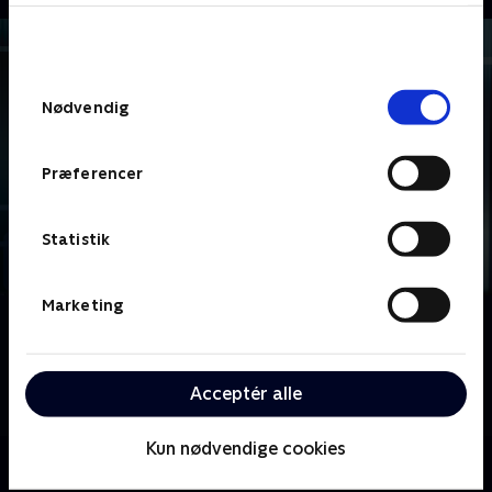
bunden af siden. Læs mere om hvordan TV 2
behandler dine oplysninger i
TV 2s privatlivspolitik
.
Samtykkevalg
Nødvendig
Præferencer
Statistik
Marketing
Om Nattevagt
Når natten begynder, og verden går til ro, er der
nogen, som står op og går på arbejde. Vi følger dem,
Acceptér alle
der arbejder om natten, når de er på nattevagt.
Kun nødvendige cookies