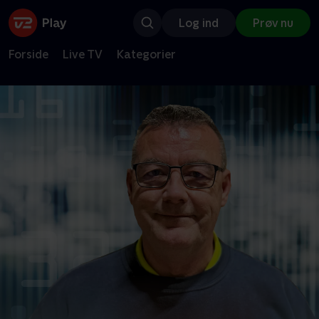
Log ind
Prøv nu
Forside
Live TV
Kategorier