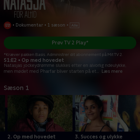
•
Dokumentar
•
1 sæson
•
Prøv TV 2 Play*
*Kræver pakken Basis. Administrer dit abonnement på Mit TV 2.
S1:E2 • Op med hovedet
Natasjas jockeydrømme slukkes efter en alvorlig rideulykke,
men mødet med Pharfar bliver starten på et
...
Læs mere
Sæson 1
2. Op med hovedet
3. Succes og ulykke