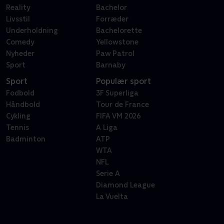
Reality
Bachelor
Livsstil
Forræder
Underholdning
Bachelorette
Comedy
Yellowstone
Nyheder
Paw Patrol
Sport
Barnaby
Sport
Populær sport
Fodbold
3F Superliga
Håndbold
Tour de France
Cykling
FIFA VM 2026
Tennis
A Liga
Badminton
ATP
WTA
NFL
Serie A
Diamond League
La Vuelta