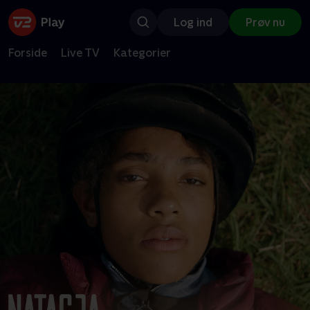
Log ind
Prøv nu
Forside
Live TV
Kategorier