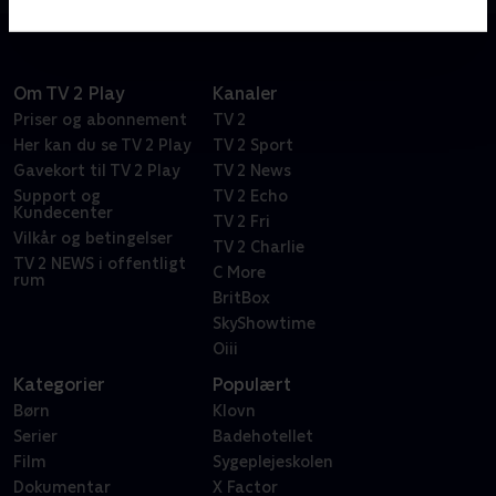
Om TV 2 Play
Kanaler
Priser og abonnement
TV 2
Her kan du se TV 2 Play
TV 2 Sport
Gavekort til TV 2 Play
TV 2 News
Support og
TV 2 Echo
Kundecenter
TV 2 Fri
Vilkår og betingelser
TV 2 Charlie
TV 2 NEWS i offentligt
C More
rum
BritBox
SkyShowtime
Oiii
Kategorier
Populært
Børn
Klovn
Serier
Badehotellet
Film
Sygeplejeskolen
Dokumentar
X Factor