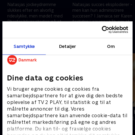
Natasjas jockeydrømme
Natasjas succes eksploderer -
slukkes efter en alvorlig
men kan hun administrere
rideulykke, men mødet med
succesen? I Jamaica ser Karen
.
Pharfar bliver starten på et
fortiden i øjnene i håb om at
musikalsk eventyr. I nutiden
forsone sig med den sorg, hun
11. september 2025 • 38 min
18. september 2025 • 40 min
rejser Karen til Jamaica.
bærer på.
Andre så også
Samtykke
Detaljer
Om
Dine data og cookies
Vi bruger egne cookies og cookies fra
samarbejdspartnere for at give dig den bedste
oplevelse af TV 2 PLAY, til statistik og til at
målrette annoncer til dig. Vores
Med børnene som våben
Storm i min 
samarbejdspartnere kan anvende cookie-data til
Dokumentar • 1 sæsoner
Dokumentar • 1
målrettet markedsføring på egne og andres
platforme. Du kan til- og fravælge cookies