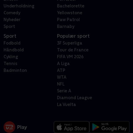
Underholdning
Bachelorette
Comedy
Yellowstone
Nyheder
Paw Patrol
Sport
Barnaby
Sport
Populær sport
Fodbold
3F Superliga
Håndbold
Tour de France
Cykling
FIFA VM 2026
Tennis
A Liga
Badminton
ATP
WTA
NFL
Serie A
Diamond League
La Vuelta