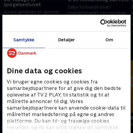
spøgelseshuset
r
Sallys forlovede bliver
Aurora genåbner en gammel
hovedmistænkt i en mordsag,
mordsag i et hjemsøgt hus,
og Aurora må afsløre
hvor hun og Sally fandt et lig
sandheden, før Sally risikerer at
for 20 år siden.
t
gifte sig med en morder.
15. november 2025 • 81 min
28. juli 2025 • 80 min
Samtykke
Detaljer
Om
Andre så også
Dine data og cookies
Vi bruger egne cookies og cookies fra
samarbejdspartnere for at give dig den bedste
oplevelse af TV 2 PLAY, til statistik og til at
målrette annoncer til dig. Vores
samarbejdspartnere kan anvende cookie-data til
målrettet markedsføring på egne og andres
Mord på Mallorca
Hudson og 
platforme. Du kan til- og fravælge cookies
Krimi & Spænding • 2 sæsoner
Krimi & Spændi
herunder, og du kan altid trække dit samtykke