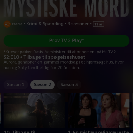
•
Krimi & Spænding
•
3 sæsoner
•
Prøv TV 2 Play*
*Kræver pakken Basis. Administrer dit abonnement på Mit TV 2.
S2:E10 • Tilbage til spøgelseshuset
Aurora genåbner en gammel mordsag i et hjemsøgt hus, hvor
hun og Sally fandt et lig for 20 år siden.
Sæson 1
Sæson 2
Sæson 3
10. Tilbage til
1. En mistænkelig kæreste