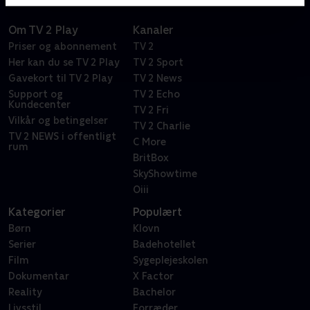
Om TV 2 Play
Kanaler
Priser og abonnement
TV 2
Her kan du se TV 2 Play
TV 2 Sport
Gavekort til TV 2 Play
TV 2 News
Support og
TV 2 Echo
Kundecenter
TV 2 Fri
Vilkår og betingelser
TV 2 Charlie
TV 2 NEWS i offentligt
C More
rum
BritBox
SkyShowtime
Oiii
Kategorier
Populært
Børn
Klovn
Serier
Badehotellet
Film
Sygeplejeskolen
Dokumentar
X Factor
Reality
Bachelor
Livsstil
Forræder