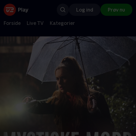
Log ind
Prøv nu
Forside
Live TV
Kategorier