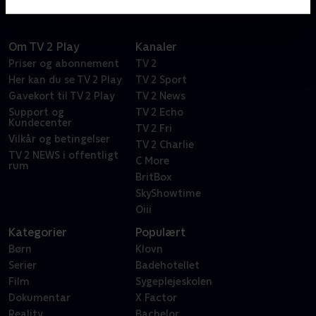
Om TV 2 Play
Kanaler
Priser og abonnement
TV 2
Her kan du se TV 2 Play
TV 2 Sport
Gavekort til TV 2 Play
TV 2 News
Support og
TV 2 Echo
Kundecenter
TV 2 Fri
Vilkår og betingelser
TV 2 Charlie
TV 2 NEWS i offentligt
C More
rum
BritBox
SkyShowtime
Oiii
Kategorier
Populært
Børn
Klovn
Serier
Badehotellet
Film
Sygeplejeskolen
Dokumentar
X Factor
Reality
Bachelor