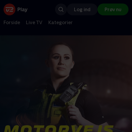
Log ind
Prøv nu
Forside
Live TV
Kategorier