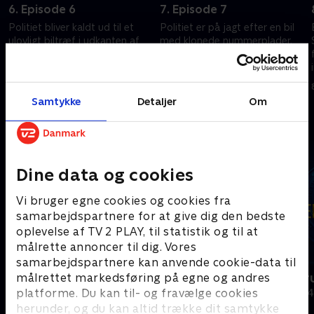
6. Episode 6
7. Episode 7
Politiet bliver kaldt ud til et
Politiet er på jagt efter en bil
ulovligt biltræf i udkanten af
med klonede nummerplader,
Newcastle, og da politiet når
og da de får den standset, har
frem, forsøger en af de
føreren en noget overraskende
medvirkende at løbe væk.
forklaring.
3. december 2025 • 44 min
4. december 2025 • 44 min
Samtykke
Detaljer
Om
Andre så også
Dine data og cookies
Vi bruger egne cookies og cookies fra
samarbejdspartnere for at give dig den bedste
oplevelse af TV 2 PLAY, til statistik og til at
målrette annoncer til dig. Vores
samarbejdspartnere kan anvende cookie-data til
Grænsepatruljen USA
Grænsepatru
målrettet markedsføring på egne og andres
platforme. Du kan til- og fravælge cookies
Dokumentar • 2 sæsoner
Dokumentar • 4
herunder, og du kan altid trække dit samtykke