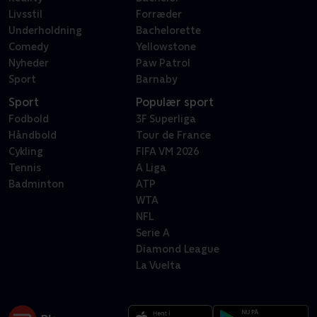
Livsstil
Forræder
Underholdning
Bachelorette
Comedy
Yellowstone
Nyheder
Paw Patrol
Sport
Barnaby
Sport
Populær sport
Fodbold
3F Superliga
Håndbold
Tour de France
Cykling
FIFA VM 2026
Tennis
A Liga
Badminton
ATP
WTA
NFL
Serie A
Diamond League
La Vuelta