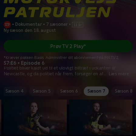
•
Dokumentar
•
7 sæsoner
•
Ny sæson den 18. august
Prøv TV 2 Play*
*Kræver pakken Basis. Administrer dit abonnement på Mit TV 2.
S7:E6 • Episode 6
Politiet bliver kaldt ud til et ulovligt biltræf i udkanten af
Newcastle, og da politiet når frem, forsøger en af
...
Læs mere
Sæson 4
Sæson 5
Sæson 6
Sæson 7
Sæson 8