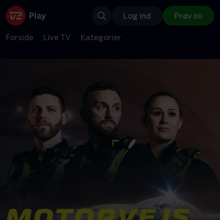
Log ind
Prøv nu
Forside
Live TV
Kategorier