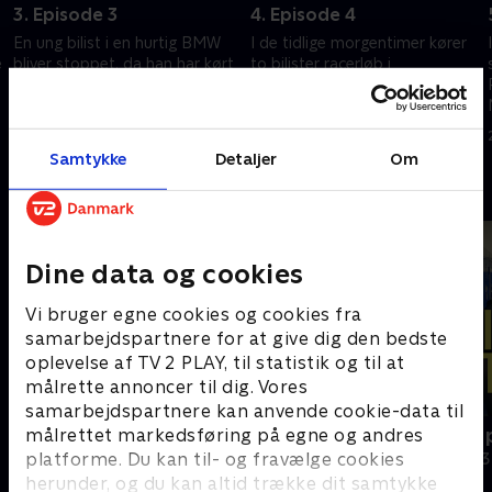
3. Episode 3
4. Episode 4
En ung bilist i en hurtig BMW
I de tidlige morgentimer kører
e
bliver stoppet, da han har kørt
to bilister racerløb i
alt for stærkt. Men
Newcastles gader, og da
problemerne tager til, da
politiet forsøger at stoppe
betjentene kan lugte alkohol i
dem, udvikler situationen sig
30. april 2025 • 44 min
1. maj 2025 • 44 min
kabinen.
alvorligt.
Samtykke
Detaljer
Om
Andre så også
Dine data og cookies
Vi bruger egne cookies og cookies fra
samarbejdspartnere for at give dig den bedste
oplevelse af TV 2 PLAY, til statistik og til at
målrette annoncer til dig. Vores
samarbejdspartnere kan anvende cookie-data til
Grænsepatruljen USA
Politiet tæt 
målrettet markedsføring på egne og andres
platforme. Du kan til- og fravælge cookies
Dokumentar • 2 sæsoner
Dokumentar • 3
herunder, og du kan altid trække dit samtykke