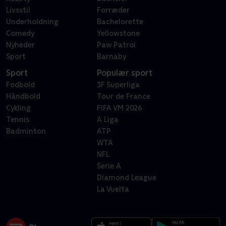
Livsstil
Forræder
Underholdning
Bachelorette
Comedy
Yellowstone
Nyheder
Paw Patrol
Sport
Barnaby
Sport
Populær sport
Fodbold
3F Superliga
Håndbold
Tour de France
Cykling
FIFA VM 2026
Tennis
A Liga
Badminton
ATP
WTA
NFL
Serie A
Diamond League
La Vuelta