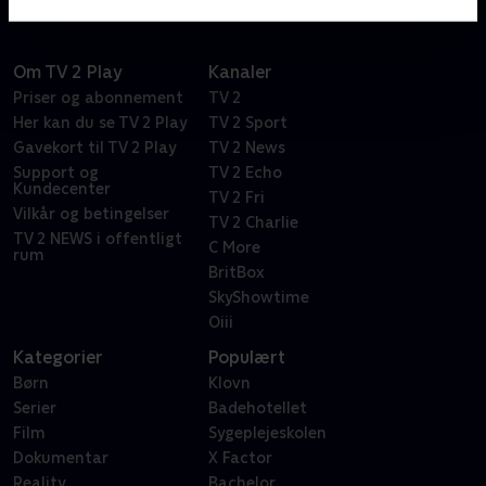
Om TV 2 Play
Kanaler
Priser og abonnement
TV 2
Her kan du se TV 2 Play
TV 2 Sport
Gavekort til TV 2 Play
TV 2 News
Support og
TV 2 Echo
Kundecenter
TV 2 Fri
Vilkår og betingelser
TV 2 Charlie
TV 2 NEWS i offentligt
C More
rum
BritBox
SkyShowtime
Oiii
Kategorier
Populært
Børn
Klovn
Serier
Badehotellet
Film
Sygeplejeskolen
Dokumentar
X Factor
Reality
Bachelor