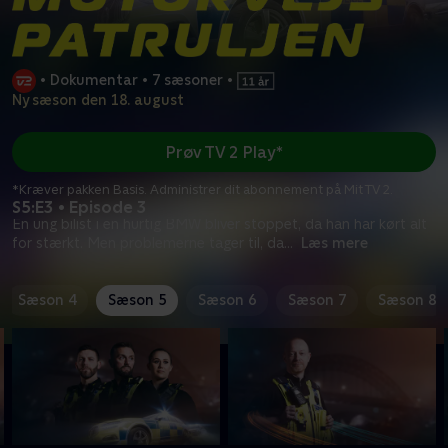
•
Dokumentar
•
7 sæsoner
•
Ny sæson den 18. august
Prøv TV 2 Play*
*Kræver pakken Basis. Administrer dit abonnement på Mit TV 2.
S5:E3 • Episode 3
En ung bilist i en hurtig BMW bliver stoppet, da han har kørt alt
for stærkt. Men problemerne tager til, da
...
Læs mere
Sæson 4
Sæson 5
Sæson 6
Sæson 7
Sæson 8