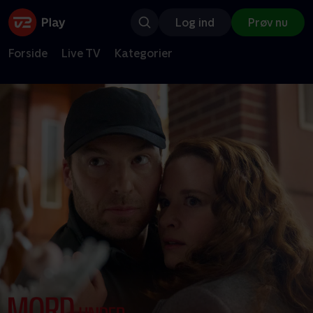
Log ind
Prøv nu
Forside
Live TV
Kategorier