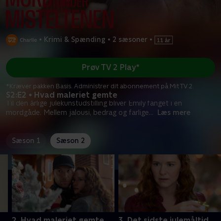
•
Krimi & Spænding
•
2 sæsoner
•
Prøv TV 2 Play*
*Kræver pakken Basis. Administrer dit abonnement på Mit TV 2.
S2:E2 • Hvad maleriet gemte
Til den årlige julekunstudstilling bliver Emily fanget i en
mordgåde. Mellem jalousi, bedrag og farlige
...
Læs mere
Sæson 1
Sæson 2
2. Hvad maleriet gemte
3. Det sidste julemåltid