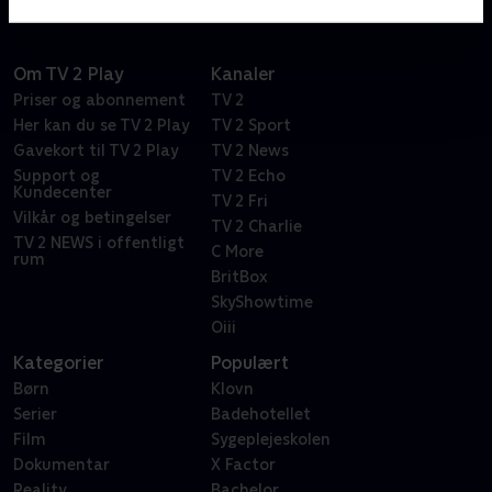
Om TV 2 Play
Kanaler
Priser og abonnement
TV 2
Her kan du se TV 2 Play
TV 2 Sport
Gavekort til TV 2 Play
TV 2 News
Support og
TV 2 Echo
Kundecenter
TV 2 Fri
Vilkår og betingelser
TV 2 Charlie
TV 2 NEWS i offentligt
C More
rum
BritBox
SkyShowtime
Oiii
Kategorier
Populært
Børn
Klovn
Serier
Badehotellet
Film
Sygeplejeskolen
Dokumentar
X Factor
Reality
Bachelor