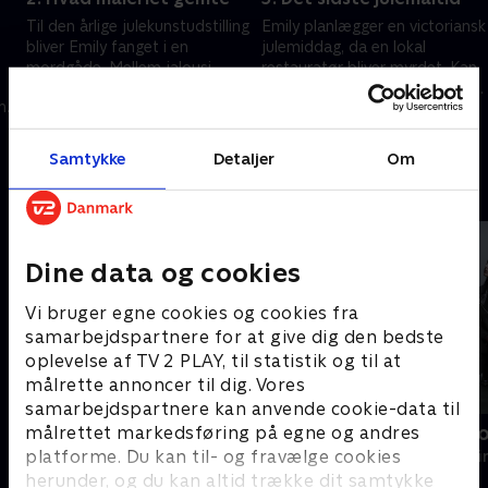
Til den årlige julekunstudstilling
Emily planlægger en victoriansk
bliver Emily fanget i en
julemiddag, da en lokal
mordgåde. Mellem jalousi,
restauratør bliver myrdet. Kan
bedrag og farlige ambitioner
hun finde morderen, før endnu
n
forsøger hun at opklare sagen.
en tragedie rammer julen?
22. december 2025 • 79 min
22. december 2025 • 79 min
Samtykke
Detaljer
Om
Andre så også
Dine data og cookies
Vi bruger egne cookies og cookies fra
samarbejdspartnere for at give dig den bedste
oplevelse af TV 2 PLAY, til statistik og til at
målrette annoncer til dig. Vores
samarbejdspartnere kan anvende cookie-data til
målrettet markedsføring på egne og andres
Mord på Mallorca
Kostbare m
platforme. Du kan til- og fravælge cookies
Krimi & Spænding • 2 sæsoner
Krimi & Spændi
herunder, og du kan altid trække dit samtykke