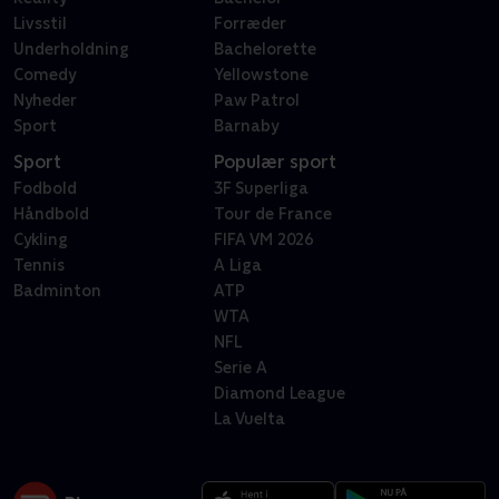
Livsstil
Forræder
Underholdning
Bachelorette
Comedy
Yellowstone
Nyheder
Paw Patrol
Sport
Barnaby
Sport
Populær sport
Fodbold
3F Superliga
Håndbold
Tour de France
Cykling
FIFA VM 2026
Tennis
A Liga
Badminton
ATP
WTA
NFL
Serie A
Diamond League
La Vuelta