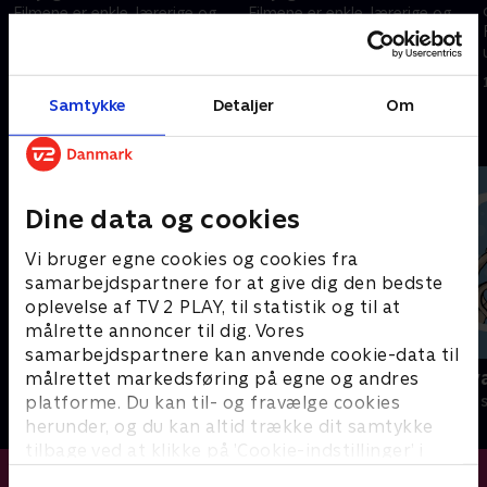
.
Filmene er enkle, lærerige og
Filmene er enkle, lærerige og
underholdende.
underholdende.
16. februar 2024 • 0 min
16. februar 2024 • 1 min
Samtykke
Detaljer
Om
Andre så også
Dine data og cookies
Vi bruger egne cookies og cookies fra
samarbejdspartnere for at give dig den bedste
oplevelse af TV 2 PLAY, til statistik og til at
målrette annoncer til dig. Vores
samarbejdspartnere kan anvende cookie-data til
Zoo
Miniteve: I 
målrettet markedsføring på egne og andres
platforme. Du kan til- og fravælge cookies
Børneserier • 1 sæsoner
Børneserier • 1
herunder, og du kan altid trække dit samtykke
tilbage ved at klikke på ’Cookie-indstillinger’ i
bunden af siden. Læs mere om hvordan TV 2