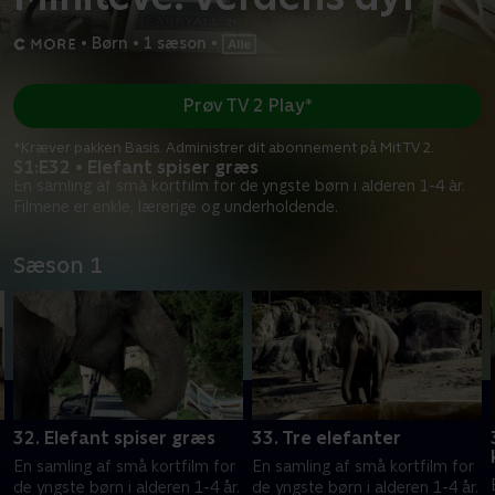
•
Børn
•
1 sæson
•
Prøv TV 2 Play*
*Kræver pakken Basis. Administrer dit abonnement på Mit TV 2.
S1:E32 • Elefant spiser græs
En samling af små kortfilm for de yngste børn i alderen 1-4 år.
Filmene er enkle, lærerige og underholdende.
Sæson 1
32. Elefant spiser græs
33. Tre elefanter
En samling af små kortfilm for
En samling af små kortfilm for
de yngste børn i alderen 1-4 år.
de yngste børn i alderen 1-4 år.