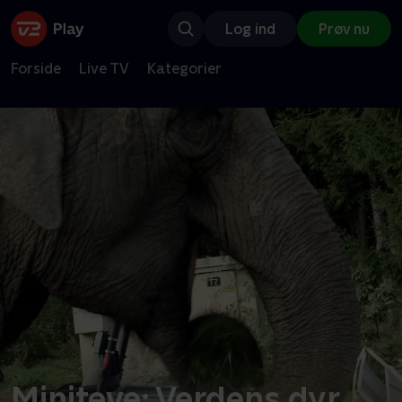
Log ind
Prøv nu
Forside
Live TV
Kategorier
Miniteve: Verdens dyr