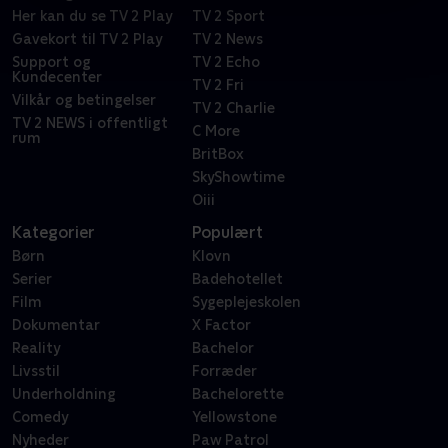
Her kan du se TV 2 Play
TV 2 Sport
Gavekort til TV 2 Play
TV 2 News
Support og
TV 2 Echo
Kundecenter
TV 2 Fri
Vilkår og betingelser
TV 2 Charlie
TV 2 NEWS i offentligt
C More
rum
BritBox
SkyShowtime
Oiii
Kategorier
Populært
Børn
Klovn
Serier
Badehotellet
Film
Sygeplejeskolen
Dokumentar
X Factor
Reality
Bachelor
Livsstil
Forræder
Underholdning
Bachelorette
Comedy
Yellowstone
Nyheder
Paw Patrol