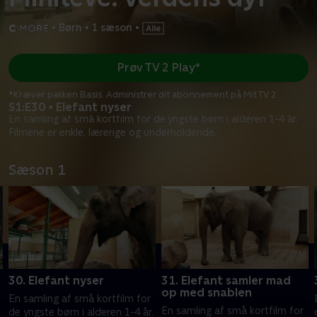
•
Børn
•
1 sæson
•
Prøv TV 2 Play*
*Kræver pakken Basis. Administrer dit abonnement på Mit TV 2.
S1:E30 • Elefant nyser
En samling af små kortfilm for de yngste børn i alderen 1-4 år.
Filmene er enkle, lærerige og underholdende.
Sæson 1
30. Elefant nyser
31. Elefant samler mad
op med snablen
En samling af små kortfilm for
En samling af små kortfilm for
.
de yngste børn i alderen 1-4 år.