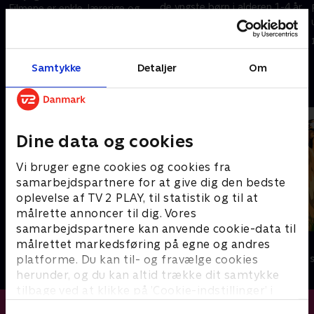
de yngste børn i alderen 1-4 år.
Filmene er enkle, lærerige og
Filmene er enkle, lærerige og
underholdende.
underholdende.
16. februar 2024 • 0 min
16. februar 2024 • 1 min
Samtykke
Detaljer
Om
Andre så også
Dine data og cookies
Vi bruger egne cookies og cookies fra
samarbejdspartnere for at give dig den bedste
oplevelse af TV 2 PLAY, til statistik og til at
målrette annoncer til dig. Vores
samarbejdspartnere kan anvende cookie-data til
Miniteve: I vandet
Zoo
målrettet markedsføring på egne og andres
platforme. Du kan til- og fravælge cookies
Børneserier • 1 sæsoner
Børneserier • 1
herunder, og du kan altid trække dit samtykke
tilbage ved at klikke på ’Cookie-indstillinger’ i
bunden af siden. Læs mere om hvordan TV 2