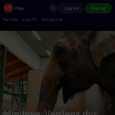
Log ind
Prøv nu
Forside
Live TV
Kategorier
Miniteve: Verdens dyr