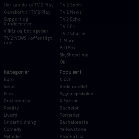
Her kan du se TV 2 Play
TV 2 Sport
Gavekort til TV 2 Play
TV 2 News
Support og
TV 2 Echo
Kundecenter
TV 2 Fri
Vilkår og betingelser
TV 2 Charlie
TV 2 NEWS i offentligt
C More
rum
BritBox
SkyShowtime
Oiii
Kategorier
Populært
Børn
Klovn
Serier
Badehotellet
Film
Sygeplejeskolen
Dokumentar
X Factor
Reality
Bachelor
Livsstil
Forræder
Underholdning
Bachelorette
Comedy
Yellowstone
Nyheder
Paw Patrol