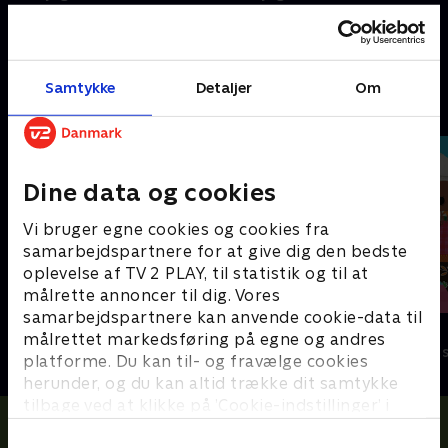
Filmene er enkle, lærerige og
Filmene er enkle, lærerige og
underholdende
underholdende.
14. februar 2024 • 1 min
14. februar 2024 • 3 min
Samtykke
Detaljer
Om
Andre så også
Dine data og cookies
Vi bruger egne cookies og cookies fra
samarbejdspartnere for at give dig den bedste
oplevelse af TV 2 PLAY, til statistik og til at
målrette annoncer til dig. Vores
samarbejdspartnere kan anvende cookie-data til
H.C. Andersens eventyr
Mouk
målrettet markedsføring på egne og andres
Børneserier • 2 sæsoner
Børneserier • 1
platforme. Du kan til- og fravælge cookies
herunder, og du kan altid trække dit samtykke
tilbage ved at klikke på ’Cookie-indstillinger’ i
bunden af siden. Læs mere om hvordan TV 2