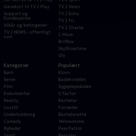
Gavekort til TV 2 Play
TV 2 News
Support og
TV 2 Echo
Kundecenter
TV 2 Fri
Vilkår og betingelser
TV 2 Charlie
TV 2 NEWS i offentligt
C More
rum
BritBox
SkyShowtime
Oiii
Kategorier
Populært
Børn
Klovn
Serier
Badehotellet
Film
Sygeplejeskolen
Dokumentar
X Factor
Reality
Bachelor
Livsstil
Forræder
Underholdning
Bachelorette
Comedy
Yellowstone
Nyheder
Paw Patrol
Sport
Barnaby