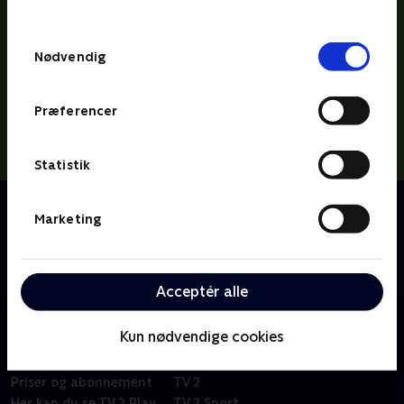
behandler dine oplysninger i
TV 2s privatlivspolitik
.
Samtykkevalg
Nødvendig
Præferencer
Statistik
Om Miniteve: I naturen
Marketing
En samling af små kortfilm for de yngste børn i
alderen 1-4 år. Filmene er enkle, lærerige og
underholdende.
Acceptér alle
Kun nødvendige cookies
Om TV 2 Play
Kanaler
Priser og abonnement
TV 2
Her kan du se TV 2 Play
TV 2 Sport