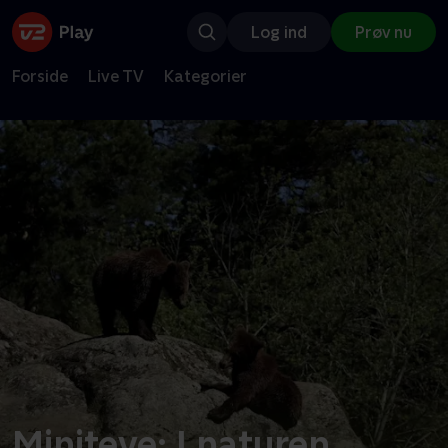
Log ind
Prøv nu
Forside
Live TV
Kategorier
Miniteve: I naturen