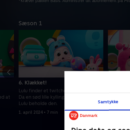
*Kræver pakken Basis. Administrer dit abonnement på Mit
Sæson 1
6. Klækket!
7. Malet
Lulu finder et twitcheræg i sin taske!
Newt bede
ed at
Da en sød lille kylling kommer ud, vil
male et k
Samtykke
Lulu beholde den.
selv beho
1. april 2024 • 7 min
1. april 20