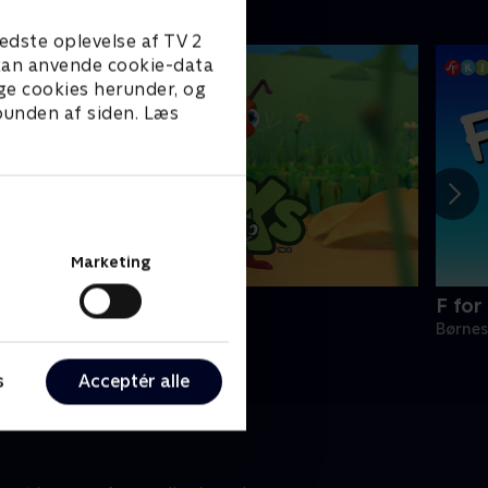
edste oplevelse af TV 2
e kan anvende cookie-data
ge cookies herunder, og
 bunden af siden. Læs
Marketing
ntiks
F for
ørneserier • 2 sæsoner
Børnes
s
Acceptér alle