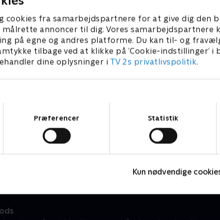
kies
g cookies fra samarbejdspartnere for at give dig den b
l at målrette annoncer til dig. Vores samarbejdspartner
ing på egne og andres platforme. Du kan til- og fravæl
amtykke tilbage ved at klikke på ’Cookie-indstillinger’ i
handler dine oplysninger i
TV 2s privatlivspolitik
.
Samtykkevalg
Præferencer
Statistik
Geckos Garage
A
Børneserier • 2 sæsoner
B
Kun nødvendige cookie
ods