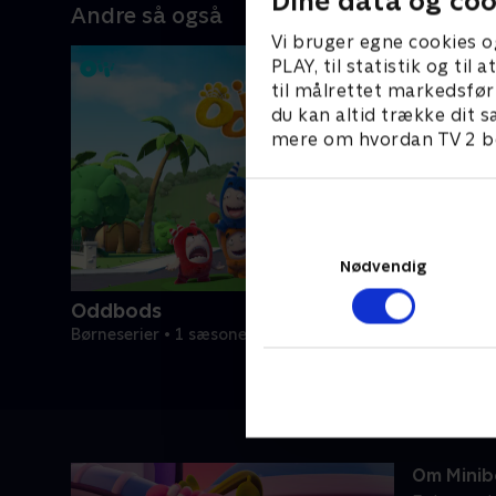
Dine data og coo
Andre så også
Vi bruger egne cookies o
PLAY, til statistik og ti
til målrettet markedsfør
du kan altid trække dit s
mere om hvordan TV 2 be
Nødvendig
Oddbods
Børneserier • 1 sæsoner
Om Minib