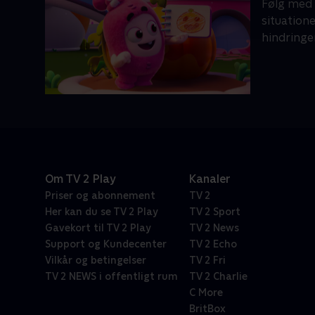
Følg med 
situation
hindringe
Om TV 2 Play
Kanaler
Priser og abonnement
TV 2
Her kan du se TV 2 Play
TV 2 Sport
Gavekort til TV 2 Play
TV 2 News
Support og Kundecenter
TV 2 Echo
Vilkår og betingelser
TV 2 Fri
TV 2 NEWS i offentligt rum
TV 2 Charlie
C More
BritBox