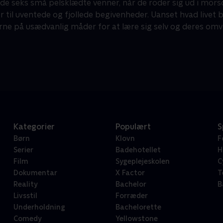
de seks små pelsklædte venner, når de roder sig ud i mor
er til uventede og fjollede begivenheder. Uanset hvad live
rne på usædvanlig måder for at lære sig selv og deres om
Kategorier
Populært
S
Børn
Klovn
F
Serier
Badehotellet
H
Film
Sygeplejeskolen
C
Dokumentar
X Factor
T
Reality
Bachelor
B
Livsstil
Forræder
Underholdning
Bachelorette
Comedy
Yellowstone