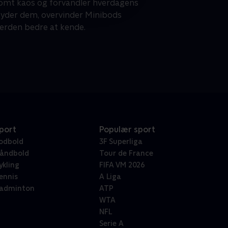
somt kaos og forvandler hverdagens
t byder dem, overvinder Minibods
verden bedre at kende.
port
Populær sport
odbold
3F Superliga
åndbold
Tour de France
ykling
FIFA VM 2026
ennis
A Liga
adminton
ATP
WTA
NFL
Serie A