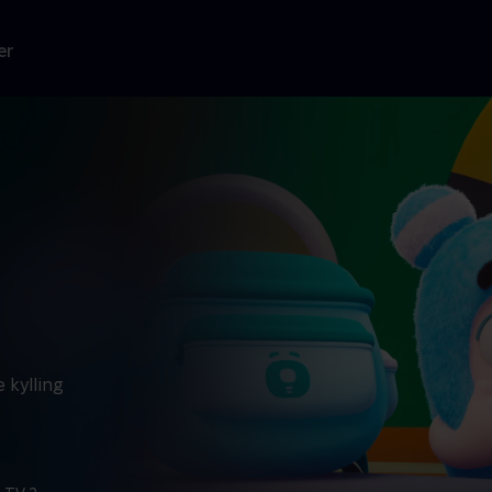
er
e kylling