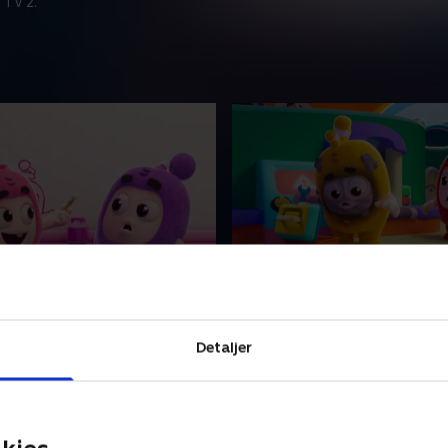
 TV 2.
idsproblemer
8. Befri snacken
r minibods om hjælp til at
Fuse er sulten, men da han 
æmpe billede, men hun vil
åbne en snackæske, skaber
Detaljer
lde det!
morsomt kaos for Jeff og 
24 • 7 min
1. april 2024 • 7 min