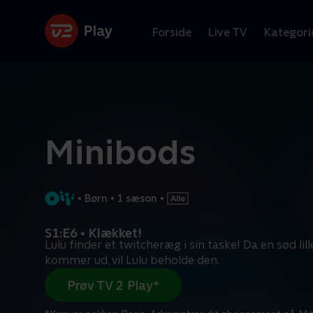
Forside
Live TV
Kategori
Minibods
•
Børn
•
1 sæson
•
S1:E6 • Klækket!
Lulu finder et twitcheræg i sin taske! Da en sød lill
kommer ud, vil Lulu beholde den.
Prøv TV 2 Play*