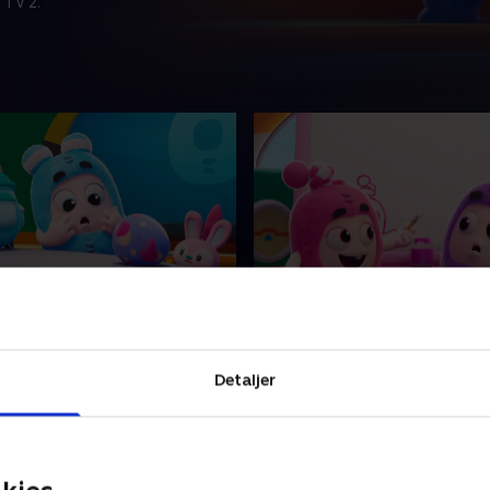
 TV 2.
et!
7. Maletidsproblemer
r et twitcheræg i sin taske!
Newt beder minibods om hjæ
lille kylling kommer ud, vil
male et kæmpe billede, men 
Detaljer
lde den.
selv beholde det!
24 • 7 min
1. april 2024 • 7 min