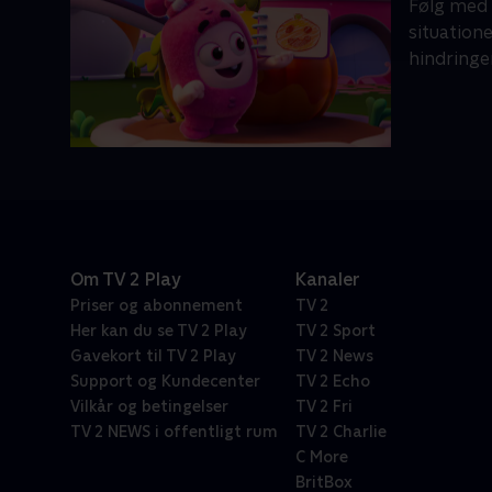
Følg med 
situation
hindringe
Om TV 2 Play
Kanaler
Priser og abonnement
TV 2
Her kan du se TV 2 Play
TV 2 Sport
Gavekort til TV 2 Play
TV 2 News
Support og Kundecenter
TV 2 Echo
Vilkår og betingelser
TV 2 Fri
TV 2 NEWS i offentligt rum
TV 2 Charlie
C More
BritBox