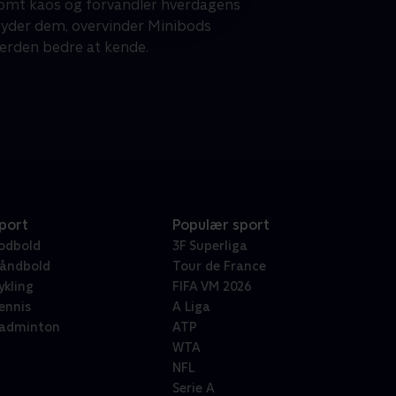
somt kaos og forvandler hverdagens
t byder dem, overvinder Minibods
verden bedre at kende.
port
Populær sport
odbold
3F Superliga
åndbold
Tour de France
ykling
FIFA VM 2026
ennis
A Liga
adminton
ATP
WTA
NFL
Serie A