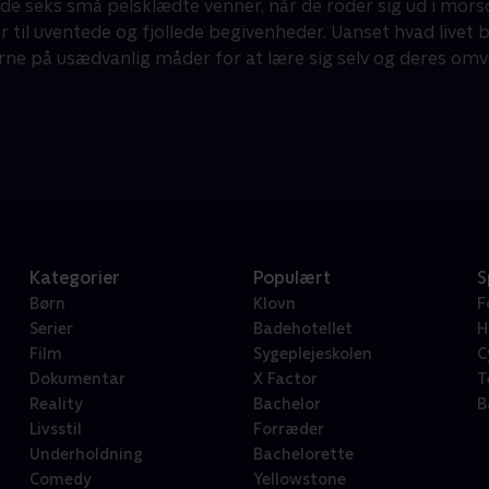
de seks små pelsklædte venner, når de roder sig ud i mor
er til uventede og fjollede begivenheder. Uanset hvad live
rne på usædvanlig måder for at lære sig selv og deres om
Kategorier
Populært
S
Børn
Klovn
F
Serier
Badehotellet
H
Film
Sygeplejeskolen
C
Dokumentar
X Factor
T
Reality
Bachelor
B
Livsstil
Forræder
Underholdning
Bachelorette
Comedy
Yellowstone