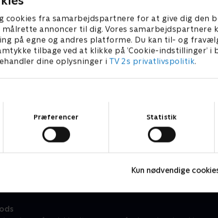
kies
g cookies fra samarbejdspartnere for at give dig den b
l at målrette annoncer til dig. Vores samarbejdspartner
ing på egne og andres platforme. Du kan til- og fravæl
amtykke tilbage ved at klikke på ’Cookie-indstillinger’ i
handler dine oplysninger i
TV 2s privatlivspolitik
.
Samtykkevalg
Præferencer
Statistik
Geckos Garage
A
Børneserier • 2 sæsoner
B
Kun nødvendige cookie
ods