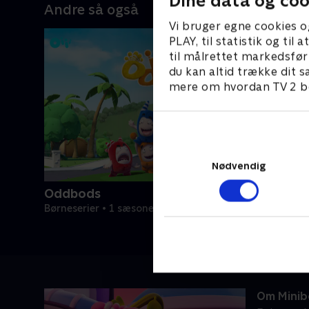
Dine data og coo
Andre så også
Vi bruger egne cookies o
PLAY, til statistik og ti
til målrettet markedsfør
du kan altid trække dit s
mere om hvordan TV 2 be
Nødvendig
Oddbods
Børneserier • 1 sæsoner
Om Minib