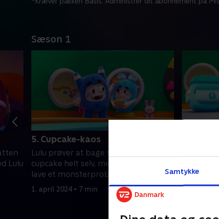
*Kræver pakken Basis. Administrer dit abonnement på Mit
Sæson 1
5. Cupcake-kaos
6. Klækk
atten
Lulu prøver at bage sin første
Lulu finde
d Lulu
cupcake helt selv, men ender med at
Da en sød 
Samtykke
lave et monsterproblem!
Lulu beho
1. april 2024 • 7 min
1. april 20