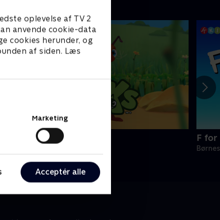
edste oplevelse af TV 2
e kan anvende cookie-data
ge cookies herunder, og
 bunden af siden. Læs
Marketing
ntiks
F for
ørneserier • 2 sæsoner
Børnes
s
Acceptér alle