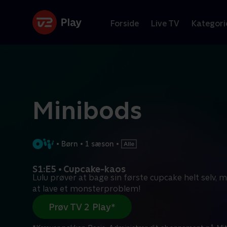
Forside
Live TV
Kategori
Minibods
•
Børn
•
1 sæson
•
S1:E5 • Cupcake-kaos
Lulu prøver at bage sin første cupcake helt selv,
at lave et monsterproblem!
Prøv TV 2 Play*