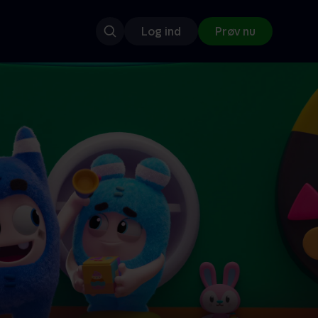
Log ind
Prøv nu