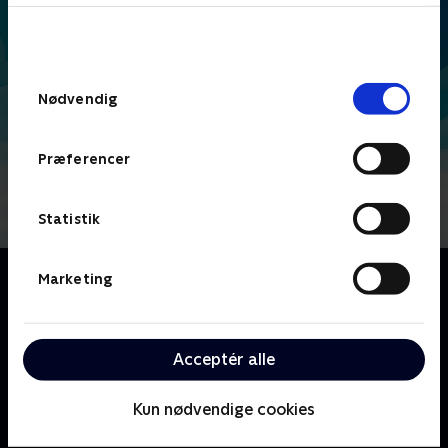
bunden af siden. Læs mere om hvordan TV 2
behandler dine oplysninger i
TV 2s privatlivspolitik
.
Samtykkevalg
Nødvendig
Præferencer
Statistik
Om Middlemost Post
Marketing
Det kvikke og muntre skybarn Parker, hans
hvalrosmakker Russell og tidligere søkaptajn Angus
begiver sig ud på uhyggelige eventyr for at levere
Acceptér alle
post over Mount Middlemost.
Kun nødvendige cookies