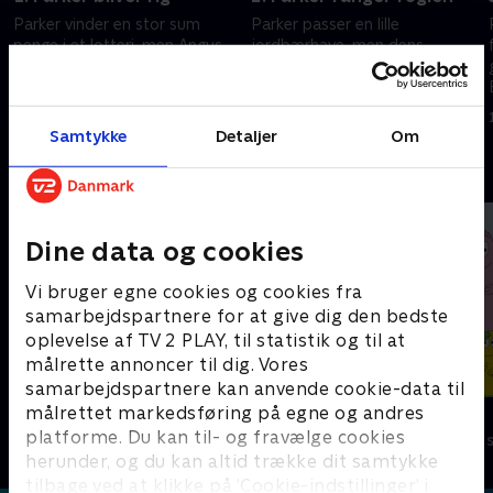
Parker vinder en stor sum
Parker passer en lille
penge i et lotteri, men Angus
jordbærhave, men dens
advarer om, at denne formue
overlevelse trues af en flok
vil have en anden pris.
glubske fugle. Parker hjælper
Middlemost Post opdager en
Angus med at lære at svømme
19. marts 2024 • 21 min
19. marts 2024 • 21 min
hemmelig wrestling-liga
Samtykke
Detaljer
Om
Andre så også
Dine data og cookies
Vi bruger egne cookies og cookies fra
samarbejdspartnere for at give dig den bedste
oplevelse af TV 2 PLAY, til statistik og til at
målrette annoncer til dig. Vores
samarbejdspartnere kan anvende cookie-data til
målrettet markedsføring på egne og andres
Gurli Gris
Barbapapa
platforme. Du kan til- og fravælge cookies
Børneserier • 4 sæsoner
Børneserier • 1
herunder, og du kan altid trække dit samtykke
tilbage ved at klikke på ’Cookie-indstillinger’ i