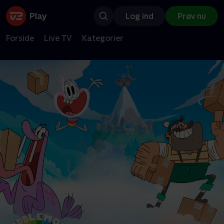
Log ind
Prøv nu
Forside
Live TV
Kategorier