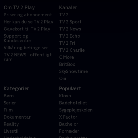
Om TV 2 Play
Kanaler
Priser og abonnement
TV 2
Her kan du se TV 2 Play
TV 2 Sport
Gavekort til TV 2 Play
TV 2 News
Support og
TV 2 Echo
Kundecenter
TV 2 Fri
Vilkår og betingelser
TV 2 Charlie
TV 2 NEWS i offentligt
C More
rum
BritBox
SkyShowtime
Oiii
Kategorier
Populært
Børn
Klovn
Serier
Badehotellet
Film
Sygeplejeskolen
Dokumentar
X Factor
Reality
Bachelor
Livsstil
Forræder