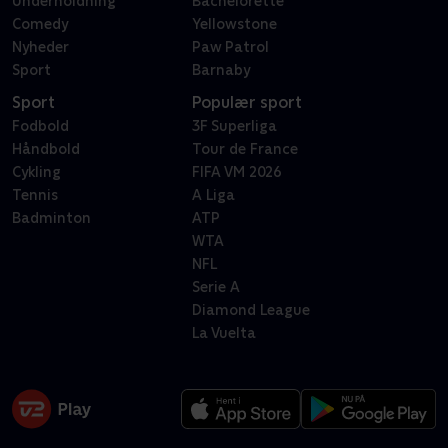
Underholdning
Bachelorette
Comedy
Yellowstone
Nyheder
Paw Patrol
Sport
Barnaby
Sport
Populær sport
Fodbold
3F Superliga
Håndbold
Tour de France
Cykling
FIFA VM 2026
Tennis
A Liga
Badminton
ATP
WTA
NFL
Serie A
Diamond League
La Vuelta