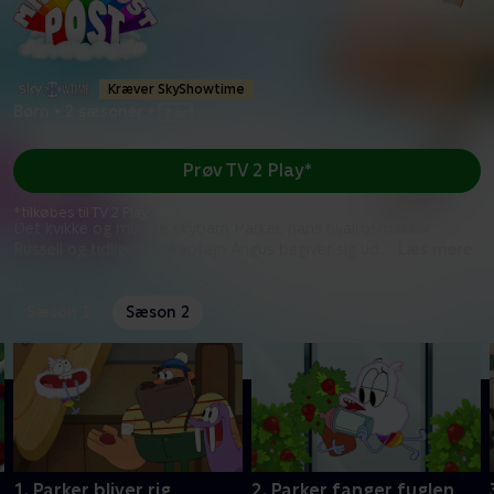
Kræver SkyShowtime
Børn
•
2 sæsoner
•
Prøv TV 2 Play*
*tilkøbes til TV 2 Play abonnement
Det kvikke og muntre skybarn Parker, hans hvalrosmakker
Russell og tidligere søkaptajn Angus begiver sig ud
...
Læs mere
Sæson 1
Sæson 2
1. Parker bliver rig
2. Parker fanger fuglen