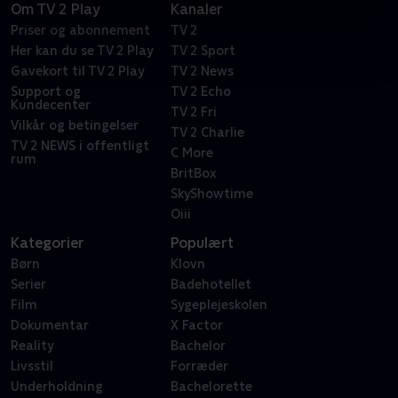
Om TV 2 Play
Kanaler
Priser og abonnement
TV 2
Her kan du se TV 2 Play
TV 2 Sport
Gavekort til TV 2 Play
TV 2 News
Support og
TV 2 Echo
Kundecenter
TV 2 Fri
Vilkår og betingelser
TV 2 Charlie
TV 2 NEWS i offentligt
C More
rum
BritBox
SkyShowtime
Oiii
Kategorier
Populært
Børn
Klovn
Serier
Badehotellet
Film
Sygeplejeskolen
Dokumentar
X Factor
Reality
Bachelor
Livsstil
Forræder
Underholdning
Bachelorette