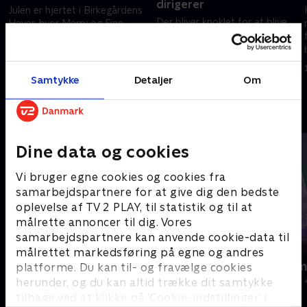
dirigerer
Julen er hjertet i Birkegårdens
Der bliver knoklet for at blive
Haver, hvor Merry og Finn
klar til det legendariske
kæmper for at holde
julemarked, og Magnus får sin
traditionen i live – med
sag for, når juletræet skal
smerter, travlhed og masser af
5. december 2025 • 9 min
pyntes præcis som Merry
juleglæde.
Samtykke
Detaljer
Om
5. december 2025 • 9 min
drømmer om.
Andre så også
Dine data og cookies
Vi bruger egne cookies og cookies fra
samarbejdspartnere for at give dig den bedste
oplevelse af TV 2 PLAY, til statistik og til at
målrette annoncer til dig. Vores
samarbejdspartnere kan anvende cookie-data til
målrettet markedsføring på egne og andres
Jul med Ernst
Julelys for m
platforme. Du kan til- og fravælge cookies
Livsstil • 8 sæsoner
2022 • Livsstil •
herunder, og du kan altid trække dit samtykke
tilbage ved at klikke på ’Cookie-indstillinger’ i