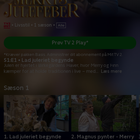
•
Livsstil
•
1 sæson
•
Prøv TV 2 Play*
*Kræver pakken Basis. Administrer dit abonnement på Mit TV 2.
S1:E1 • Lad juleriet begynde
Julen er hjertet i Birkegårdens Haver, hvor Merry og Finn
kæmper for at holde traditionen i live – med
...
Læs mere
Sæson 1
1. Lad juleriet begynde
2. Magnus pynter - Merry