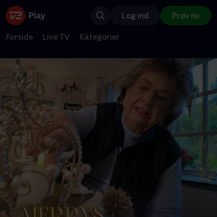
Log ind
Prøv nu
Forside
Live TV
Kategorier