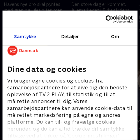
Havens nye bro skal pyntes
Den store dag er kommet:
med gran og julesløjfer, men
Julemarkedet i Birkegårdens
fordi Merry er usikker på
Haver skal åbne! Men er Merry
benene, beslutter hun at sætte
og hendes ansatte klar til, at
Finn i sving.
gæsterne snart kommer?
12. december 2025 • 9 min
12. december 2025 • 9 min
Samtykke
Detaljer
Om
Andre så også
Dine data og cookies
Vi bruger egne cookies og cookies fra
samarbejdspartnere for at give dig den bedste
oplevelse af TV 2 PLAY, til statistik og til at
målrette annoncer til dig. Vores
samarbejdspartnere kan anvende cookie-data til
målrettet markedsføring på egne og andres
Jul med Ernst
Jul på slott
platforme. Du kan til- og fravælge cookies
Livsstil • 8 sæsoner
2020 • Livsstil •
herunder, og du kan altid trække dit samtykke
tilbage ved at klikke på ’Cookie-indstillinger’ i