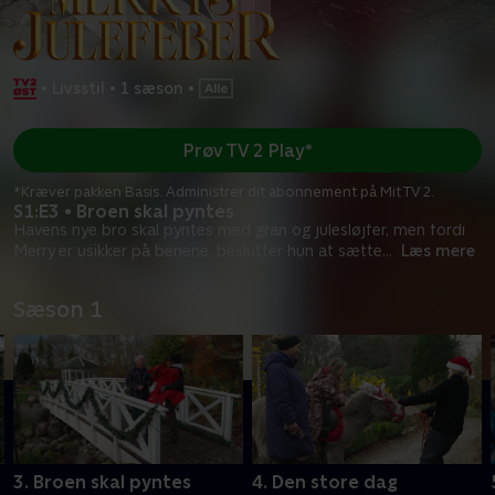
•
Livsstil
•
1 sæson
•
Prøv TV 2 Play*
*Kræver pakken Basis. Administrer dit abonnement på Mit TV 2.
S1:E3 • Broen skal pyntes
Havens nye bro skal pyntes med gran og julesløjfer, men fordi
Merry er usikker på benene, beslutter hun at sætte
...
Læs mere
Sæson 1
3. Broen skal pyntes
4. Den store dag