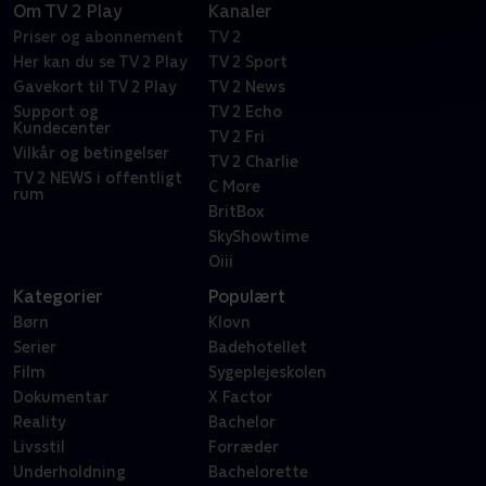
Om TV 2 Play
Kanaler
Priser og abonnement
TV 2
Her kan du se TV 2 Play
TV 2 Sport
Gavekort til TV 2 Play
TV 2 News
Support og
TV 2 Echo
Kundecenter
TV 2 Fri
Vilkår og betingelser
TV 2 Charlie
TV 2 NEWS i offentligt
C More
rum
BritBox
SkyShowtime
Oiii
Kategorier
Populært
Børn
Klovn
Serier
Badehotellet
Film
Sygeplejeskolen
Dokumentar
X Factor
Reality
Bachelor
Livsstil
Forræder
Underholdning
Bachelorette