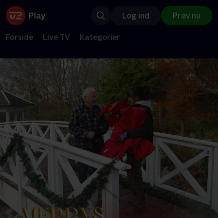
Log ind
Prøv nu
Forside
Live TV
Kategorier