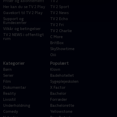
Priser og abonnement
TV 2
Her kan du se TV 2 Play
TV 2 Sport
Gavekort til TV 2 Play
TV 2 News
Support og
TV 2 Echo
Kundecenter
TV 2 Fri
Vilkår og betingelser
TV 2 Charlie
TV 2 NEWS i offentligt
C More
rum
BritBox
SkyShowtime
Oiii
Kategorier
Populært
Børn
Klovn
Serier
Badehotellet
Film
Sygeplejeskolen
Dokumentar
X Factor
Reality
Bachelor
Livsstil
Forræder
Underholdning
Bachelorette
Comedy
Yellowstone