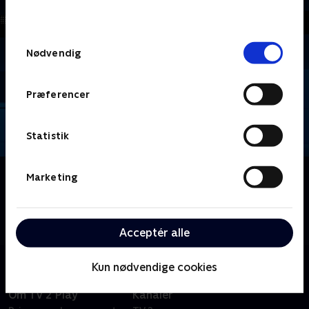
behandler dine oplysninger i
TV 2s privatlivspolitik
.
Samtykkevalg
Nødvendig
Præferencer
Statistik
Om Menneskekender
Marketing
Mikkel Kryger er vært, når to hold kendte skal dyste
på fordomme - for hvor meget kan man gætte sig til
om en person uden at kende dem?
Acceptér alle
Kun nødvendige cookies
Om TV 2 Play
Kanaler