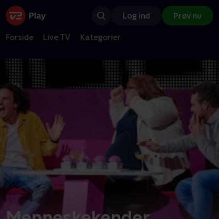
Log ind
Prøv nu
Forside
Live TV
Kategorier
Menneskekender