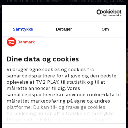
Hvem har haft så højlydt sex,
for den britiske talkshowvært
at politiet blev tilkaldt? Og
aft
Graham Norton? Og kan du
hvordan ser en
med
gennemskue, hvilken type der
underbuksefetich egentlig ud?
skyder sig selv i hovedet med
22. marts 2021 • 51 min
Gæt med og se, om du er en
en luftpistol?
29. marts 2021 • 51 min
ægte menneskekender.
Samtykke
Detaljer
Om
Andre så også
Dine data og cookies
Vi bruger egne cookies og cookies fra
samarbejdspartnere for at give dig den bedste
oplevelse af TV 2 PLAY, til statistik og til at
målrette annoncer til dig. Vores
samarbejdspartnere kan anvende cookie-data til
målrettet markedsføring på egne og andres
24 stjerners julikalender
Danmarks d
platforme. Du kan til- og fravælge cookies
TV-Shows • 1 sæsoner
TV-Shows • 1 s
herunder, og du kan altid trække dit samtykke
tilbage ved at klikke på ’Cookie-indstillinger’ i
bunden af siden. Læs mere om hvordan TV 2