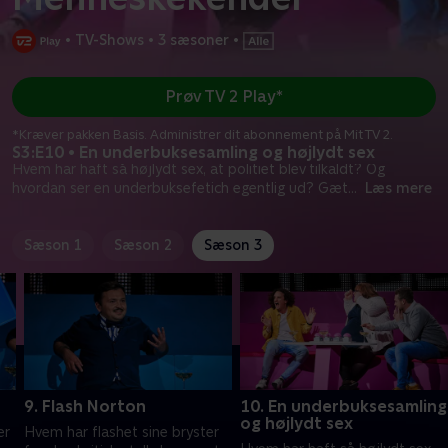
•
TV-Shows
•
3 sæsoner
•
Prøv TV 2 Play*
*Kræver pakken Basis. Administrer dit abonnement på Mit TV 2.
S3:E10 • En underbuksesamling og højlydt sex
Hvem har haft så højlydt sex, at politiet blev tilkaldt? Og
hvordan ser en underbuksefetich egentlig ud? Gæt
...
Læs mere
Sæson 1
Sæson 2
Sæson 3
9. Flash Norton
10. En underbuksesamling
og højlydt sex
er
Hvem har flashet sine bryster