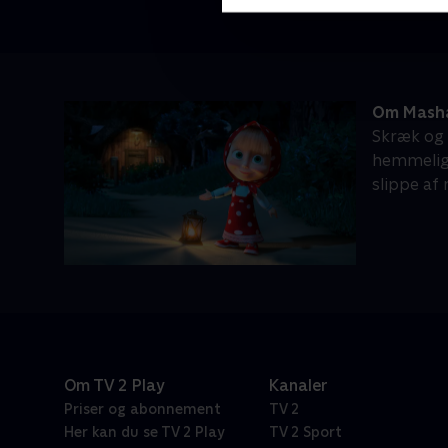
Om Masha
Skræk og 
hemmeligh
slippe af 
Om TV 2 Play
Kanaler
Priser og abonnement
TV 2
Her kan du se TV 2 Play
TV 2 Sport