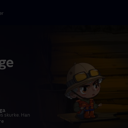
er
ge
aga
es skurke. Han
re