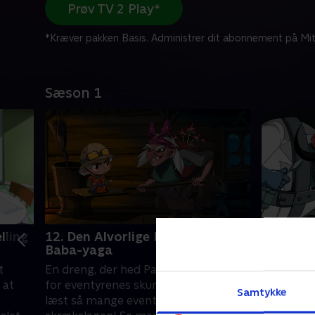
Prøv TV 2 Play*
*Kræver pakken Basis. Administrer dit abonnement på Mit
Sæson 1
lling
12. Den Alvorlige Historie Om
13. En F
Baba-yaga
Syg Mavs
Bange F
t
En dreng, der hed Pasha, var bange
Sime ville
 at
for eventyrenes skurke. Han havde
Samtykke
Hun tog n
læst så mange eventyr, at han var
havregrød