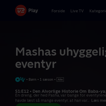
Forside
Live TV
Kategori
Mashas uhyggeli
eventyr
•
Børn
•
1 sæson
•
S1:E12 • Den Alvorlige Historie Om Baba-y
En dreng, der hed Pasha, var bange for eventyren
havde læst så mange eventyr, at han var
...
Læs me