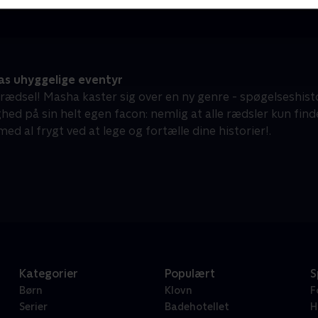
s uhyggelige eventyr
rædsel! Masha kaster sig over en ny genre - spøgelseshisto
ed på sin helt egen facon: nemlig at alle rædsler kun finde
med al frygt ved at lege og fortælle dine historier!.
Kategorier
Populært
S
Børn
Klovn
F
Serier
Badehotellet
H