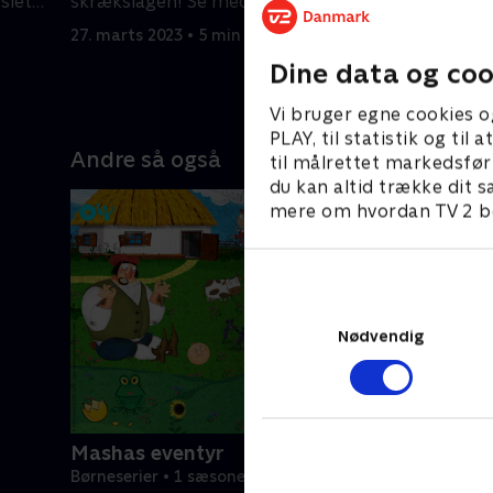
slet
skrækslagen! Se med her, hvordan
forfærdel
han overvandt sin frygt!.
27. marts 2023 • 5 min
hendes stø
27. marts 
Dine data og coo
Vi bruger egne cookies o
PLAY, til statistik og ti
Andre så også
til målrettet markedsfør
du kan altid trække dit s
mere om hvordan TV 2 be
Nødvendig
Mashas eventyr
Børneserier • 1 sæsoner