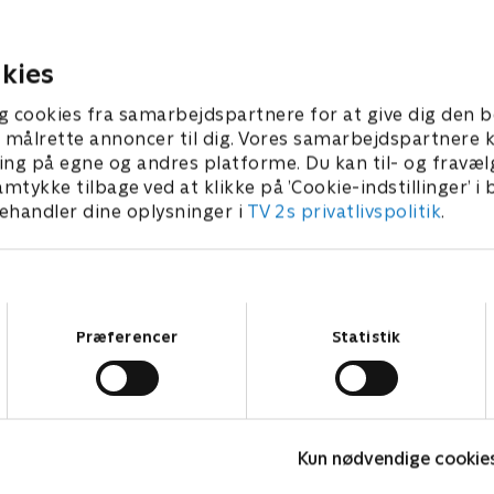
ig mavepine. Men læger var
underlige lyde. Hvor kom d
rste frygt!.
Rumvæsner? Findes de?.
2023 • 5 min
27. marts 2023 • 5 min
kies
g cookies fra samarbejdspartnere for at give dig den b
l at målrette annoncer til dig. Vores samarbejdspartner
ing på egne og andres platforme. Du kan til- og fravæl
amtykke tilbage ved at klikke på ’Cookie-indstillinger’ i
handler dine oplysninger i
TV 2s privatlivspolitik
.
Samtykkevalg
Præferencer
Statistik
Masha og bjørnen
A
Kun nødvendige cookie
Børneserier • 3 sæsoner
B