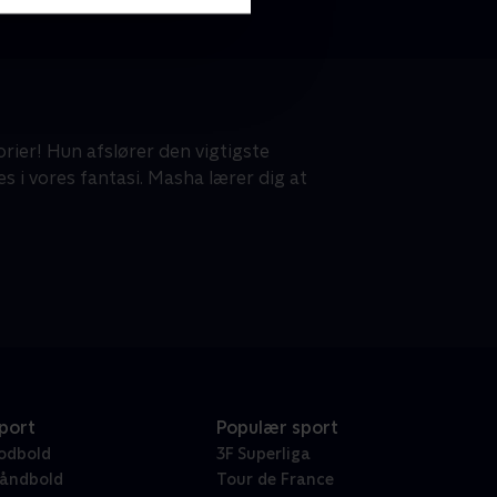
rier! Hun afslører den vigtigste
s i vores fantasi. Masha lærer dig at
port
Populær sport
odbold
3F Superliga
åndbold
Tour de France