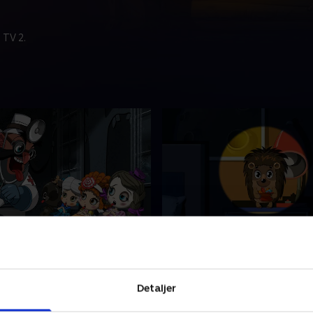
 TV 2.
rygtelig Fortælling Og En
14. Den Fantastisk Fabe
e Og En Pige Der Var
Pindsvin, En Dreng Og G
or Læger
Rumvæsner
 lave mad til sine dukker.
Der var engang en dreng, s
Detaljer
oget ler og lavede
elskede to ting: Bøger om 
, men spiste det selv og fik
og slik. En dag hørte han no