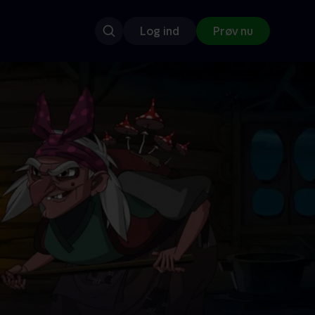
Log ind
Prøv nu