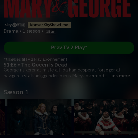
Kræver SkyShowtime
Drama
•
1 sæson
•
Prøv TV 2 Play*
*tilkøbes til TV 2 Play abonnement
S1:E6 • The Queen Is Dead
George risikerer at miste alt, da han desperat forsøger at
navigere i statsanliggender, mens Marys overmod
...
Læs mere
Sæson 1