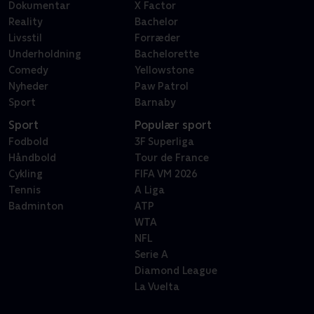
Dokumentar
X Factor
Reality
Bachelor
Livsstil
Forræder
Underholdning
Bachelorette
Comedy
Yellowstone
Nyheder
Paw Patrol
Sport
Barnaby
Sport
Populær sport
Fodbold
3F Superliga
Håndbold
Tour de France
Cykling
FIFA VM 2026
Tennis
A Liga
Badminton
ATP
WTA
NFL
Serie A
Diamond League
La Vuelta