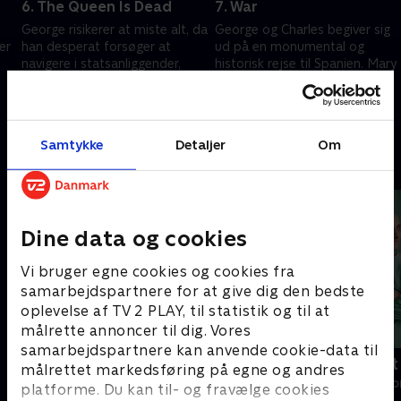
6. The Queen Is Dead
7. War
George risikerer at miste alt, da
George og Charles begiver sig
er
han desperat forsøger at
ud på en monumental og
navigere i statsanliggender,
historisk rejse til Spanien. Mary
mens Marys overmod fører til
satser en sidste gang for at
ødelæggende konsekvenser
sikre sig den absolutte magt.
26. april 2024 • 51 min
26. april 2024 • 55 min
Samtykke
Detaljer
Om
Andre så også
Dine data og cookies
Vi bruger egne cookies og cookies fra
samarbejdspartnere for at give dig den bedste
oplevelse af TV 2 PLAY, til statistik og til at
målrette annoncer til dig. Vores
samarbejdspartnere kan anvende cookie-data til
Happy fucking Pride
Fake Patient
målrettet markedsføring på egne og andres
Drama • 1 sæsoner
Drama • 1 sæso
platforme. Du kan til- og fravælge cookies