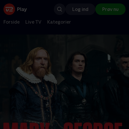
Log ind
Prøv nu
Forside
Live TV
Kategorier