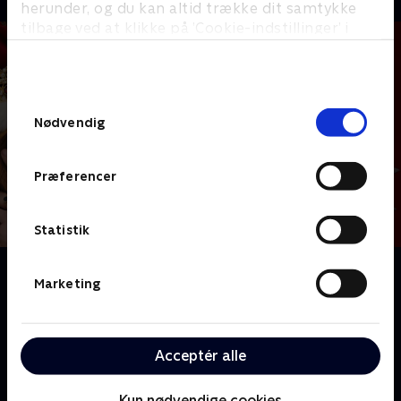
herunder, og du kan altid trække dit samtykke
tilbage ved at klikke på ’Cookie-indstillinger’ i
bunden af siden. Læs mere om hvordan TV 2
behandler dine oplysninger i
TV 2s privatlivspolitik
.
Samtykkevalg
Nødvendig
Præferencer
Statistik
Om Mary & George
Marketing
I 1600-tallets England planlægger den snu matriark
Mary Villiers at hæve sin familie fra ydmyge kår til
indflydelsesrige højder med alle nødvendige midler.
Acceptér alle
Hun udnytter sin søn Georges skønhed til at forføre
kong James I, blive hans elsker og i processen hæve
Kun nødvendige cookies
familiens titel og status ved hoffet.