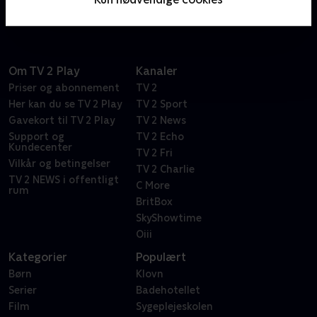
Om TV 2 Play
Kanaler
Priser og abonnement
TV 2
Her kan du se TV 2 Play
TV 2 Sport
Gavekort til TV 2 Play
TV 2 News
Support og
TV 2 Echo
Kundecenter
TV 2 Fri
Vilkår og betingelser
TV 2 Charlie
TV 2 NEWS i offentligt
C More
rum
BritBox
SkyShowtime
Oiii
Kategorier
Populært
Børn
Klovn
Serier
Badehotellet
Film
Sygeplejeskolen