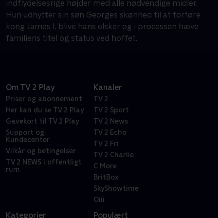
indflydelsesrige højder med alle nødvendige midler.
Hun udnytter sin søn Georges skønhed til at forføre
kong James I, blive hans elsker og i processen hæve
familiens titel og status ved hoffet.
Om TV 2 Play
Kanaler
Priser og abonnement
TV 2
Her kan du se TV 2 Play
TV 2 Sport
Gavekort til TV 2 Play
TV 2 News
Support og
TV 2 Echo
Kundecenter
TV 2 Fri
Vilkår og betingelser
TV 2 Charlie
TV 2 NEWS i offentligt
C More
rum
BritBox
SkyShowtime
Oiii
Kategorier
Populært