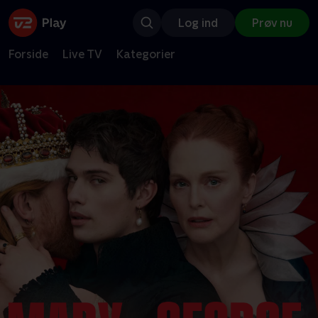
Log ind
Prøv nu
Forside
Live TV
Kategorier