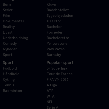
Børn
Klovn
Serier
Badehotellet
Film
Sygeplejeskolen
Dokumentar
X Factor
Reality
Bachelor
Livsstil
Forræder
Underholdning
Bachelorette
Comedy
Yellowstone
Nyheder
Paw Patrol
Sport
Barnaby
Sport
Populær sport
Fodbold
3F Superliga
Håndbold
Tour de France
Cykling
FIFA VM 2026
Tennis
A Liga
Badminton
ATP
WTA
NFL
Serie A