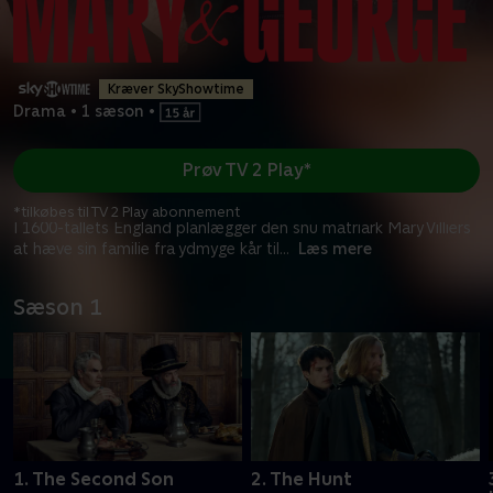
Kræver SkyShowtime
Drama
•
1 sæson
•
Prøv TV 2 Play*
*tilkøbes til TV 2 Play abonnement
I 1600-tallets England planlægger den snu matriark Mary Villiers
at hæve sin familie fra ydmyge kår til
...
Læs mere
Sæson 1
1. The Second Son
2. The Hunt