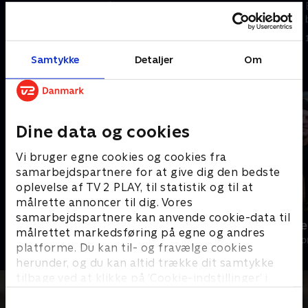
mener, at de 'pisser' på øens
enige. En sag, der sætter
fremtid.
tilliden til politikerne på prøve.
8. november 2025 • 10 min
8. november 2025 • 10 min
Samtykke
Detaljer
Om
Andre så også
Dine data og cookies
Vi bruger egne cookies og cookies fra
samarbejdspartnere for at give dig den bedste
oplevelse af TV 2 PLAY, til statistik og til at
målrette annoncer til dig. Vores
samarbejdspartnere kan anvende cookie-data til
Julelys for millioner
Fantasifulde 
målrettet markedsføring på egne og andres
2022 • Livsstil • 46 min
Livsstil • 3 sæs
platforme. Du kan til- og fravælge cookies
herunder, og du kan altid trække dit samtykke
tilbage ved at klikke på ’Cookie-indstillinger’ i
bunden af siden. Læs mere om hvordan TV 2
behandler dine oplysninger i