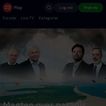
Log ind
Prøv nu
Forside
Live TV
Kategorier
Magten over paradis