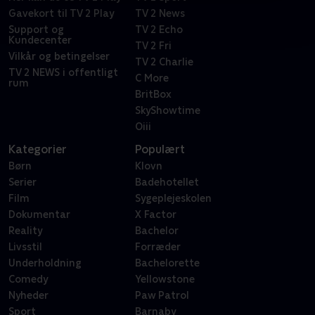
Gavekort til TV 2 Play
TV 2 News
Support og
TV 2 Echo
Kundecenter
TV 2 Fri
Vilkår og betingelser
TV 2 Charlie
TV 2 NEWS i offentligt
C More
rum
BritBox
SkyShowtime
Oiii
Kategorier
Populært
Børn
Klovn
Serier
Badehotellet
Film
Sygeplejeskolen
Dokumentar
X Factor
Reality
Bachelor
Livsstil
Forræder
Underholdning
Bachelorette
Comedy
Yellowstone
Nyheder
Paw Patrol
Sport
Barnaby