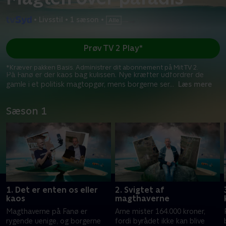
•
Livsstil
•
1 sæson
•
Prøv TV 2 Play*
*Kræver pakken Basis. Administrer dit abonnement på Mit TV 2.
På Fanø er der kaos bag kulissen. Nye kræfter udfordrer de
gamle i et politisk magtopgør, mens borgerne ser
...
Læs mere
Sæson 1
1. Det er enten os eller
2. Svigtet af
kaos
magthaverne
Magthaverne på Fanø er
Arne mister 164.000 kroner,
rygende uenige, og borgerne
fordi byrådet ikke kan blive