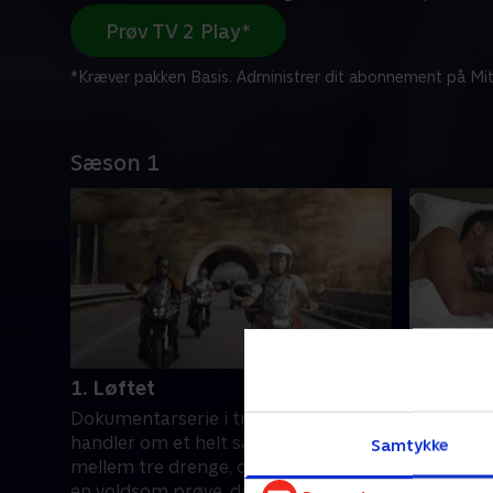
Prøv TV 2 Play*
*Kræver pakken Basis. Administrer dit abonnement på Mit
Sæson 1
1. Løftet
2. Død o
Dokumentarserie i tre afsnit, der
Alexander
handler om et helt særligt venskab
fortalt L
Samtykke
mellem tre drenge, der kommer på
ham og hv
en voldsom prøve, da Lukas som 23-
at han sku