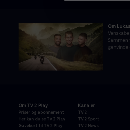
Om Lukas 
Venskabet
Sammen ta
genvinde 
Om TV 2 Play
Kanaler
Priser og abonnement
TV 2
Her kan du se TV 2 Play
TV 2 Sport
Gavekort til TV 2 Play
TV 2 News