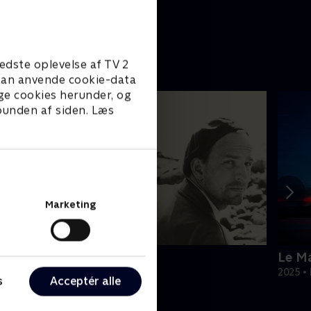
edste oplevelse af TV 2
e kan anvende cookie-data
ge cookies herunder, og
 bunden af siden. Læs
Marketing
ergman - et år, et liv
Le Ma
018 • Dokumentar • 1 t. 56 min
2025 •
s
Acceptér alle