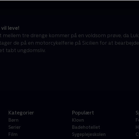
vil leve!
 mellem tre drenge kommer på en voldsom prøve, da Luka
ger de på en motorcykelferie på Sicilien for at bearbejde
et tabt ungdomsliv.
Kategorier
Populært
S
Børn
Klovn
F
Serier
Badehotellet
H
Film
Sygeplejeskolen
C