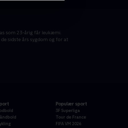
s som 23-årig får leukæmi.
 de sidste års sygdom og for at
port
Populær sport
odbold
3F Superliga
åndbold
Tour de France
ykling
FIFA VM 2026