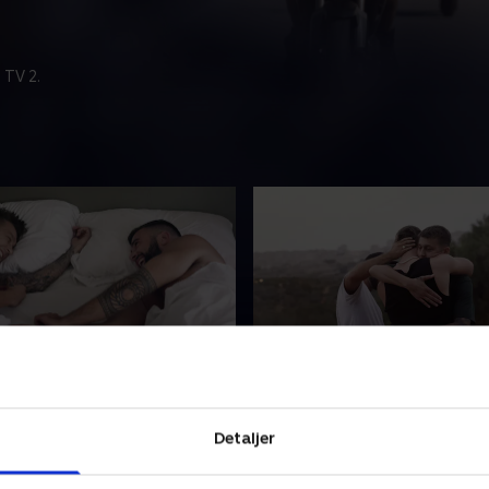
 TV 2.
g genfødsel
3. Tilbage til livet
 og Joachim får for alvor
Joachim bliver bidt i fingere
Detaljer
ukas, hvor meget de elsker
ræv, da han og vennerne skal 
or bange de har været for,
bestige vulkanen Etna - rejs
lle dø fra dem. .
stop. Hvordan har sygdom