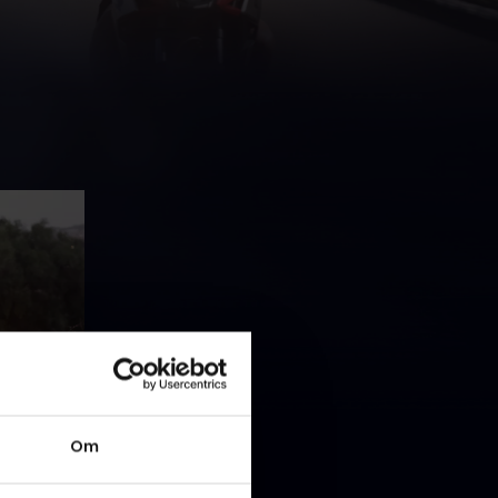
n af en
Om
til at
ens sidste
men