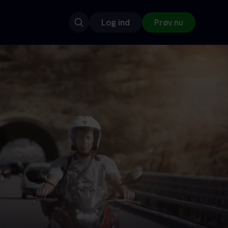
Log ind
Prøv nu