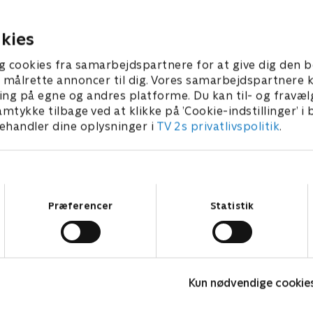
ændret dem hver især?.
r 2024 • 28 min
26. februar 2024 • 28 min
kies
g cookies fra samarbejdspartnere for at give dig den b
l at målrette annoncer til dig. Vores samarbejdspartner
ing på egne og andres platforme. Du kan til- og fravæl
amtykke tilbage ved at klikke på ’Cookie-indstillinger’ i
handler dine oplysninger i
TV 2s privatlivspolitik
.
Samtykkevalg
Præferencer
Statistik
Snedronningen
B
2019 • Dokumentar • 42 min
2
Kun nødvendige cookie