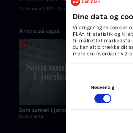
årig får leukæmi.
12. februar 2024 • 28 min
19. februa
Dine data og coo
Vi bruger egne cookies o
Andre så også
PLAY, til statistik og ti
til målrettet markedsfør
du kan altid trække dit s
mere om hvordan TV 2 be
Nødvendig
Som sunket i jorden
Dokumentar