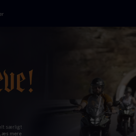
er
lt særligt
Læs mere