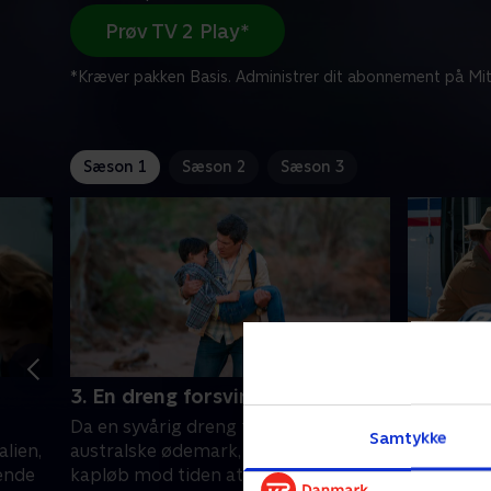
Prøv TV 2 Play*
*Kræver pakken Basis. Administrer dit abonnement på Mit
Sæson 1
Sæson 2
Sæson 3
3. En dreng forsvinder
4. Stor
Da en syvårig dreng forsvinder i den
Midt i en
Samtykke
alien,
australske ødemark, bliver det et
RFDS over
ende
kapløb mod tiden at finde ham, mens
evakuering