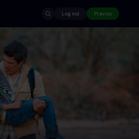
Log ind
Prøv nu