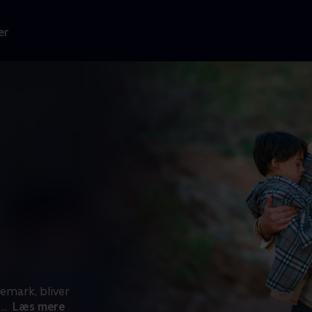
er
demark, bliver
S
...
Læs mere