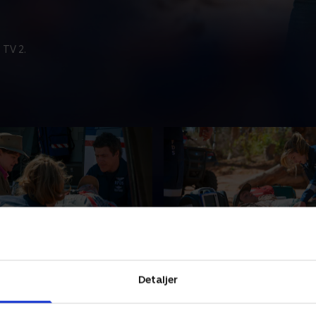
 TV 2.
men
5. Patienterne slår fra si
 voldsom støvstorm står
Da en evakuering i den
Detaljer
 for en dramatisk
ufremkommelige bush bliver
, da en patient får et
havner RFDS i skudlinjen. 