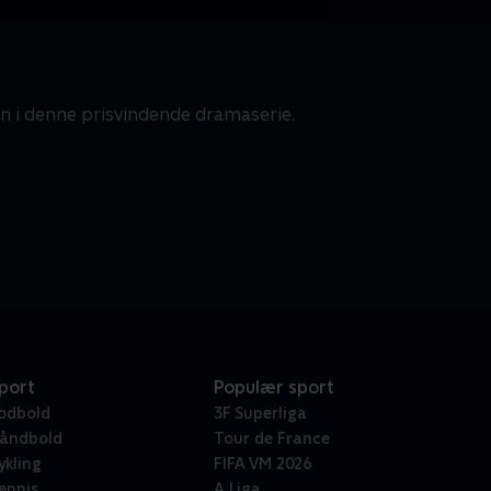
en i denne prisvindende dramaserie.
port
Populær sport
odbold
3F Superliga
åndbold
Tour de France
ykling
FIFA VM 2026
ennis
A Liga