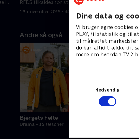
sel
RFDS tilkaldes for at hjælpe hans
kritisk ti
tilskadekomne far.
kæmper fo
19. november 2025 • 44 min
20. novemb
Dine data og coo
Vi bruger egne cookies o
PLAY, til statistik og ti
Andre så også
til målrettet markedsfør
du kan altid trække dit s
mere om hvordan TV 2 be
Nødvendig
Bjergets helte
Drama • 15 sæsoner