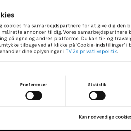
lbagefald, og teamet
dog videre mod tiden for at 
r at holde ham i live.
patienter sikkert i luften.
er 2025 • 44 min
21. november 2025 • 44 min
kies
g cookies fra samarbejdspartnere for at give dig den b
l at målrette annoncer til dig. Vores samarbejdspartner
ing på egne og andres platforme. Du kan til- og fravæl
amtykke tilbage ved at klikke på ’Cookie-indstillinger’ i
handler dine oplysninger i
TV 2s privatlivspolitik
.
Samtykkevalg
Præferencer
Statistik
Hospitalet i Holby
S
Kun nødvendige cookie
Drama • 1 sæsoner
D