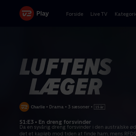
Forside
Live TV
Kategori
•
Drama
•
3 sæsoner
•
S1:E3 • En dreng forsvinder
Da en syvårig dreng forsvinder i den australske ø
det et kapløb mod tiden at finde ham, mens RFD