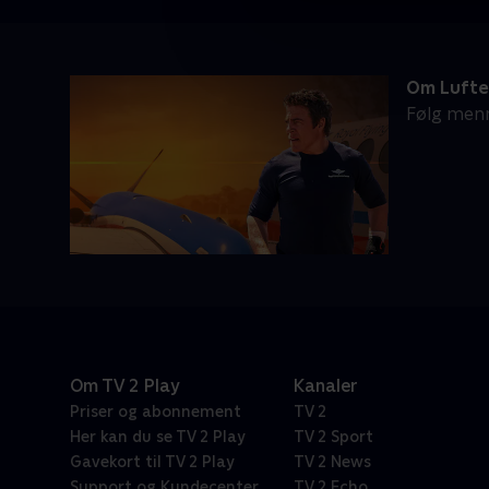
Om Lufte
Følg menn
Om TV 2 Play
Kanaler
Priser og abonnement
TV 2
Her kan du se TV 2 Play
TV 2 Sport
Gavekort til TV 2 Play
TV 2 News
Support og Kundecenter
TV 2 Echo