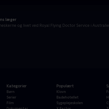
ns læger
eskerne og livet ved Royal Flying Doctor Service i Australi
Kategorier
Populært
S
Børn
Klovn
F
Serier
Badehotellet
H
Film
Sygeplejeskolen
C
Dokumentar
X Factor
T