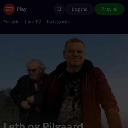
Log ind
Prøv nu
Forside
Live TV
Kategorier
Leth og Pilgaard