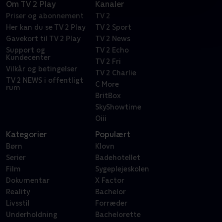
Om TV 2 Play
Kanaler
Priser og abonnement
TV 2
Her kan du se TV 2 Play
TV 2 Sport
Gavekort til TV 2 Play
TV 2 News
Support og
TV 2 Echo
Kundecenter
TV 2 Fri
Vilkår og betingelser
TV 2 Charlie
TV 2 NEWS i offentligt
C More
rum
BritBox
SkyShowtime
Oiii
Kategorier
Populært
Børn
Klovn
Serier
Badehotellet
Film
Sygeplejeskolen
Dokumentar
X Factor
Reality
Bachelor
Livsstil
Forræder
Underholdning
Bachelorette