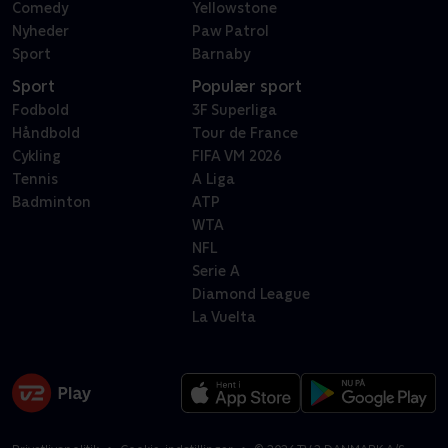
Comedy
Yellowstone
Nyheder
Paw Patrol
Sport
Barnaby
Sport
Populær sport
Fodbold
3F Superliga
Håndbold
Tour de France
Cykling
FIFA VM 2026
Tennis
A Liga
Badminton
ATP
WTA
NFL
Serie A
Diamond League
La Vuelta