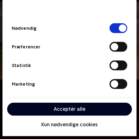
bunden af siden. Læs mere om hvordan TV 2
behandler dine oplysninger i
TV 2s privatlivspolitik
.
Samtykkevalg
Nødvendig
Præferencer
Statistik
Marketing
Om Leth og Pilgaard indtager Danmark
Hans Pilgaard og Jørgen Leth er sammen igen, denne
gang i Danmark, hvor Hans Pilgaard har inviteret
Acceptér alle
Jørgen på et fælles 'road trip' gennem fædrelandet.
Kun nødvendige cookies