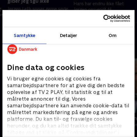
gider jeg sgu ikke
Hans har endnu ikke fået
g
Jørgen Leth spiser gerne søde
Jørgen omvendt til
ler
sager, så længe det ikke er
campinglivets glæder, og nu er
sundt! Derfor beslutter Hans
det sidste chance! Hjælper en
Pilgaard, at de skal køre til Fyn
tur til Sprogø, på destilleri og
15. september 2021 • 30 min
for at finde Danmarks bedste
på Michelin-restaurant?.
Samtykke
Detaljer
Om
8. september 2021 • 30 min
brunsviger!.
Andre så også
Dine data og cookies
Vi bruger egne cookies og cookies fra
samarbejdspartnere for at give dig den bedste
oplevelse af TV 2 PLAY, til statistik og til at
målrette annoncer til dig. Vores
samarbejdspartnere kan anvende cookie-data til
målrettet markedsføring på egne og andres
Mit Spanien
Chili Klaus 
platforme. Du kan til- og fravælge cookies
Rejser & Eventyr • 2 sæsoner
Rejser & Eventy
herunder, og du kan altid trække dit samtykke
tilbage ved at klikke på ’Cookie-indstillinger’ i