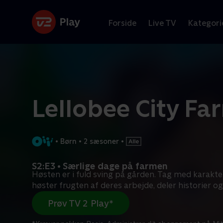
Forside
Live TV
Kategori
Lellobee City Fa
•
Børn
•
2 sæsoner
•
S2:E3 • Særlige dage på farmen
Høsten er i fuld sving på gården. Tag med karakte
høster frugten af deres arbejde, deler historier og
Prøv TV 2 Play*