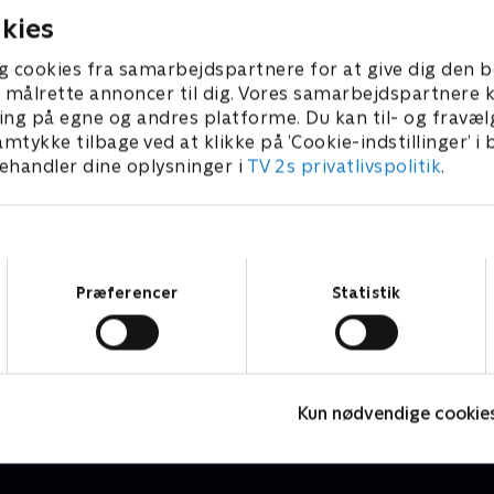
kies
g cookies fra samarbejdspartnere for at give dig den b
l at målrette annoncer til dig. Vores samarbejdspartner
ing på egne og andres platforme. Du kan til- og fravæl
amtykke tilbage ved at klikke på ’Cookie-indstillinger’ i
handler dine oplysninger i
TV 2s privatlivspolitik
.
Samtykkevalg
Præferencer
Statistik
Brandmand Sam
J
Børneserier • 1 sæsoner
B
Kun nødvendige cookie