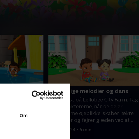
og sjov
5. Finurlige melodier og dans
 elskelige
Der er fest på Lellobee City Farm. Tag
jøvenlige eventyr
med karaktererne, når de deler
rm.
hjertevarme øjeblikke, skaber lækre
Om
opskrifter og fejrer glæden ved at
være sammen.
18. maj 2024 • 6 min