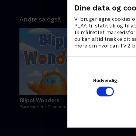
Dine data og coo
Andre så også
Vi bruger egne cookies o
PLAY, til statistik og ti
til målrettet markedsfør
du kan altid trække dit s
mere om hvordan TV 2 be
Nødvendig
Blippi Wonders
Børneserier • 2 sæsoner