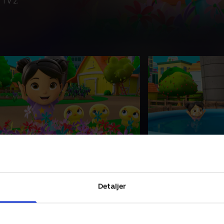
 TV 2.
. Særlige dage på farmen
4. Sommerplask 
østen er i fuld sving på gården. Tag
Dyk sammen med de
ed karaktererne, når de høster
karakterer ned i mil
rugten af deres arbejde, deler
på Lellobee City Fa
Detaljer
istorier og fejrer den righoldige
18. maj 2024 • 10 min
øst.
8. maj 2024 • 10 min