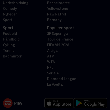
Underholdning
Bachelorette
Comedy
Yellowstone
Nyheder
Paw Patrol
Sport
Barnaby
Sport
Populær sport
Fodbold
3F Superliga
Håndbold
Tour de France
Cykling
FIFA VM 2026
Tennis
A Liga
Badminton
ATP
WTA
NFL
Serie A
Diamond League
La Vuelta