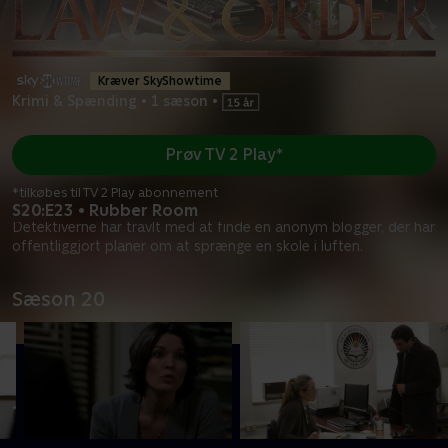
Kræver SkyShowtime
Krimi & Spænding
•
1 sæson
•
Prøv TV 2 Play*
*tilkøbes til TV 2 Play abonnement
S20:E23 • Rubber Room
Detektiverne har travlt med at finde en anonym blogger, der har
offentliggjort planer om at sprænge en skole i luften.
Sæson 20