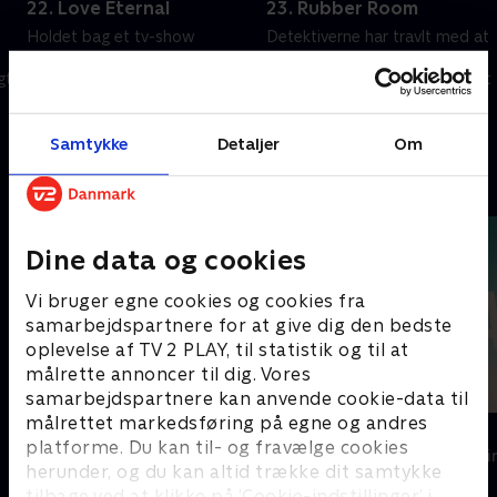
22. Love Eternal
23. Rubber Room
Holdet bag et tv-show
Detektiverne har travlt med at
opdager, under usædvanlige
finde en anonym blogger, der
gt
omstændigheder, liget af et
har offentliggjort planer om at
mordoffer.
sprænge en skole i luften.
1. juli 2023 • 41 min
1. juli 2023 • 41 min
Samtykke
Detaljer
Om
Andre så også
Dine data og cookies
Vi bruger egne cookies og cookies fra
samarbejdspartnere for at give dig den bedste
oplevelse af TV 2 PLAY, til statistik og til at
målrette annoncer til dig. Vores
samarbejdspartnere kan anvende cookie-data til
målrettet markedsføring på egne og andres
Top Dog
The Au Pair
platforme. Du kan til- og fravælge cookies
Krimi & Spænding • 1 sæsoner
Krimi & Spændi
herunder, og du kan altid trække dit samtykke
tilbage ved at klikke på ’Cookie-indstillinger’ i