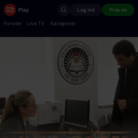
Log ind
Prøv nu
Forside
Live TV
Kategorier