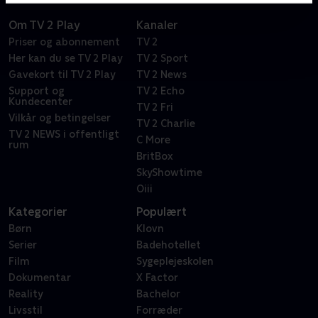
Om TV 2 Play
Kanaler
Priser og abonnement
TV 2
Her kan du se TV 2 Play
TV 2 Sport
Gavekort til TV 2 Play
TV 2 News
Support og
TV 2 Echo
Kundecenter
TV 2 Fri
Vilkår og betingelser
TV 2 Charlie
TV 2 NEWS i offentligt
C More
rum
BritBox
SkyShowtime
Oiii
Kategorier
Populært
Børn
Klovn
Serier
Badehotellet
Film
Sygeplejeskolen
Dokumentar
X Factor
Reality
Bachelor
Livsstil
Forræder