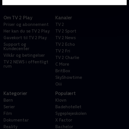
Om TV 2 Play
Kanaler
Priser og abonnement
TV 2
Her kan du se TV 2 Play
TV 2 Sport
Gavekort til TV 2 Play
TV 2 News
Support og
TV 2 Echo
Kundecenter
TV 2 Fri
Vilkår og betingelser
TV 2 Charlie
TV 2 NEWS i offentligt
C More
rum
BritBox
SkyShowtime
Oiii
Kategorier
Populært
Børn
Klovn
Serier
Badehotellet
Film
Sygeplejeskolen
Dokumentar
X Factor
Reality
Bachelor