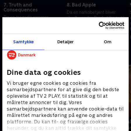
7. Truth and
8. Bad Apple
Consequences
Da en narkobetjent bliver
Da en tragedie rammer
skudt, vender Brady tilbage til
familien til en fremtrædende
sit gamle distrikt for at
dommer, må Brady afgøre, om
s
efterforske sagen
mordet har forbindelse til
14. august 2025 • 40 min
nogen af dommerens
Samtykke
Detaljer
Om
14. august 2025 • 39 min
afgørelser.
Andre så også
Dine data og cookies
Vi bruger egne cookies og cookies fra
samarbejdspartnere for at give dig den bedste
oplevelse af TV 2 PLAY, til statistik og til at
målrette annoncer til dig. Vores
samarbejdspartnere kan anvende cookie-data til
målrettet markedsføring på egne og andres
Mordene i Marlow
Mord på Mal
platforme. Du kan til- og fravælge cookies
herunder, og du kan altid trække dit samtykke
Krimi & Spænding • 2 sæsoner
Krimi & Spændi