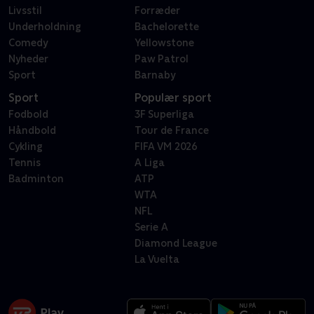
Livsstil
Forræder
Underholdning
Bachelorette
Comedy
Yellowstone
Nyheder
Paw Patrol
Sport
Barnaby
Sport
Populær sport
Fodbold
3F Superliga
Håndbold
Tour de France
Cykling
FIFA VM 2026
Tennis
A Liga
Badminton
ATP
WTA
NFL
Serie A
Diamond League
La Vuelta