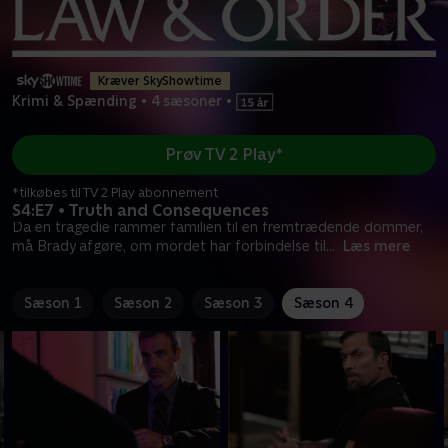
Kræver SkyShowtime
Krimi & Spænding
•
4 sæsoner
•
Prøv TV 2 Play*
*tilkøbes til TV 2 Play abonnement
S4:E7 • Truth and Consequences
Da en tragedie rammer familien til en fremtrædende dommer,
må Brady afgøre, om mordet har forbindelse til
...
Læs mere
Sæson 1
Sæson 2
Sæson 3
Sæson 4