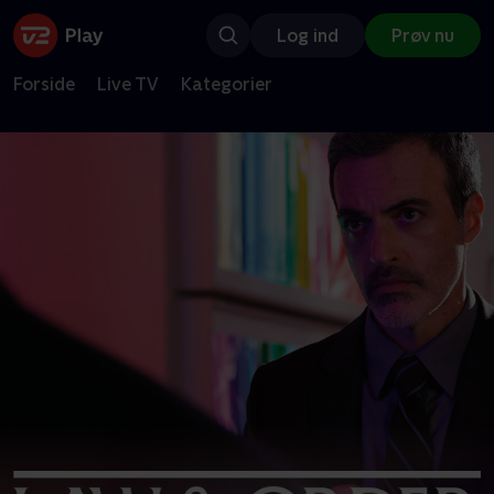
Log ind
Prøv nu
Forside
Live TV
Kategorier