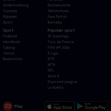
Underholdning
Bachelorette
Comedy
Yellowstone
Nyheder
Paw Patrol
Sport
Barnaby
Sport
Populær sport
Fodbold
3F Superliga
Håndbold
Tour de France
Cykling
FIFA VM 2026
Tennis
A Liga
Badminton
ATP
WTA
NFL
Serie A
Diamond League
La Vuelta