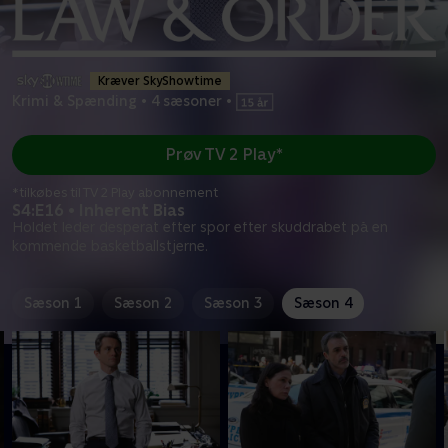
Kræver SkyShowtime
Krimi & Spænding
•
4 sæsoner
•
Prøv TV 2 Play*
*tilkøbes til TV 2 Play abonnement
S4:E16 • Inherent Bias
Holdet leder desperat efter spor efter skuddrabet på en
kommende basketballstjerne.
Sæson 1
Sæson 2
Sæson 3
Sæson 4