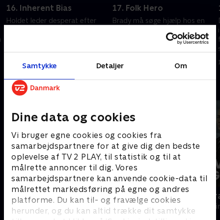
16. Inherent Bias
17. Folk Hero
Holdet leder desperat efter
Brady må søge hjælp hos en
spor efter skuddrabet på en
tidligere kollega for at finde
n
kommende basketballstjerne.
frem til en gerningsmand, der
synes at befinde sig flere
14. august 2025 • 39 min
steder på én gang.
14. august 2025 • 39 min
Samtykke
Detaljer
Om
Andre så også
Dine data og cookies
Vi bruger egne cookies og cookies fra
samarbejdspartnere for at give dig den bedste
oplevelse af TV 2 PLAY, til statistik og til at
målrette annoncer til dig. Vores
samarbejdspartnere kan anvende cookie-data til
målrettet markedsføring på egne og andres
Mordene i Marlow
Livsfarlig g
platforme. Du kan til- og fravælge cookies
Krimi & Spænding • 2 sæsoner
Krimi & Spændi
herunder, og du kan altid trække dit samtykke