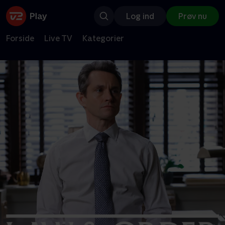
Log ind
Prøv nu
Forside
Live TV
Kategorier