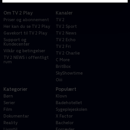
Om TV 2 Play
Kanaler
Priser og abonnement
TV 2
Her kan du se TV 2 Play
TV 2 Sport
Gavekort til TV 2 Play
TV 2 News
Support og
TV 2 Echo
Kundecenter
TV 2 Fri
Vilkår og betingelser
TV 2 Charlie
TV 2 NEWS i offentligt
C More
rum
BritBox
SkyShowtime
Oiii
Kategorier
Populært
Børn
Klovn
Serier
Badehotellet
Film
Sygeplejeskolen
Dokumentar
X Factor
Reality
Bachelor
Livsstil
Forræder