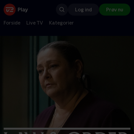
Log ind
Prøv nu
Forside
Live TV
Kategorier