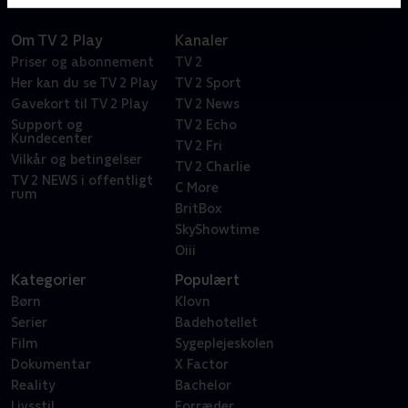
Om TV 2 Play
Kanaler
Priser og abonnement
TV 2
Her kan du se TV 2 Play
TV 2 Sport
Gavekort til TV 2 Play
TV 2 News
Support og
TV 2 Echo
Kundecenter
TV 2 Fri
Vilkår og betingelser
TV 2 Charlie
TV 2 NEWS i offentligt
C More
rum
BritBox
SkyShowtime
Oiii
Kategorier
Populært
Børn
Klovn
Serier
Badehotellet
Film
Sygeplejeskolen
Dokumentar
X Factor
Reality
Bachelor
Livsstil
Forræder