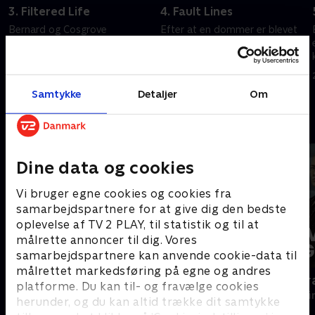
3. Filtered Life
4. Fault Lines
Bernard og Cosgrove
Efter at en dommer er blevet
efterforsker en stjerne på de
myrdet, graver Bernard og
sociale mediers forsvinden
Cosgrove i de mange klager
mod ham.
20. september 2022 • 40 min
20. september 2022 • 40 min
Samtykke
Detaljer
Om
Andre så også
Dine data og cookies
Vi bruger egne cookies og cookies fra
samarbejdspartnere for at give dig den bedste
oplevelse af TV 2 PLAY, til statistik og til at
målrette annoncer til dig. Vores
samarbejdspartnere kan anvende cookie-data til
målrettet markedsføring på egne og andres
Mord på Mallorca
Livsfarlig g
platforme. Du kan til- og fravælge cookies
Krimi & Spænding • 2 sæsoner
Krimi & Spændi
herunder, og du kan altid trække dit samtykke