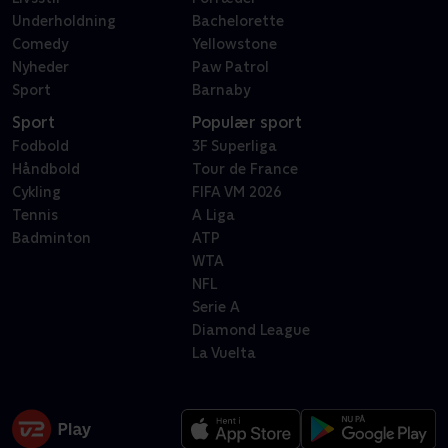
Underholdning
Bachelorette
Comedy
Yellowstone
Nyheder
Paw Patrol
Sport
Barnaby
Sport
Populær sport
Fodbold
3F Superliga
Håndbold
Tour de France
Cykling
FIFA VM 2026
Tennis
A Liga
Badminton
ATP
WTA
NFL
Serie A
Diamond League
La Vuelta