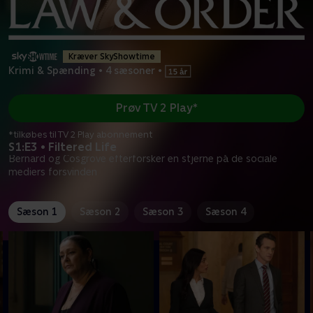
Kræver SkyShowtime
Krimi & Spænding
•
4 sæsoner
•
Prøv TV 2 Play*
*tilkøbes til TV 2 Play abonnement
S1:E3 • Filtered Life
Bernard og Cosgrove efterforsker en stjerne på de sociale
mediers forsvinden
Sæson 1
Sæson 2
Sæson 3
Sæson 4