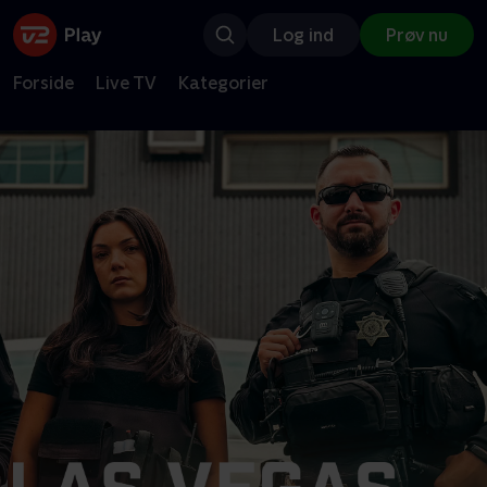
Log ind
Prøv nu
Forside
Live TV
Kategorier