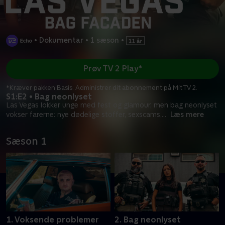
•
Dokumentar
•
1 sæson
•
Prøv TV 2 Play*
*Kræver pakken Basis. Administrer dit abonnement på Mit TV 2.
S1:E2 • Bag neonlyset
Las Vegas lokker unge med fest og glamour, men bag neonlyset
vokser farerne: nye dødelige stoffer, sexscams,
...
Læs mere
Sæson 1
1. Voksende problemer
2. Bag neonlyset