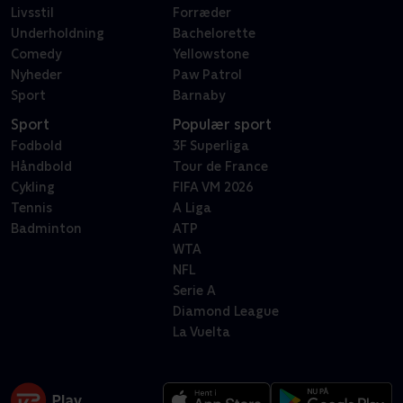
Livsstil
Forræder
Underholdning
Bachelorette
Comedy
Yellowstone
Nyheder
Paw Patrol
Sport
Barnaby
Sport
Populær sport
Fodbold
3F Superliga
Håndbold
Tour de France
Cykling
FIFA VM 2026
Tennis
A Liga
Badminton
ATP
WTA
NFL
Serie A
Diamond League
La Vuelta