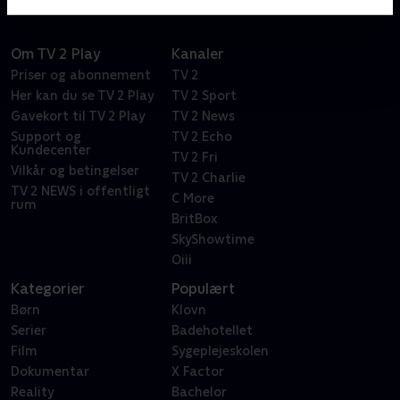
Om TV 2 Play
Kanaler
Priser og abonnement
TV 2
Her kan du se TV 2 Play
TV 2 Sport
Gavekort til TV 2 Play
TV 2 News
Support og
TV 2 Echo
Kundecenter
TV 2 Fri
Vilkår og betingelser
TV 2 Charlie
TV 2 NEWS i offentligt
C More
rum
BritBox
SkyShowtime
Oiii
Kategorier
Populært
Børn
Klovn
Serier
Badehotellet
Film
Sygeplejeskolen
Dokumentar
X Factor
Reality
Bachelor