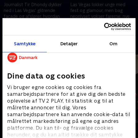
Journalist Tir Dhondy dykker
Las Vegas lokker unge med
ned i Las Vegas' glitrende
fest og glamour, men bag
facade og afslører, hvordan
neonlyset vokser farerne: nye
byens nye storhedstid også
dødelige stoffer, sexscams,
skaber skjulte risici og
kriminalitet, spilafhængighed
18. juni 2026 • 43 min
18. juni 2026 • 43 min
voksende problemer.
og ekstrem hjemløshed.
Samtykke
Detaljer
Om
Andre så også
Dine data og cookies
Vi bruger egne cookies og cookies fra
samarbejdspartnere for at give dig den bedste
oplevelse af TV 2 PLAY, til statistik og til at
målrette annoncer til dig. Vores
Klovn
Stormester
samarbejdspartnere kan anvende cookie-data til
målrettet markedsføring på egne og andres
Komedie • 11 sæsoner
TV-Shows • 10 
platforme. Du kan til- og fravælge cookies
herunder, og du kan altid trække dit samtykke