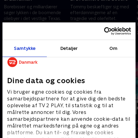
Borebisser og milliardærer
Tommy beskæftiger sig med
søger lykken i de boomende
efterdønningerne af en
oliebyer i det vestlige Texas.
tragedie ved oliefeltet.
Dynamikken bliver forstyrret,
20. november 2024 • 53 min
da Ainsley flytter ind i
20. november 2024 • 52 min
oliehuset.
Samtykke
Detaljer
Om
Andre så også
Dine data og cookies
Vi bruger egne cookies og cookies fra
samarbejdspartnere for at give dig den bedste
oplevelse af TV 2 PLAY, til statistik og til at
målrette annoncer til dig. Vores
samarbejdspartnere kan anvende cookie-data til
Luftens læger
Happy fucki
målrettet markedsføring på egne og andres
Drama • 3 sæsoner
Drama • 1 sæso
platforme. Du kan til- og fravælge cookies