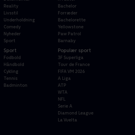
Reality
Bachelor
Livsstil
Forræder
Underholdning
Bachelorette
Comedy
Yellowstone
Nyheder
Paw Patrol
Sport
Barnaby
Sport
Populær sport
Fodbold
3F Superliga
Håndbold
Tour de France
Cykling
FIFA VM 2026
Tennis
A Liga
Badminton
ATP
WTA
NFL
Serie A
Diamond League
La Vuelta