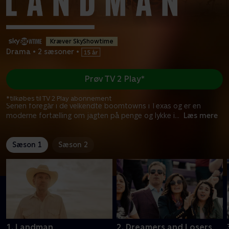
Kræver SkyShowtime
Drama
•
2 sæsoner
•
Prøv TV 2 Play*
*tilkøbes til TV 2 Play abonnement
Serien foregår i de velkendte boomtowns i Texas og er en
moderne fortælling om jagten på penge og lykke i
...
Læs mere
Sæson 1
Sæson 2
1. Landman
2. Dreamers and Losers