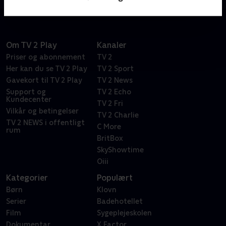
Om TV 2 Play
Kanaler
Priser og abonnement
TV 2
Her kan du se TV 2 Play
TV 2 Sport
Gavekort til TV 2 Play
TV 2 News
Support og
TV 2 Echo
Kundecenter
TV 2 Fri
Vilkår og betingelser
TV 2 Charlie
TV 2 NEWS i offentligt
C More
rum
BritBox
SkyShowtime
Oiii
Kategorier
Populært
Børn
Klovn
Serier
Badehotellet
Film
Sygeplejeskolen
Dokumentar
X Factor