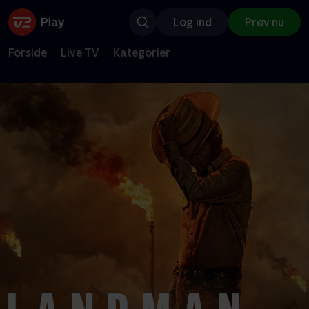
Log ind
Prøv nu
Forside
Live TV
Kategorier