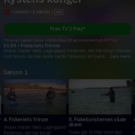
•
Livsstil
•
1 sæson
•
Prøv TV 2 Play*
*Kræver pakken Basis. Administrer dit abonnement på Mit TV 2.
S1:E4 • Fiskeriets frirum
Jesper møder Niels Lagergaard Pedersen, der har brugt fiskeriet
som frirum, da han skulle samle tankerne i en barsk
...
Læs mere
Sæson 1
r
4. Fiskeriets frirum
5. Fisketuristernes våde
drøm
Jesper møder Niels Lagergaard
Turen går til Møn med den
Pedersen, der har brugt