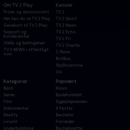
Om TV 2 Play
Kanaler
Priser og abonnement
TV 2
Her kan du se TV 2 Play
TV 2 Sport
Gavekort til TV 2 Play
TV 2 News
Support og
TV 2 Echo
Kundecenter
TV 2 Fri
Vilkår og betingelser
TV 2 Charlie
TV 2 NEWS i offentligt
C More
rum
BritBox
SkyShowtime
Oiii
Kategorier
Populært
Børn
Klovn
Serier
Badehotellet
Film
Sygeplejeskolen
Dokumentar
X Factor
Reality
Bachelor
Livsstil
Forræder
Underholdning
Bachelorette