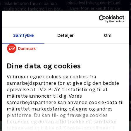
lokale lystfiskerguide Mikael
i
fiskeriet som frirum, da han
Tange. Møn er kendt for de
e
skulle samle tankerne i en barsk
store havørreders holdeplads,
tid. Noget, Jesper også kender
4. maj 2025 • 10 min
og det tiltrækker mange
til.
11. maj 2025 • 10 min
fisketurister
Samtykke
Detaljer
Om
Andre så også
Dine data og cookies
Vi bruger egne cookies og cookies fra
samarbejdspartnere for at give dig den bedste
oplevelse af TV 2 PLAY, til statistik og til at
målrette annoncer til dig. Vores
Jul på slottet - Warwick
Julelys for m
samarbejdspartnere kan anvende cookie-data til
2020 • Livsstil • 46 min
2022 • Livsstil •
målrettet markedsføring på egne og andres
platforme. Du kan til- og fravælge cookies
herunder, og du kan altid trække dit samtykke
tilbage ved at klikke på ’Cookie-indstillinger’ i