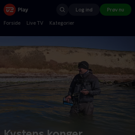
Log ind
Prøv nu
Forside
Live TV
Kategorier
Kystens konger