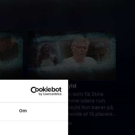
gheder
4. Ansvar og skyld
itt
Det var Stines mor, som fik Stine
agen. Men
indlagt. For at komme videre i sin
sorg og med den skyld hun bærer på,
Om
 gemmer
er det vigtigt for hende at få placeret
et ansvar.
30. juni 2024 • 19 min