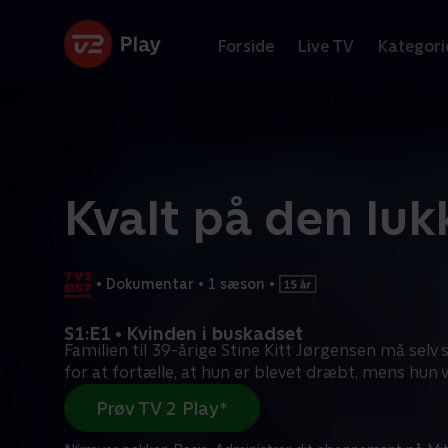
Forside
Live TV
Kategori
Kvalt på den lu
•
Dokumentar
•
1 sæson
•
S1:E1 • Kvinden i buskadset
Familien til 39-årige Stine Kitt Jørgensen må selv 
for at fortælle, at hun er blevet dræbt, mens hun 
Prøv TV 2 Play*