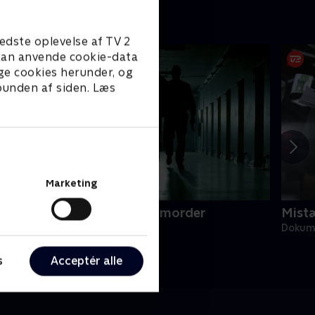
edste oplevelse af TV 2
e kan anvende cookie-data
ge cookies herunder, og
 bunden af siden. Læs
Marketing
ejseholdet - jagten på en morder
Mistæ
okumentar • 2 sæsoner
Dokume
s
Acceptér alle