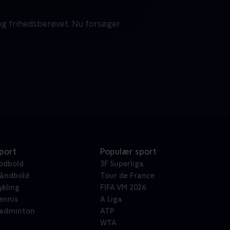
og frihedsberøvet. Nu forsøger
port
Populær sport
odbold
3F Superliga
åndbold
Tour de France
ykling
FIFA VM 2026
ennis
A Liga
adminton
ATP
WTA