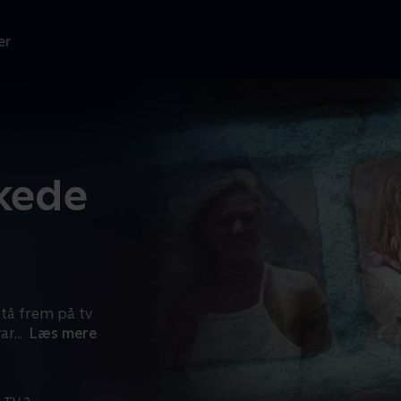
er
kkede
stå frem på tv
var
...
Læs mere