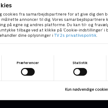
kies
g cookies fra samarbejdspartnere for at give dig den b
l at målrette annoncer til dig. Vores samarbejdspartner
ing på egne og andres platforme. Du kan til- og fravæl
amtykke tilbage ved at klikke på ’Cookie-indstillinger’ i
handler dine oplysninger i
TV 2s privatlivspolitik
.
Samtykkevalg
Præferencer
Statistik
Opråb fra sygehuset
R
Dokumentar • 1 sæsoner
D
Kun nødvendige cookie