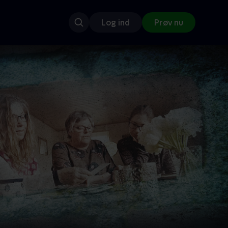
Log ind
Prøv nu