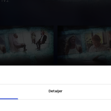
 TV 2.
en om sandheden
3. Psykiatriens hemmeli
patientjournaler rejser
To år efter drabet på Stine K
 om, hvor personalet var,
Jørgensen lukker politiet s
lev kvalt.
det viser sig, at der i
Detaljer
efterforskningsmaterialet
r 2022 • 22 min
sig flere nye forhold.
23. juni 2024 • 21 min