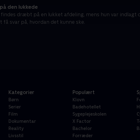
 på den lukkede
 findes dræbt på en lukket afdeling, mens hun var indlagt 
t få svar på, hvordan det kunne ske.
Kategorier
Populært
S
Børn
Klovn
F
Serier
Badehotellet
H
Film
Sygeplejeskolen
C
Dokumentar
X Factor
T
Reality
Bachelor
B
Livsstil
Forræder