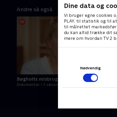
Dine data og coo
Andre så også
Vi bruger egne cookies o
PLAY, til statistik og ti
til målrettet markedsfør
du kan altid trække dit s
mere om hvordan TV 2 be
Nødvendig
Bøgholts misbrugte børn
Dokumentar • 1 sæsoner