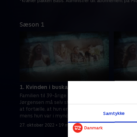
*Kræver pakken Basis. Administrer dit abonnement på Mit
Sæson 1
1. Kvinden i buskadset
2. Kamp
Familien til 39-årige Stine Kitt
Upræcise 
Jørgensen må selv stå frem på tv for
spørgsmål
at fortælle, at hun er blevet dræbt,
da Stine b
Samtykke
mens hun var i myndighedernes
27. oktobe
varetægt.
27. oktober 2022 • 19 min