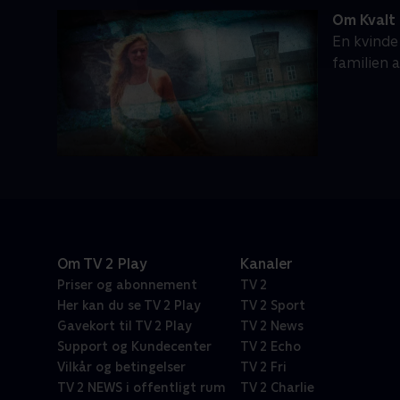
Om Kvalt
En kvinde
familien a
Om TV 2 Play
Kanaler
Priser og abonnement
TV 2
Her kan du se TV 2 Play
TV 2 Sport
Gavekort til TV 2 Play
TV 2 News
Support og Kundecenter
TV 2 Echo
Vilkår og betingelser
TV 2 Fri
TV 2 NEWS i offentligt rum
TV 2 Charlie