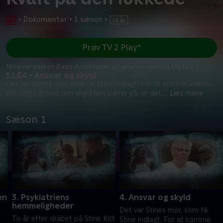
•
Dokumentar
•
1 sæson
•
Prøv TV 2 Play*
*Kræver pakken Basis. Administrer dit abonnement på Mit TV 2.
S1:E4 • Ansvar og skyld
Det var Stines mor, som fik Stine indlagt. For at komme videre i
sin sorg og med den skyld hun bærer på, er det
...
Læs mere
Sæson 1
en
3. Psykiatriens
4. Ansvar og skyld
hemmeligheder
Det var Stines mor, som fik
To år efter drabet på Stine Kitt
Stine indlagt. For at komme