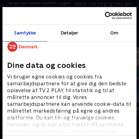
Jørgensen lukker politiet sagen.
videre i sin sorg og med den
Men det viser sig, at der i
skyld hun bærer på, er det
efterforskningsmaterialet
vigtigt for hende at få placeret
30. juni 2024 • 19 min
gemmer sig flere nye forhold.
et ansvar.
23. juni 2024 • 21 min
Samtykke
Detaljer
Om
Andre så også
Dine data og cookies
Vi bruger egne cookies og cookies fra
samarbejdspartnere for at give dig den bedste
oplevelse af TV 2 PLAY, til statistik og til at
målrette annoncer til dig. Vores
samarbejdspartnere kan anvende cookie-data til
Bøgholts misbrugte børn
Opråb fra s
målrettet markedsføring på egne og andres
Dokumentar • 1 sæsoner
Dokumentar • 1
platforme. Du kan til- og fravælge cookies
herunder, og du kan altid trække dit samtykke
tilbage ved at klikke på ’Cookie-indstillinger’ i
bunden af siden. Læs mere om hvordan TV 2