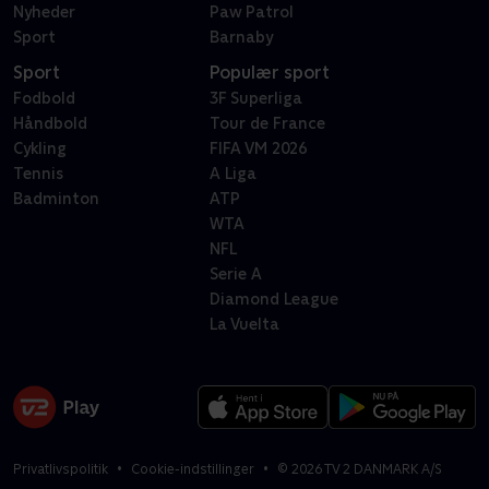
Nyheder
Paw Patrol
Sport
Barnaby
Sport
Populær sport
Fodbold
3F Superliga
Håndbold
Tour de France
Cykling
FIFA VM 2026
Tennis
A Liga
Badminton
ATP
WTA
NFL
Serie A
Diamond League
La Vuelta
Privatlivspolitik
Cookie-indstillinger
©
2026
TV 2 DANMARK A/S