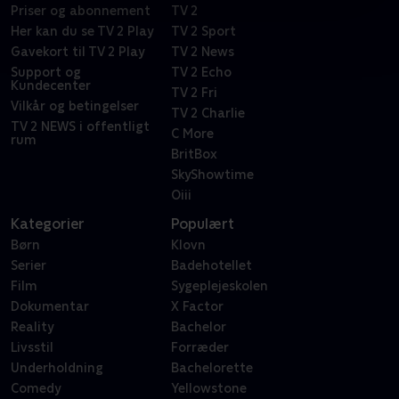
Priser og abonnement
TV 2
Her kan du se TV 2 Play
TV 2 Sport
Gavekort til TV 2 Play
TV 2 News
Support og
TV 2 Echo
Kundecenter
TV 2 Fri
Vilkår og betingelser
TV 2 Charlie
TV 2 NEWS i offentligt
C More
rum
BritBox
SkyShowtime
Oiii
Kategorier
Populært
Børn
Klovn
Serier
Badehotellet
Film
Sygeplejeskolen
Dokumentar
X Factor
Reality
Bachelor
Livsstil
Forræder
Underholdning
Bachelorette
Comedy
Yellowstone