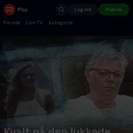
Log ind
Prøv nu
Forside
Live TV
Kategorier
Kvalt på den lukkede