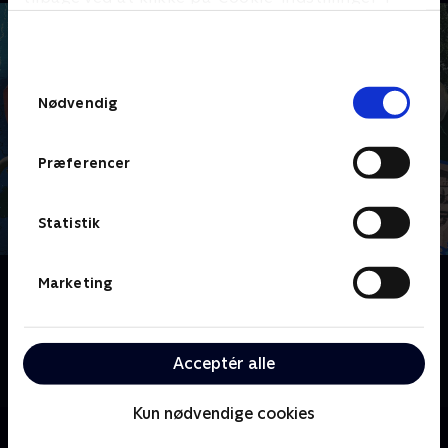
bunden af siden. Læs mere om hvordan TV 2
behandler dine oplysninger i
TV 2s privatlivspolitik
.
Samtykkevalg
Nødvendig
Præferencer
Statistik
Om Kristoffer og Asser tester grænsen
Marketing
Rejsen går til Moldova, når de to EU-politiske rivaler
Kristoffer Storm og Asser Mortensen tager på
roadtrip til den yderste grænse af Europa. På kanten
Acceptér alle
af krig
Kun nødvendige cookies