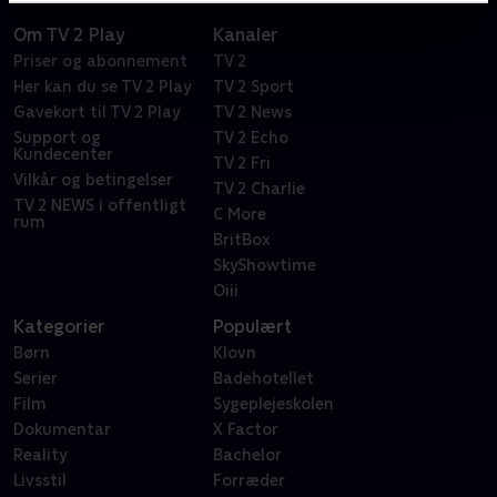
Om TV 2 Play
Kanaler
Priser og abonnement
TV 2
Her kan du se TV 2 Play
TV 2 Sport
Gavekort til TV 2 Play
TV 2 News
Support og
TV 2 Echo
Kundecenter
TV 2 Fri
Vilkår og betingelser
TV 2 Charlie
TV 2 NEWS i offentligt
C More
rum
BritBox
SkyShowtime
Oiii
Kategorier
Populært
Børn
Klovn
Serier
Badehotellet
Film
Sygeplejeskolen
Dokumentar
X Factor
Reality
Bachelor
Livsstil
Forræder