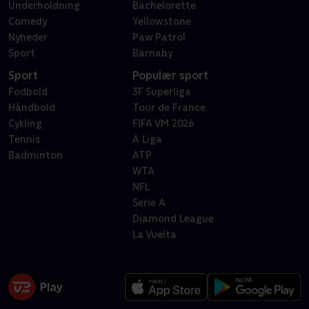
Underholdning
Bachelorette
Comedy
Yellowstone
Nyheder
Paw Patrol
Sport
Barnaby
Sport
Populær sport
Fodbold
3F Superliga
Håndbold
Tour de France
Cykling
FIFA VM 2026
Tennis
A Liga
Badminton
ATP
WTA
NFL
Serie A
Diamond League
La Vuelta