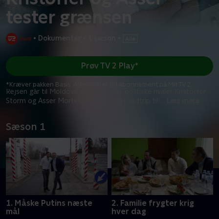
tester grænsen
•
Dokumentar
•
1 sæson
•
Prøv TV 2 Play*
*Kræver pakken Basis. Administrer dit abonnement på Mit TV 2.
Rejsen går til Moldova, når de to EU-politiske rivaler Kristoffer
Storm og Asser Mortensen tager på roadtrip til
...
Læs mere
Sæson 1
1. Måske Putins næste
2. Familie frygter krig
mål
hver dag