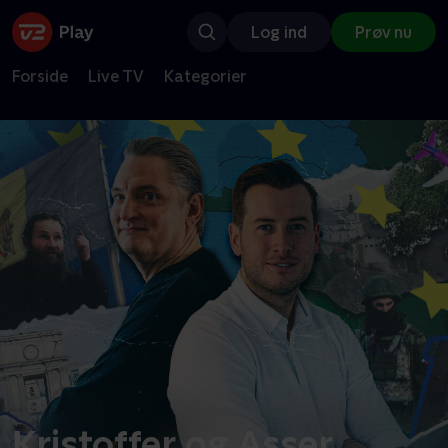
Log ind
Prøv nu
Forside
Live TV
Kategorier
Kristoffer og Asser