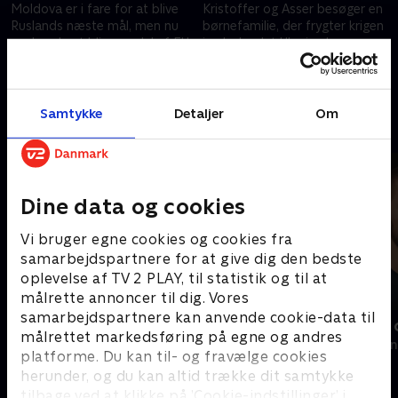
Moldova er i fare for at blive
Kristoffer og Asser besøger en
Ruslands næste mål, men nu
børnefamilie, der frygter krigen
ønsker de at blive en del af EU.
i nabolandet Ukraine hver
Er det en god ide? Og hvad vil
eneste dag. Hvis Ukraine falder,
det betyde for Danmark?.
så falder deres land også, siger
29. august 2024 • 23 min
29. august 2024 • 24 min
de
Samtykke
Detaljer
Om
Andre så også
Dine data og cookies
Vi bruger egne cookies og cookies fra
samarbejdspartnere for at give dig den bedste
oplevelse af TV 2 PLAY, til statistik og til at
målrette annoncer til dig. Vores
samarbejdspartnere kan anvende cookie-data til
Verdens største opdagelser
Sverri - den
målrettet markedsføring på egne og andres
Dokumentar • 2 sæsoner
2024 • Dokumen
platforme. Du kan til- og fravælge cookies
herunder, og du kan altid trække dit samtykke
tilbage ved at klikke på ’Cookie-indstillinger’ i