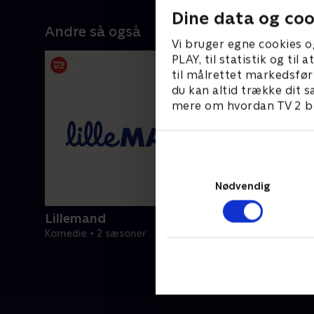
Kristian og Carla, der bliver gift, og
K
Dine data og coo
snart skal Kristian vælge mellem sin
Andre så også
nystiftede familie og sin ven Rune
Vi bruger egne cookies o
PLAY, til statistik og ti
til målrettet markedsfør
du kan altid trække dit s
mere om hvordan TV 2 be
Nødvendig
Lillemand
Komedie • 2 sæsoner