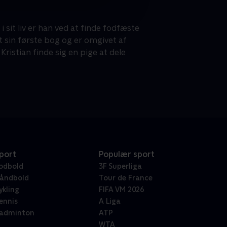
i sit liv er han ved at finde fodfæste
t sin første bog og er omgivet af
port
Populær sport
odbold
3F Superliga
åndbold
Tour de France
ykling
FIFA VM 2026
ennis
A Liga
adminton
ATP
WTA