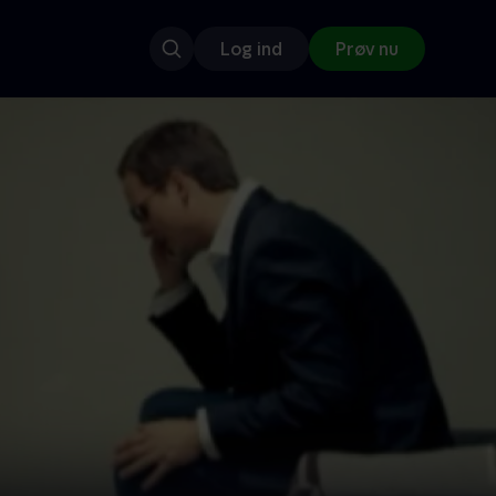
Log ind
Prøv nu