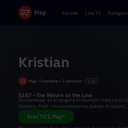
Forside
Live TV
Kategori
Kristian
•
Komedie
•
2 sæsoner
•
S2:E7 • The Return of the Line
Kristianlover at arrangere en koncert med Lars Lil
Fonseca. Midt i forberedelserne dukker Kristians
...
Prøv TV 2 Play*