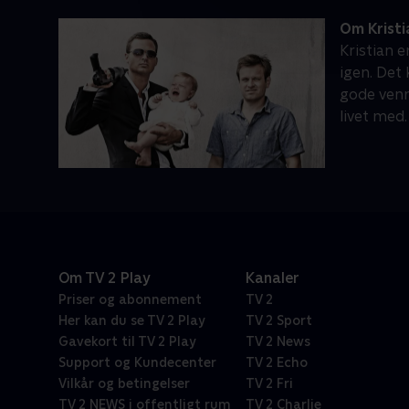
Om Kristi
Kristian e
igen. Det
gode venner. Specielt fordi b
livet med.
Om TV 2 Play
Kanaler
Priser og abonnement
TV 2
Her kan du se TV 2 Play
TV 2 Sport
Gavekort til TV 2 Play
TV 2 News
Support og Kundecenter
TV 2 Echo
Vilkår og betingelser
TV 2 Fri
TV 2 NEWS i offentligt rum
TV 2 Charlie