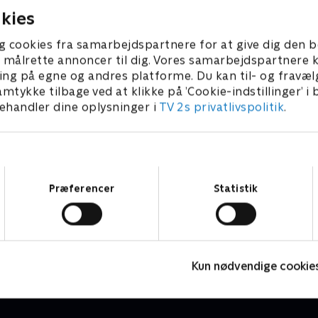
ristian afhængig af hash
en besøgsveninde
kies
g cookies fra samarbejdspartnere for at give dig den b
l at målrette annoncer til dig. Vores samarbejdspartner
ing på egne og andres platforme. Du kan til- og fravæl
amtykke tilbage ved at klikke på ’Cookie-indstillinger’ i
handler dine oplysninger i
TV 2s privatlivspolitik
.
Samtykkevalg
Præferencer
Statistik
Sunday
H
Komedie • 6 sæsoner
K
Kun nødvendige cookie