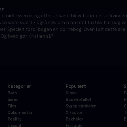
an
r i midt tyverne, og efter at være blevet dumpet af kvinden 
 kan være svært - også selv om man rent faktisk har udgive
ogen en børnebog. Oven i alt dette skal Kristian finde sig en pige at dele
 Og hvad gør Kristian så?.
Kategorier
Populært
S
Børn
Klovn
F
Serier
Badehotellet
H
Film
Sygeplejeskolen
C
Dokumentar
X Factor
T
Reality
Bachelor
B
Livsstil
Forræder