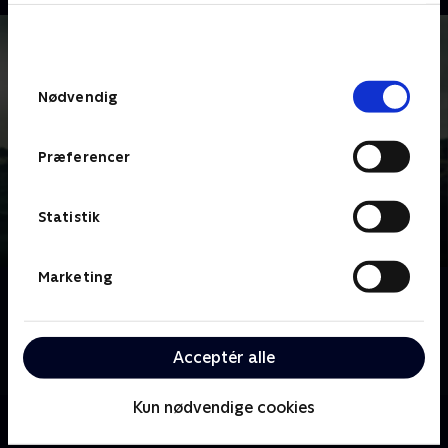
bunden af siden. Læs mere om hvordan TV 2
behandler dine oplysninger i
TV 2s privatlivspolitik
.
Samtykkevalg
Nødvendig
Præferencer
Statistik
Marketing
Om Kriminalkommissær Barnaby
En garvet kriminalkommissær og hans unge
assistent efterforsker mord begået rundt i hele
Acceptér alle
Midsomer-regionen.
Kun nødvendige cookies