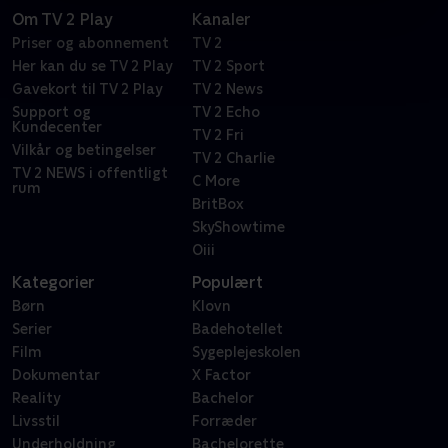
Om TV 2 Play
Kanaler
Priser og abonnement
TV 2
Her kan du se TV 2 Play
TV 2 Sport
Gavekort til TV 2 Play
TV 2 News
Support og
TV 2 Echo
Kundecenter
TV 2 Fri
Vilkår og betingelser
TV 2 Charlie
TV 2 NEWS i offentligt
C More
rum
BritBox
SkyShowtime
Oiii
Kategorier
Populært
Børn
Klovn
Serier
Badehotellet
Film
Sygeplejeskolen
Dokumentar
X Factor
Reality
Bachelor
Livsstil
Forræder
Underholdning
Bachelorette