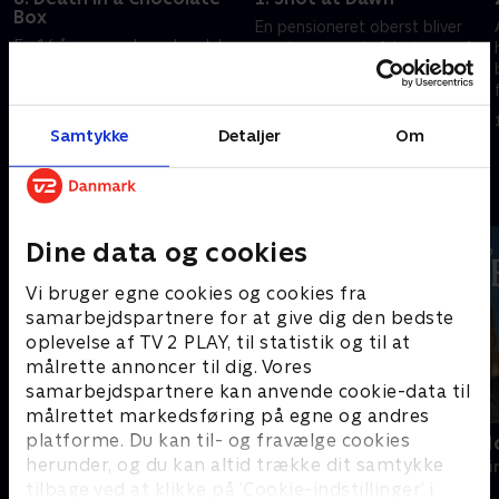
Box
En pensioneret oberst bliver
En 16 år gammel sexskandale
myrdet, og ved afsløringen af
på Causton politistation
et krigsmindesmærke i
hjemsøger Barnaby, da en
Midsomer Parva opdager
kollega findes tævet ihjel.
Barnaby en familiefejde, der
19. juni 2024 • 93 min
går langt tilbage.
Samtykke
Detaljer
Om
19. juni 2024 • 92 min
Andre så også
Dine data og cookies
Vi bruger egne cookies og cookies fra
samarbejdspartnere for at give dig den bedste
oplevelse af TV 2 PLAY, til statistik og til at
målrette annoncer til dig. Vores
samarbejdspartnere kan anvende cookie-data til
målrettet markedsføring på egne og andres
platforme. Du kan til- og fravælge cookies
En sag for Frost
Inspector M
herunder, og du kan altid trække dit samtykke
Krimi & Spænding • 9 sæsoner
Krimi & Spændi
tilbage ved at klikke på ’Cookie-indstillinger’ i