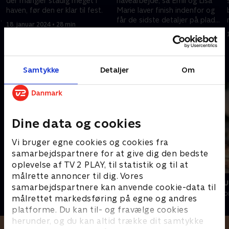
der mangler stadig meget i
havearbejde, så Emil og Lisa
haven, før den er klar til fest.
Marie laver finish indenfor og
.
får de sidste detaljer på plads,
18. januar 2024 • 28 min
inden de byder velkommen
25. januar 2024 • 29 min
fest.
Andre så også
Samtykke
Detaljer
Om
Dine data og cookies
Vi bruger egne cookies og cookies fra
samarbejdspartnere for at give dig den bedste
oplevelse af TV 2 PLAY, til statistik og til at
målrette annoncer til dig. Vores
Årgang 0
Mit luksushu
samarbejdspartnere kan anvende cookie-data til
Livsstil • 21 sæsoner
Livsstil • 1 sæs
målrettet markedsføring på egne og andres
platforme. Du kan til- og fravælge cookies
herunder, og du kan altid trække dit samtykke