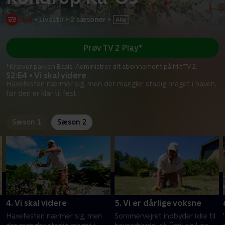
•
Livsstil
•
2 sæsoner
•
Prøv TV 2 Play*
*Kræver pakken Basis. Administrer dit abonnement på Mit TV 2.
S2:E4 • Vi skal videre
Havefesten nærmer sig, men der mangler stadig meget i haven,
før den er klar til fest.
Sæson 1
Sæson 2
4. Vi skal videre
5. Vi er dårlige voksne
Havefesten nærmer sig, men
Sommervejret indbyder ikke til