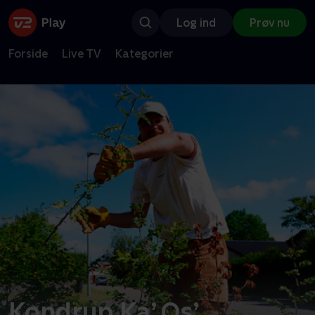
Log ind
Prøv nu
Forside
Live TV
Kategorier
Kondrup Ka’ Os’