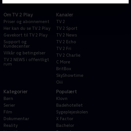
Om TV 2 Play
Kanaler
Priser og abonnement
TV 2
Her kan du se TV 2 Play
TV 2 Sport
Gavekort til TV 2 Play
TV 2 News
Support og
TV 2 Echo
Kundecenter
TV 2 Fri
Vilkår og betingelser
TV 2 Charlie
TV 2 NEWS i offentligt
C More
rum
BritBox
SkyShowtime
Oiii
Kategorier
Populært
Børn
Klovn
Serier
Badehotellet
Film
Sygeplejeskolen
Dokumentar
X Factor
Reality
Bachelor