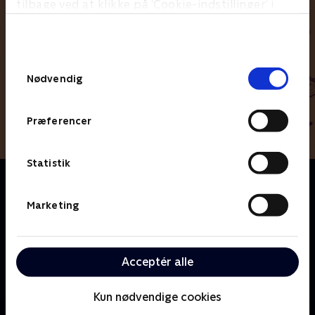
tilbage ved at klikke på ’Cookie-indstillinger’ i
bunden af siden. Læs mere om hvordan TV 2
behandler dine oplysninger i
TV 2s privatlivspolitik
.
Samtykkevalg
Nødvendig
Præferencer
Statistik
Om Kondrup Ka’ Os’
Emil Kondrup og Lisa Marie Kongsgaard har købt et
Marketing
gammelt hus, der skal rumme dem og deres tre
piger. Efter en dramatisk renovering af selve huset,
skal haven nu laves hyggelig, flot og børnevenlig. Men
Acceptér alle
som altid for parret fra Skørping er der langt fra
drømme til virkelighed. Og datoen for
sommmerfesten nærmer sig.
Kun nødvendige cookies