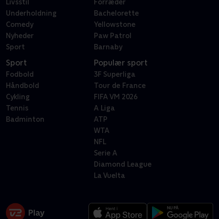
Livsstil
Forræder
Underholdning
Bachelorette
Comedy
Yellowstone
Nyheder
Paw Patrol
Sport
Barnaby
Sport
Populær sport
Fodbold
3F Superliga
Håndbold
Tour de France
Cykling
FIFA VM 2026
Tennis
A Liga
Badminton
ATP
WTA
NFL
Serie A
Diamond League
La Vuelta