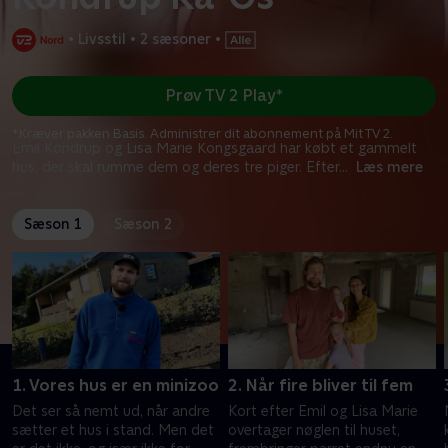
•
Livsstil
•
2 sæsoner
•
Prøv TV 2 Play*
*Kræver pakken Basis. Administrer dit abonnement på Mit TV 2.
Emil Kondrup og Lisa Marie Kongsgaard har købt et gammelt
hus, der skal rumme dem og deres tre piger. Efter
...
Læs mere
Sæson 1
Sæson 2
1. Vores hus er en minizoo
2. Når fire bliver til fem
Det ser så nemt ud, når andre
Kort efter Emil og Lisa Marie
sætter et hus i stand. Men det
overtager nøglen til huset,