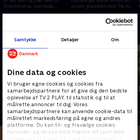
er det ikke, og især ikke for
frembringer parret endnu en
Emil Kondrup. Uventede
positiv graviditetstest. Nu er
overraskelser bliver en del af
Emils drøm om et kontor skudt
1. januar 2023 • 17 min
1. januar 2023 • 20 min
husprojektet.
til hjørne.
Andre så også
Samtykke
Detaljer
Om
Dine data og cookies
Vi bruger egne cookies og cookies fra
samarbejdspartnere for at give dig den bedste
oplevelse af TV 2 PLAY, til statistik og til at
målrette annoncer til dig. Vores
Gutterne på kutterne
Årgang 0
samarbejdspartnere kan anvende cookie-data til
Livsstil • 7 sæsoner
Livsstil • 21 sæ
målrettet markedsføring på egne og andres
platforme. Du kan til- og fravælge cookies
herunder, og du kan altid trække dit samtykke
tilbage ved at klikke på ’Cookie-indstillinger’ i