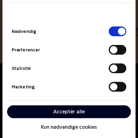
bunden af siden. Læs mere om hvordan TV 2
behandler dine oplysninger i
TV 2s privatlivspolitik
.
Samtykkevalg
Nødvendig
Præferencer
Statistik
Om Kondrup Ka’ Os’
Emil Kondrup og Lisa Marie Kongsgaard har købt et
gammelt hus, der skal rumme dem og deres tre
Marketing
piger. Efter en dramatisk renovering af selve huset,
skal haven nu laves hyggelig, flot og børnevenlig. Men
som altid for parret fra Skørping er der langt fra
Acceptér alle
drømme til virkelighed. Og datoen for
sommmerfesten nærmer sig.
Kun nødvendige cookies