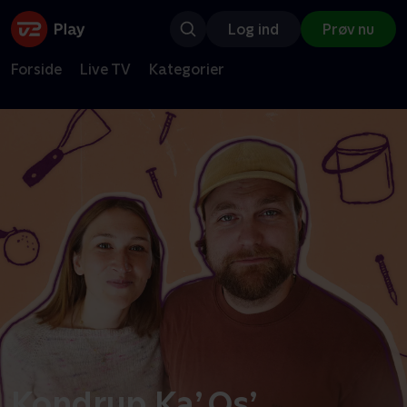
Log ind
Prøv nu
Forside
Live TV
Kategorier
Kondrup Ka’ Os’