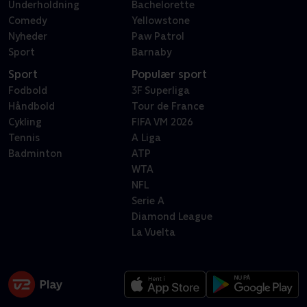
Underholdning
Bachelorette
Comedy
Yellowstone
Nyheder
Paw Patrol
Sport
Barnaby
Sport
Populær sport
Fodbold
3F Superliga
Håndbold
Tour de France
Cykling
FIFA VM 2026
Tennis
A Liga
Badminton
ATP
WTA
NFL
Serie A
Diamond League
La Vuelta