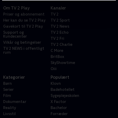
Om TV 2 Play
Kanaler
Priser og abonnement
TV 2
Her kan du se TV 2 Play
TV 2 Sport
Gavekort til TV 2 Play
TV 2 News
Support og
TV 2 Echo
Kundecenter
TV 2 Fri
Vilkår og betingelser
TV 2 Charlie
TV 2 NEWS i offentligt
C More
rum
BritBox
SkyShowtime
Oiii
Kategorier
Populært
Børn
Klovn
Serier
Badehotellet
Film
Sygeplejeskolen
Dokumentar
X Factor
Reality
Bachelor
Livsstil
Forræder