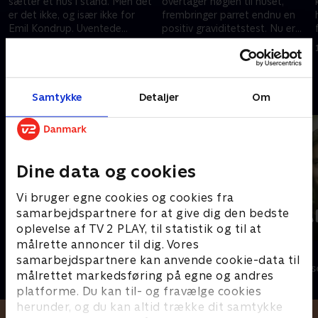
sætter et hus i stand. Men det
overtager nøglen til huset,
er det ikke, og især ikke for
frembringer parret endnu en
Emil Kondrup. Uventede
positiv graviditetstest. Nu er
overraskelser bliver en del af
Emils drøm om et kontor skudt
1. januar 2023 • 17 min
1. januar 2023 • 20 min
husprojektet.
til hjørne.
Andre så også
Samtykke
Detaljer
Om
Dine data og cookies
Vi bruger egne cookies og cookies fra
samarbejdspartnere for at give dig den bedste
oplevelse af TV 2 PLAY, til statistik og til at
målrette annoncer til dig. Vores
Gutterne på kutterne
Årgang 0
samarbejdspartnere kan anvende cookie-data til
Livsstil • 7 sæsoner
Livsstil • 21 sæ
målrettet markedsføring på egne og andres
platforme. Du kan til- og fravælge cookies
herunder, og du kan altid trække dit samtykke