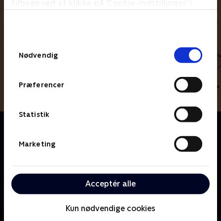
tilbage ved at klikke på ’Cookie-indstillinger’ i
bunden af siden. Læs mere om hvordan TV 2
behandler dine oplysninger i
TV 2s privatlivspolitik
.
Samtykkevalg
Nødvendig
Præferencer
Statistik
Om Kondrup Ka’ Os’
Emil Kondrup og Lisa Marie Kongsgaard har købt et
Marketing
gammelt hus, der skal rumme dem og deres tre
piger. Efter en dramatisk renovering af selve huset,
skal haven nu laves hyggelig, flot og børnevenlig. Men
Acceptér alle
som altid for parret fra Skørping er der langt fra
drømme til virkelighed. Og datoen for
sommmerfesten nærmer sig.
Kun nødvendige cookies