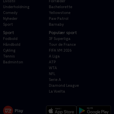
Livsstil
Forræder
Underholdning
Bachelorette
Comedy
Yellowstone
Nyheder
Paw Patrol
Sport
Barnaby
Sport
Populær sport
Fodbold
3F Superliga
Håndbold
Tour de France
Cykling
FIFA VM 2026
Tennis
A Liga
Badminton
ATP
WTA
NFL
Serie A
Diamond League
La Vuelta