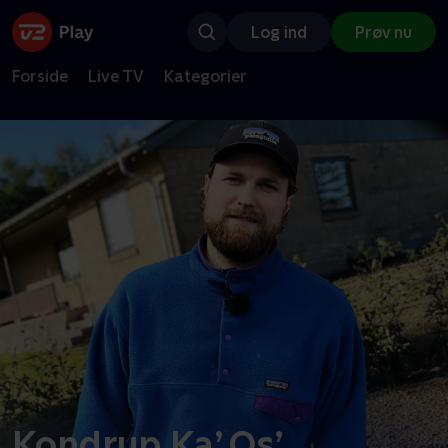
Log ind
Prøv nu
Forside
Live TV
Kategorier
Kondrup Ka’ Os’