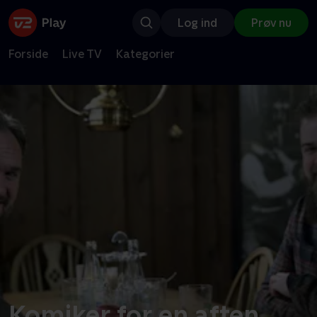
Log ind
Prøv nu
Forside
Live TV
Kategorier
Komiker for en aften