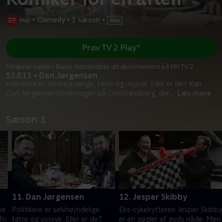
•
Comedy
•
1 sæson
•
Prøv TV 2 Play*
*Kræver pakken Basis. Administrer dit abonnement på Mit TV 2.
S1:E11 • Dan Jørgensen
Politikere er selvhøjtidelige, tørre og usjove. Eller er de? Kan
Dan Jørgensen finde nogen på Christiansborg, der
...
Læs mere
Sæson 1
11. Dan Jørgensen
12. Jesper Skibby
ke
Politikere er selvhøjtidelige,
Eks-cykelrytteren Jesper Skibby
fn
tørre og usjove. Eller er de?
er en gøgler af guds nåde. Men