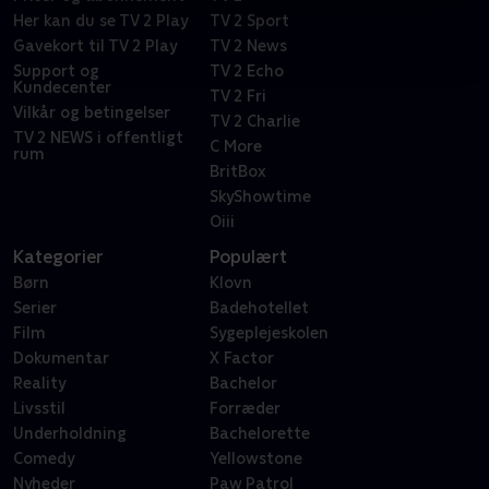
Her kan du se TV 2 Play
TV 2 Sport
Gavekort til TV 2 Play
TV 2 News
Support og
TV 2 Echo
Kundecenter
TV 2 Fri
Vilkår og betingelser
TV 2 Charlie
TV 2 NEWS i offentligt
C More
rum
BritBox
SkyShowtime
Oiii
Kategorier
Populært
Børn
Klovn
Serier
Badehotellet
Film
Sygeplejeskolen
Dokumentar
X Factor
Reality
Bachelor
Livsstil
Forræder
Underholdning
Bachelorette
Comedy
Yellowstone
Nyheder
Paw Patrol