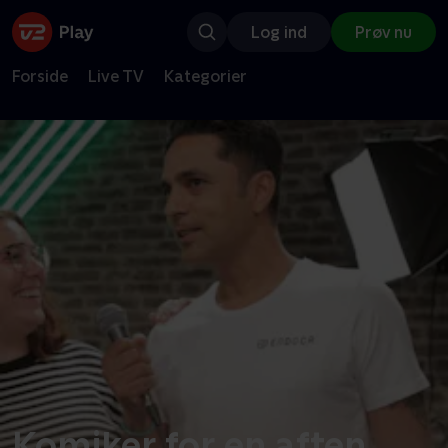
Log ind
Prøv nu
Forside
Live TV
Kategorier
Komiker for en aften