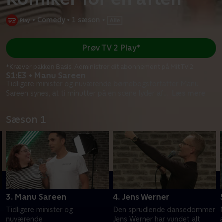
•
Comedy
•
1 sæson
•
Prøv TV 2 Play*
*Kræver pakken Basis. Administrer dit abonnement på Mit TV 2.
S1:E3 • Manu Sareen
Tidligere minister og nuværende børnebogsforfatter Manu
Sareen synes, at ti minutter på en scene lyder af
...
Læs mere
Sæson 1
3. Manu Sareen
4. Jens Werner
Tidligere minister og
Den sprudlende dansedommer
nuværende
Jens Werner har vundet alt