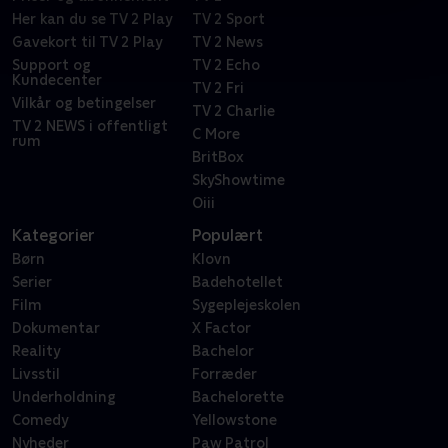
Her kan du se TV 2 Play
TV 2 Sport
Gavekort til TV 2 Play
TV 2 News
Support og
TV 2 Echo
Kundecenter
TV 2 Fri
Vilkår og betingelser
TV 2 Charlie
TV 2 NEWS i offentligt
C More
rum
BritBox
SkyShowtime
Oiii
Kategorier
Populært
Børn
Klovn
Serier
Badehotellet
Film
Sygeplejeskolen
Dokumentar
X Factor
Reality
Bachelor
Livsstil
Forræder
Underholdning
Bachelorette
Comedy
Yellowstone
Nyheder
Paw Patrol