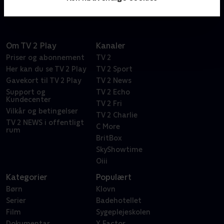
oplevelsescenter og motormuseum, der bygges lige
nu midt på havnefronten i Skagen.
Om TV 2 Play
Kanaler
Priser og abonnement
TV 2
Her kan du se TV 2 Play
TV 2 Sport
Gavekort til TV 2 Play
TV 2 News
Support og
TV 2 Echo
Kundecenter
TV 2 Fri
Vilkår og betingelser
TV 2 Charlie
TV 2 NEWS i offentligt
C More
rum
BritBox
SkyShowtime
Oiii
Kategorier
Populært
Børn
Klovn
Serier
Badehotellet
Film
Sygeplejeskolen
Dokumentar
X Factor