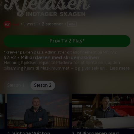
•
Livsstil
•
2 sæsoner
•
Prøv TV 2 Play*
*Kræver pakken Basis. Administrer dit abonnement på Mit TV 2.
S2:E2 • Milliardæren med skruemaskinen
Henning Kjeldsen rejser til Madeira for at hente en sjælden
bilsamling hjem til Maskinrummet – og giver selv en
...
Læs mere
Sæson 1
Sæson 2
1. Vintage Vuitton
2. Milliardæren med