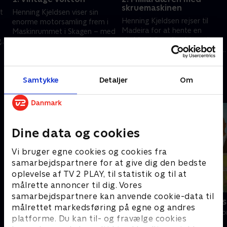
skruemaskinen
t
Henning Kjeldsen viser sin
Henning Kjeldsen rejser til
enorme motorsamling frem i
Madeira for at hente en
Maskinrummet i Skagen – med
sjælden bilsamling hjem til
g
ekstra oplevelser som
Maskinrummet – og giver selv
den
historiske kufferter og mode
1. februar 2026 • 17 min
en hånd med, når de kostbare
fra topdesignere.
8. februar 2026 • 23 min
biler pakkes ned.
Samtykke
Detaljer
Om
Andre så også
Dine data og cookies
Vi bruger egne cookies og cookies fra
samarbejdspartnere for at give dig den bedste
oplevelse af TV 2 PLAY, til statistik og til at
målrette annoncer til dig. Vores
samarbejdspartnere kan anvende cookie-data til
Petra slukker strømmen
Sommer til s
målrettet markedsføring på egne og andres
Livsstil • 1 sæsoner
Livsstil • 2 sæs
platforme. Du kan til- og fravælge cookies