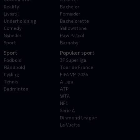
Reality
Bachelor
Livsstil
Forræder
Underholdning
Bachelorette
Comedy
Yellowstone
Nyheder
Paw Patrol
Sport
Barnaby
Sport
Populær sport
Fodbold
3F Superliga
Håndbold
Tour de France
Cykling
FIFA VM 2026
Tennis
A Liga
Badminton
ATP
WTA
NFL
Serie A
Diamond League
La Vuelta