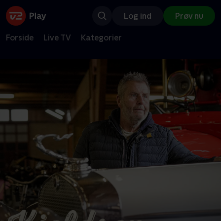
Log ind
Prøv nu
Forside
Live TV
Kategorier