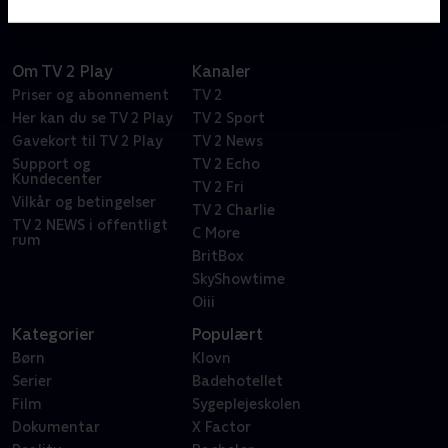
nu midt på havnefronten i Skagen.
Om TV 2 Play
Kanaler
Priser og abonnement
TV 2
Her kan du se TV 2 Play
TV 2 Sport
Gavekort til TV 2 Play
TV 2 News
Support og
TV 2 Echo
Kundecenter
TV 2 Fri
Vilkår og betingelser
TV 2 Charlie
TV 2 NEWS i offentligt
C More
rum
BritBox
SkyShowtime
Oiii
Kategorier
Populært
Børn
Klovn
Serier
Badehotellet
Film
Sygeplejeskolen
Dokumentar
X Factor