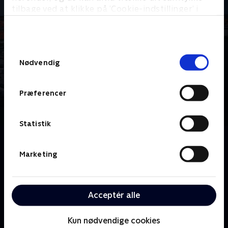
tilbage ved at klikke på ’Cookie-indstillinger’ i
bunden af siden. Læs mere om hvordan TV 2
behandler dine oplysninger i
TV 2s privatlivspolitik
.
Samtykkevalg
Nødvendig
Præferencer
Statistik
Om Kjeldsen indtager Skagen
Han er kendt som Kvotekongen, Skagen-fisker
Marketing
Henning Kjeldsen. Hans personlige fortælling om det
fiskeri-eventyr der på få år gjorde ham til Danmarks
rigeste fisker. Om retssagerne, der bragte ham på
Acceptér alle
forsiden af alle landets medier. Og ikke mindst
planerne med projektet Maskinrummet, et stort
Kun nødvendige cookies
oplevelsescenter og motormuseum, der bygges lige