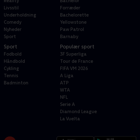
Reality
Bachelor
Livsstil
Forræder
Underholdning
Bachelorette
Comedy
Yellowstone
Nyheder
Paw Patrol
Sport
Barnaby
Sport
Populær sport
Fodbold
3F Superliga
Håndbold
Tour de France
Cykling
FIFA VM 2026
Tennis
A Liga
Badminton
ATP
WTA
NFL
Serie A
Diamond League
La Vuelta