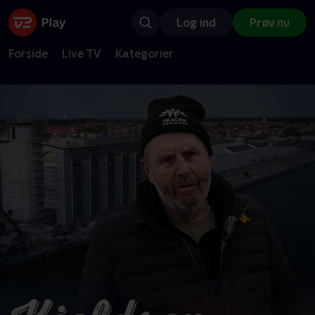
Log ind
Prøv nu
Forside
Live TV
Kategorier