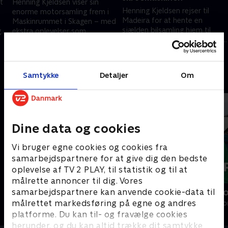
t
Henning Kjeldsen viser sin
Henning Kjeldsen rejser til
enorme motorsamling frem i
Madeira for at hente en
Maskinrummet i Skagen – med
sjælden bilsamling hjem til
g
ekstra oplevelser som
Maskinrummet – og giver selv
den
historiske kufferter og mode
1. februar 2026 • 17 min
en hånd med, når de kostbare
fra topdesignere.
8. februar 2026 • 23 min
biler pakkes ned.
Samtykke
Detaljer
Om
Andre så også
Dine data og cookies
Vi bruger egne cookies og cookies fra
samarbejdspartnere for at give dig den bedste
oplevelse af TV 2 PLAY, til statistik og til at
målrette annoncer til dig. Vores
samarbejdspartnere kan anvende cookie-data til
Petra slukker strømmen
Kurs mod n
målrettet markedsføring på egne og andres
Livsstil • 1 sæsoner
Livsstil • 1 sæs
platforme. Du kan til- og fravælge cookies
herunder, og du kan altid trække dit samtykke