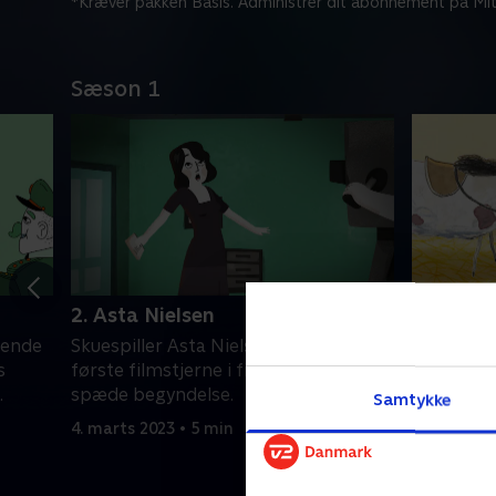
*Kræver pakken Basis. Administrer dit abonnement på Mit
Sæson 1
2. Asta Nielsen
3. Lis Ha
ående
Skuespiller Asta Nielsen blev verdens
Trods sin 
s
første filmstjerne i filmindustriens
Danmarks 
.
spæde begyndelse.
som endda
Samtykke
4. marts 2023 • 5 min
4. marts 2