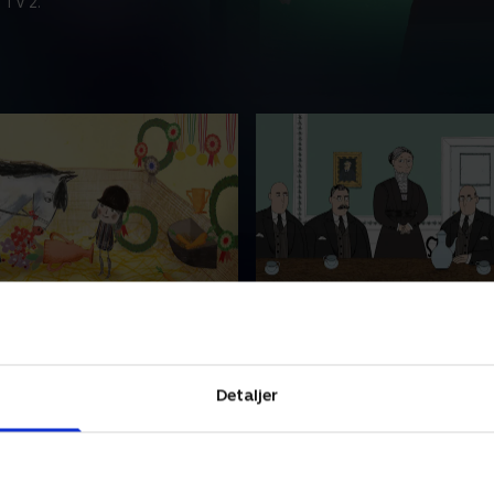
 TV 2.
rtel
4. Nina Bang
polio-lidelse var Lis Hartel
Nina Bang var Danmarks fø
første kvindelige OL-rytter,
kvindelige minister og havd
 vandt sølv!
mission om at skabe ligestill
Detaljer
023 • 5 min
4. marts 2023 • 5 min