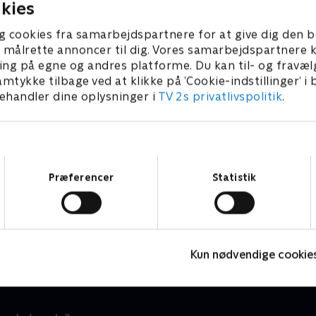
kies
g cookies fra samarbejdspartnere for at give dig den b
l at målrette annoncer til dig. Vores samarbejdspartner
ing på egne og andres platforme. Du kan til- og fravæl
amtykke tilbage ved at klikke på ’Cookie-indstillinger’ i
handler dine oplysninger i
TV 2s privatlivspolitik
.
Samtykkevalg
Præferencer
Statistik
Se hva jeg kan
S
Børneserier • 2 sæsoner
B
Kun nødvendige cookie