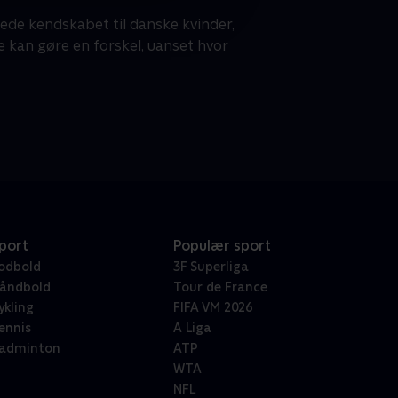
ede kendskabet til danske kvinder,
e kan gøre en forskel, uanset hvor
port
Populær sport
odbold
3F Superliga
åndbold
Tour de France
ykling
FIFA VM 2026
ennis
A Liga
adminton
ATP
WTA
NFL