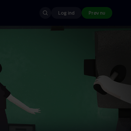
Log ind
Prøv nu