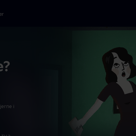
er
e?
jerne i