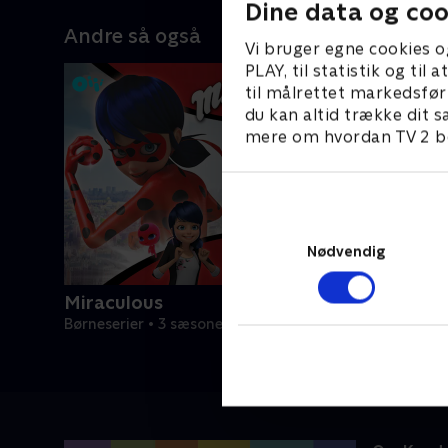
Dine data og coo
Andre så også
Vi bruger egne cookies o
PLAY, til statistik og ti
til målrettet markedsfør
du kan altid trække dit s
mere om hvordan TV 2 be
Nødvendig
Miraculous
Børneserier • 3 sæsoner