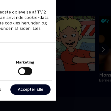
edste oplevelse af TV 2
e kan anvende cookie-data
ge cookies herunder, og
 bunden af siden. Læs
Marketing
unes verden
Mons
ørneserier • 1 sæsoner
Børnes
s
Acceptér alle