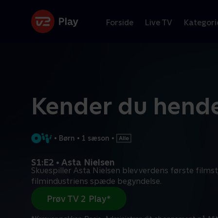
Forside
Live TV
Kategori
Kender du hend
•
Børn
•
1 sæson
•
S1:E2 • Asta Nielsen
Skuespiller Asta Nielsen blev verdens første filmst
filmindustriens spæde begyndelse.
Prøv TV 2 Play*