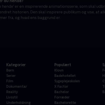
r du hende?
u hende' er en inspirerende animationsserie, som skal udbr
dret historien. Den skal inspirere publikum og vise, at all
r fra, og hvad ens baggrund er.
Kategorier
Populært
S
Børn
Klovn
F
Serier
Badehotellet
H
Film
Sygeplejeskolen
C
Dokumentar
X Factor
T
Reality
Bachelor
B
Livsstil
Forræder
Underholdning
Bachelorette