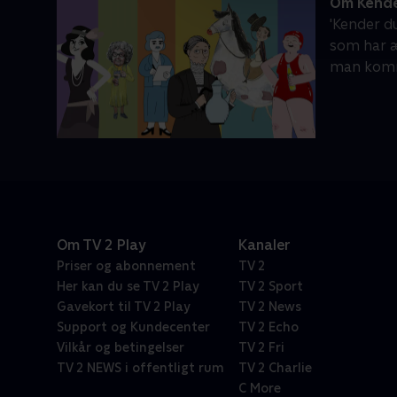
Om Kende
'Kender d
som har æn
man komme
Om TV 2 Play
Kanaler
Priser og abonnement
TV 2
Her kan du se TV 2 Play
TV 2 Sport
Gavekort til TV 2 Play
TV 2 News
Support og Kundecenter
TV 2 Echo
Vilkår og betingelser
TV 2 Fri
TV 2 NEWS i offentligt rum
TV 2 Charlie
C More