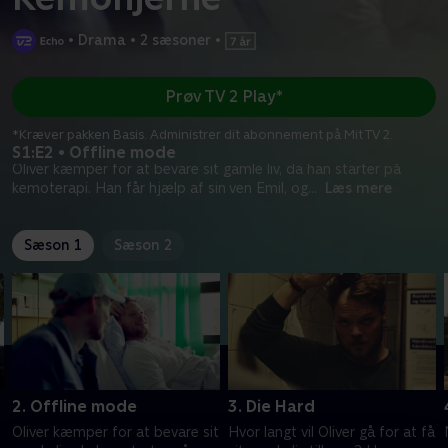
•
Drama
•
2 sæsoner
•
Prøv TV 2 Play*
*Kræver pakken Basis. Administrer dit abonnement på Mit TV 2.
S1:E2 • Offline mode
Oliver kæmper for at bevare sit gamle liv, da han starter på
kemoterapi. Han får hjælp af sin ven Emil, og
...
Læs mere
Sæson 1
Sæson 2
2. Offline mode
3. Die Hard
Oliver kæmper for at bevare sit
Hvor langt vil Oliver gå for at få