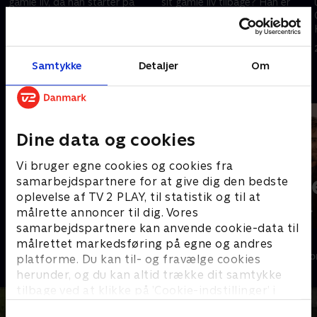
gamle liv, da han starter på
sit gamle liv tilbage? Han er
kemoterapi. Han får hjælp af
ikke længere sig selv. Han er
sin ven Emil, og sammen
kræftpatient. Men så kigger
møder de Eva, der ændrer
Signe forbi og tænder et
19. oktober 2019 • 16 min
20. oktober 2019 • 15 min
hans syn på kræften.
gammelt håb.
Samtykke
Detaljer
Om
Andre så også
Dine data og cookies
Vi bruger egne cookies og cookies fra
samarbejdspartnere for at give dig den bedste
oplevelse af TV 2 PLAY, til statistik og til at
målrette annoncer til dig. Vores
samarbejdspartnere kan anvende cookie-data til
Den gode stemning
Mellem os
målrettet markedsføring på egne og andres
Drama • 1 sæsoner
Drama • 1 sæso
platforme. Du kan til- og fravælge cookies
herunder, og du kan altid trække dit samtykke
tilbage ved at klikke på ’Cookie-indstillinger’ i
bunden af siden. Læs mere om hvordan TV 2