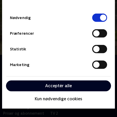
behandler dine oplysninger i
TV 2s privatlivspolitik
.
Samtykkevalg
Nødvendig
Præferencer
Statistik
Om Kemohjerne
Marketing
Oliver lever det perfekte liv - lige indtil en scanning på
Riget ændrer alt. Nu må Oliver kæmpe for ikke at
miste sig selv, livet, vennerne og kærligheden.
Acceptér alle
Kun nødvendige cookies
Om TV 2 Play
Kanaler
Priser og abonnement
TV 2