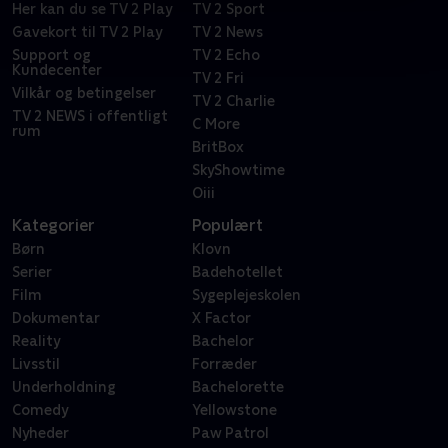
Her kan du se TV 2 Play
TV 2 Sport
Gavekort til TV 2 Play
TV 2 News
Support og
TV 2 Echo
Kundecenter
TV 2 Fri
Vilkår og betingelser
TV 2 Charlie
TV 2 NEWS i offentligt
C More
rum
BritBox
SkyShowtime
Oiii
Kategorier
Populært
Børn
Klovn
Serier
Badehotellet
Film
Sygeplejeskolen
Dokumentar
X Factor
Reality
Bachelor
Livsstil
Forræder
Underholdning
Bachelorette
Comedy
Yellowstone
Nyheder
Paw Patrol