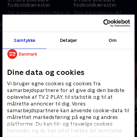
fodboldkærester
fodboldkærester
Det er kærestetid for Maria og
Elina skal endelig se det
Yussuf med brunch og tv-
færdige resultat af sin limited
de
serier. Men det bliver hurtigt
edition lædervest hos
er
hverdag, da kattenes toilet og
skrædderen. Men hun er ikke
filtret til opvaskemaskinen skal
helt tilfreds, for vesten skal
24. juni 2019 • 24 min
1. juli 2019 • 25 min
Samtykke
Detaljer
Om
udskiftes.
være HELT perfekt.
Andre så også
Dine data og cookies
Vi bruger egne cookies og cookies fra
samarbejdspartnere for at give dig den bedste
oplevelse af TV 2 PLAY, til statistik og til at
målrette annoncer til dig. Vores
samarbejdspartnere kan anvende cookie-data til
målrettet markedsføring på egne og andres
Pigerne
Diamantfami
platforme. Du kan til- og fravælge cookies
Reality • 1 sæsoner
Reality • 8 sæso
herunder, og du kan altid trække dit samtykke