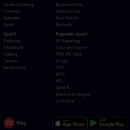
Underholdning
Bachelorette
Comedy
Yellowstone
Nyheder
Paw Patrol
Sport
Barnaby
Sport
Populær sport
Fodbold
3F Superliga
Håndbold
Tour de France
Cykling
FIFA VM 2026
Tennis
A Liga
Badminton
ATP
WTA
NFL
Serie A
Diamond League
La Vuelta