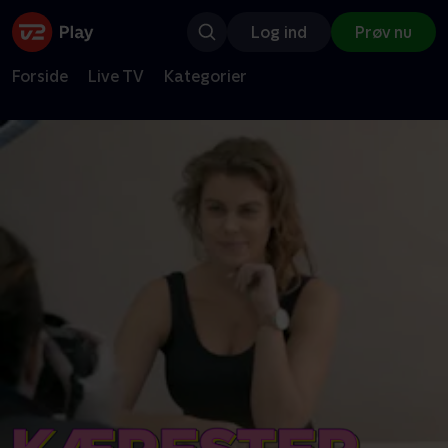
Log ind
Prøv nu
Forside
Live TV
Kategorier