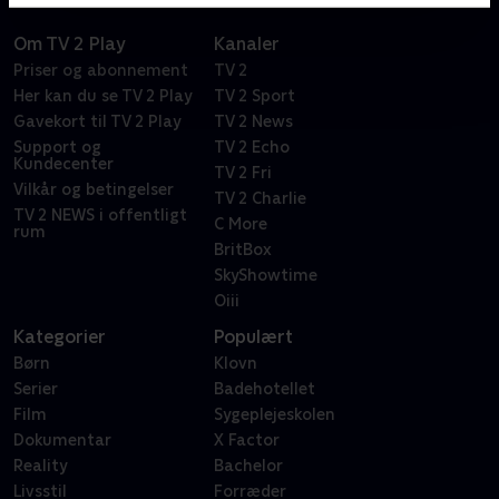
Om TV 2 Play
Kanaler
Priser og abonnement
TV 2
Her kan du se TV 2 Play
TV 2 Sport
Gavekort til TV 2 Play
TV 2 News
Support og
TV 2 Echo
Kundecenter
TV 2 Fri
Vilkår og betingelser
TV 2 Charlie
TV 2 NEWS i offentligt
C More
rum
BritBox
SkyShowtime
Oiii
Kategorier
Populært
Børn
Klovn
Serier
Badehotellet
Film
Sygeplejeskolen
Dokumentar
X Factor
Reality
Bachelor
Livsstil
Forræder