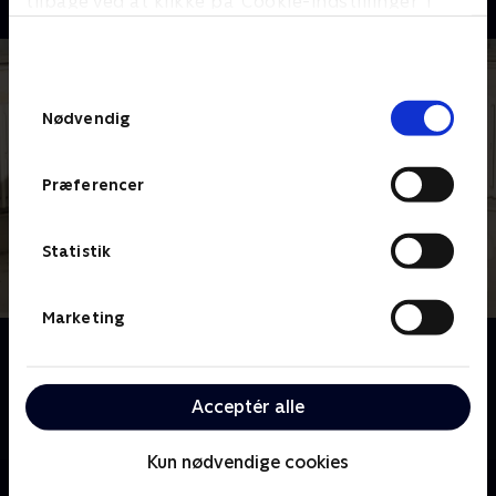
tilbage ved at klikke på ’Cookie-indstillinger’ i
bunden af siden. Læs mere om hvordan TV 2
behandler dine oplysninger i
TV 2s privatlivspolitik
.
Samtykkevalg
Nødvendig
Præferencer
Statistik
Marketing
Om Kærester med landsholdet
Følg med i Maria, Elina og Theresas temmelig
usædvanlige liv. De er nemlig kærester med hver
Acceptér alle
deres fodboldspiller fra det danske herrelandshold.
Kun nødvendige cookies