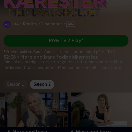
•
Reality
•
2 sæsoner
•
Prøv TV 2 Play*
*Kræver pakken Basis. Administrer dit abonnement på Mit TV 2.
S2:E6 • Mere end bare fodboldkærester
Elina skal endelig se det færdige resultat af sin limited edition
lædervest hos skrædderen. Men hun er ikke helt
...
Læs mere
Sæson 1
Sæson 2
5. Mere end bare
6. Mere end bare