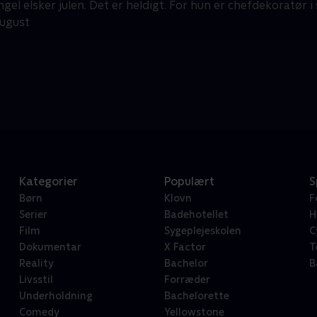
gel elsker julen. Det er heldigt. For hun er chefdekoratør i
august
Kategorier
Populært
S
Børn
Klovn
F
Serier
Badehotellet
H
Film
Sygeplejeskolen
C
Dokumentar
X Factor
T
Reality
Bachelor
B
Livsstil
Forræder
Underholdning
Bachelorette
Comedy
Yellowstone