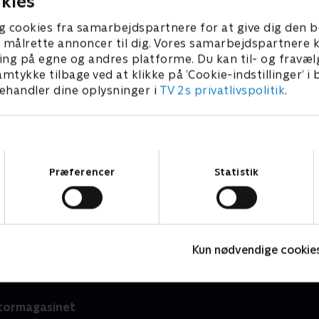
kies
g cookies fra samarbejdspartnere for at give dig den b
l at målrette annoncer til dig. Vores samarbejdspartner
ing på egne og andres platforme. Du kan til- og fravæl
amtykke tilbage ved at klikke på ’Cookie-indstillinger’ i
handler dine oplysninger i
TV 2s privatlivspolitik
.
Samtykkevalg
Præferencer
Statistik
Jul på herregården
J
Livsstil • 1 sæsoner
L
Kun nødvendige cookie
stormagasinet