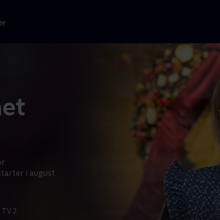
er
net
er
tarter i august
 TV 2.