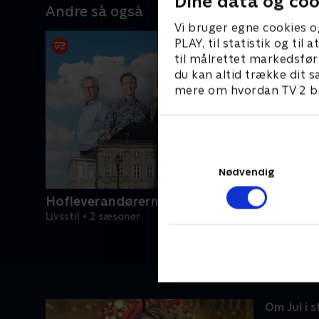
Dine data og coo
Andre så også
Vi bruger egne cookies o
PLAY, til statistik og ti
til målrettet markedsfør
du kan altid trække dit s
mere om hvordan TV 2 be
Nødvendig
Hofleverandørerne
Livsstil • 2 sæsoner
Om Jul i 