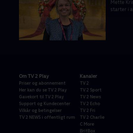
Mette Krin
starter i 
Om TV 2 Play
Kanaler
Priser og abonnement
TV 2
Her kan du se TV 2 Play
TV 2 Sport
Gavekort til TV 2 Play
TV 2 News
Support og Kundecenter
TV 2 Echo
Vilkår og betingelser
TV 2 Fri
TV 2 NEWS i offentligt rum
TV 2 Charlie
C More
BritBox