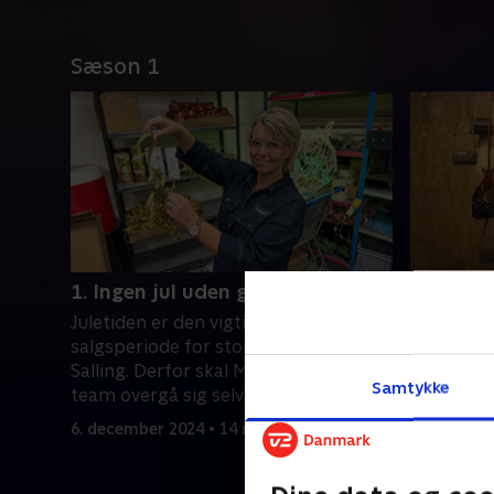
Sæson 1
1. Ingen jul uden glimmer
2. Den s
Juletiden er den vigtigste
Vinduerne 
salgsperiode for stormagasinet
op til Met
Salling. Derfor skal Mette og hendes
afsløres?.
Samtykke
team overgå sig selv igen i år
8. decembe
6. december 2024 • 14 min