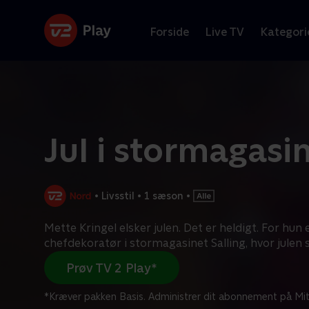
Forside
Live TV
Kategori
Jul i stormagasi
•
Livsstil
•
1 sæson
•
Mette Kringel elsker julen. Det er heldigt. For hun 
chefdekoratør i stormagasinet Salling, hvor julen s
Prøv TV 2 Play*
*Kræver pakken Basis. Administrer dit abonnement på Mit