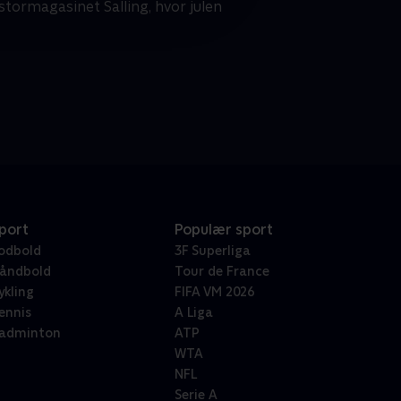
 stormagasinet Salling, hvor julen
port
Populær sport
odbold
3F Superliga
åndbold
Tour de France
ykling
FIFA VM 2026
ennis
A Liga
adminton
ATP
WTA
NFL
Serie A