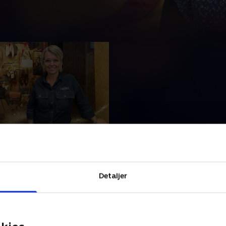
tore afsløring
pyntes i skjul. Men lever de
tes forventninger, når de
Detaljer
r 2024 • 18 min